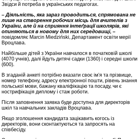
Звідси й потреба в українських педагогах.
– Діяльність, яка зараз проводиться, спрямована не
лише на створення робочих місць для вчителів з
України, але й на сприяння інтеґрації школярів, які
опиняються в новому для них середовищі, –
повідомляє Marcin Miedziński, Департамент освіти мерії
Вроцлава.
Найбільше дітей з України навчалося в початковій школі
(4070 учнів), далі йдуть дитячі садки (1360) і середні школи
(600).
В згаданій анкеті потрібно вказати своє ім'я та прізвище,
номер телефону, адресу електронної пошти, рівень знання
польської мови, бажану кваліфікацію та посаду, чи є
нострифікація диплому і стаж роботи.
Після заповнення заявка буде доступна для директорів
шкіл та навчальних закладів Вроцлава.
Якщо зголошення кандидата зацікавить когось із
директорів, вони сконтактуються та запросять на
співбесіду.