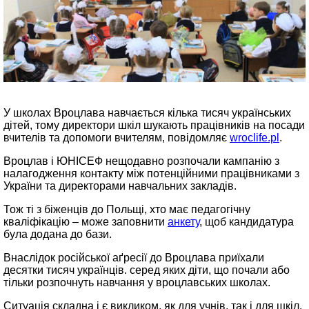
У школах Вроцлава навчається кілька тисяч українських
дітей, тому директори шкіл шукають працівників на посади
вчителів та допомоги вчителям, повідомляє
wroclife.pl
.
Вроцлав і ЮНІСЕФ нещодавно розпочали кампанію з
налагодження контакту між потенційними працівниками з
України та директорами навчальних закладів.
Тож ті з біженців до Польщі, хто має педагогічну
кваліфікацію – може заповнити
анкету
, щоб кандидатура
була додана до бази.
Внаслідок російської аґресії до Вроцлава приїхали
десятки тисяч українців. серед яких діти, що почали або
тільки розпочнуть навчання у вроцлавських школах.
Ситуація складна і є викликом, як для учнів, так і для шкіл.