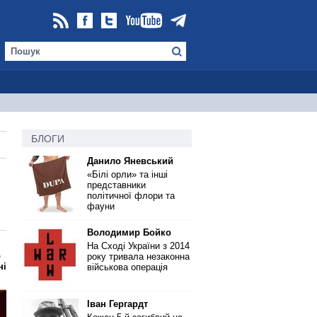
БЛОГИ
Данило Яневський
«Білі орли» та інші
представники
політичної флори та
фауни
Володимир Бойко
На Сході України з 2014
о
року тривала незаконна
ні
військова операція
Іван Гергардт