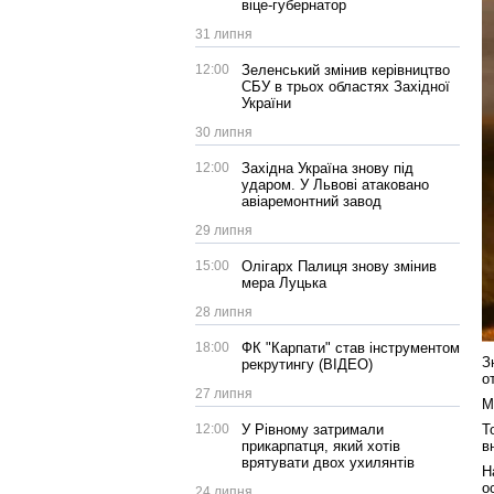
віце-губернатор
31 липня
12:00
Зеленський змінив керівництво
СБУ в трьох областях Західної
України
30 липня
12:00
Західна Україна знову під
ударом. У Львові атаковано
авіаремонтний завод
29 липня
15:00
Олігарх Палиця знову змінив
мера Луцька
28 липня
18:00
ФК "Карпати" став інструментом
З
рекрутингу (ВІДЕО)
о
27 липня
М
12:00
У Рівному затримали
Т
прикарпатця, який хотів
в
врятувати двох ухилянтів
Н
о
24 липня