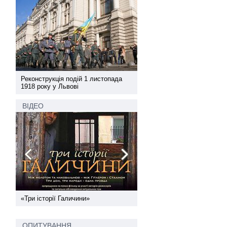
а
Реконструкція подій 1 листопада
Реконструкція подій 1 лис
1918 року у Львові
1918 року у Львові
ВІДЕО
ї
«Три історії Галичини»
Спільний інформпростір За
України
ОПИТУВАННЯ