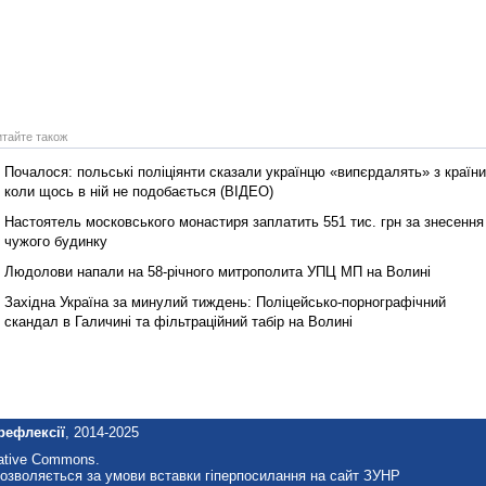
итайте також
Почалося: польські поліціянти сказали українцю «випєрдалять» з країни
коли щось в ній не подобається (ВІДЕО)
Настоятель московського монастиря заплатить 551 тис. грн за знесення
чужого будинку
Людолови напали на 58-річного митрополита УПЦ МП на Волині
Західна Україна за минулий тиждень: Поліцейсько-порнографічний
скандал в Галичині та фільтраційний табір на Волині
рефлексії
, 2014-2025
eative Commons.
озволяється за умови вставки гіперпосилання на сайт ЗУНР