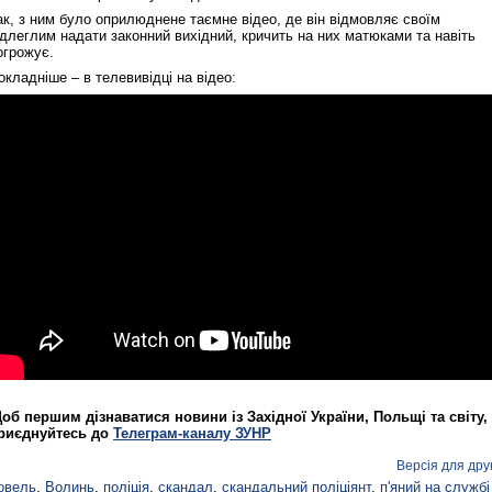
ак, з ним було оприлюднене таємне відео, де він відмовляє своїм
ідлеглим надати законний вихідний, кричить на них матюками та навіть
огрожує.
окладніше – в телевивідці на відео:
об першим дізнаватися новини із Західної України, Польщі та світу,
риєднуйтесь до
Телеграм-каналу ЗУНР
Версія для дру
овель
,
Волинь
,
поліція
,
скандал
,
скандальний поліціянт
,
п'яний на службі