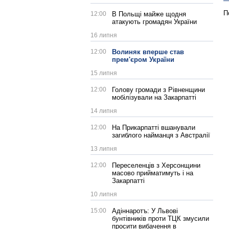
П
12:00
В Польщі майже щодня
атакують громадян України
16 липня
12:00
Волиняк вперше став
прем'єром України
15 липня
12:00
Голову громади з Рівненщини
мобілізували на Закарпатті
14 липня
12:00
На Прикарпатті вшанували
загиблого найманця з Австралії
13 липня
12:00
Переселенців з Херсонщини
масово прийматимуть і на
Закарпатті
10 липня
15:00
Адіннаротъ: У Львові
бунтівників проти ТЦК змусили
просити вибачення в