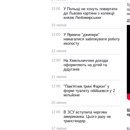
Т
15:00
У Польщі не хочуть повертати
п
до Львова картини з колекції
п
князів Любомирських
Д
23 липня
15:00
У Яремче "джипери"
намагалися заблокувати роботу
екопосту
22 липня
12:00
На Хмельниччині доходи
оформляють на дітей та
дідуганів
21 липня
12:00
"Пам'ятник Ірині Фаріон" у
формі туалету обійшовся у 2
мільйони
20 липня
Щ
12:00
В ЗСУ вступила чергова
п
американка. Цього разу не
трансгендер
17 липня
К