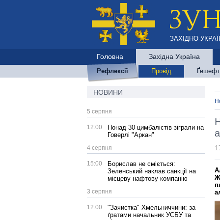
ЗАХІДНО-УКРАЇ
Головна
Західна Україна
Рефлексії
Провід
Ґешефт
НОВИНИ
Н
5 серпня
Н
12:00
Понад 30 цимбалістів зіграли на
а
Говерлі "Аркан"
1
4 серпня
15:00
Борислав не сміється:
А
Зеленський наклав санкції на
Ж
місцеву нафтову компанію
п
3 серпня
а
12:00
"Зачистка" Хмельниччини: за
ґратами начальник УСБУ та