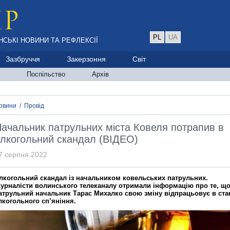
PL
UA
НСЬКІ НОВИНИ ТА РЕФЛЕКСІЇ
Зазбруччя
Закерзоння
Світ
Поспільство
Архів
овини
/
Провід
ачальник патрульних міста Ковеля потрапив в
лкогольний скандал (ВІДЕО)
7 серпня 2022
лкогольний скандал із начальником ковельських патрульних.
урналісти волинського телеканалу отримали інформацію про те, щ
атрульний начальник Тарас Михалко свою зміну відпрацьовує в ста
лкогольного сп’яніння.