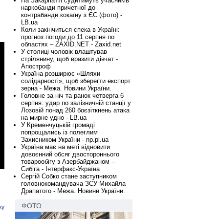
На Закарпатті судитимуть учасників
наркобанди причетної до
контрабанди кокаїну з ЄС (фото) -
LB.ua
Коли закінчиться спека в Україні:
прогноз погоди до 11 серпня по
областях – ZAXID.NET - Zaxid.net
У столиці чоловік влаштував
стрілянину, щоб вразити дівчат -
Апостроф
Україна розширює «Шляхи
солідарності», щоб зберегти експорт
зерна - Межа. Новини України.
Головне за ніч та ранок четверга 6
серпня: удар по залізничній станції у
Лозовій понад 260 боєзіткнень атака
на мирне удно - LB.ua
У Кременчуцькій громаді
попрощались із полеглим
Захисником України - np.pl.ua
Україна має на меті відновити
довоєнний обсяг двостороннього
товарообігу з Азербайджаном –
Сибіга - Інтерфакс-Україна
Сергій Собко стане заступником
головнокомандувача ЗСУ Михайла
Драпатого - Межа. Новини України.
ФОТО
ку