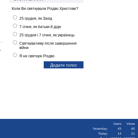
Коли Ви святкували Різдво Христове?
25 грудня, як Захід
7 січня, як батьки й діди
25 грудня і 7 січня, як українець
Святкуватиму після завершення
війни
,
Я не святкую Різдво
Users
Views
Yesterday:
45
60
Today:
14
21