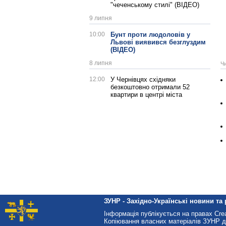
"чеченському стилі" (ВІДЕО)
9 липня
10:00
Бунт проти людоловів у
Львові виявився безглуздим
(ВІДЕО)
8 липня
Ч
12:00
У Чернівцях східняки
безкоштовно отримали 52
квартири в центрі міста
ЗУНР - Західно-Українські новини та 
Інформація публікується на правах Cr
Копіювання власних матеріалів ЗУНР д