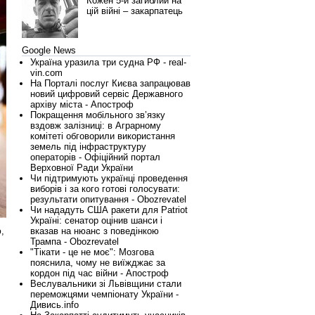
Кожен 5-й загиблий на
цій війні – закарпатець
Google News
Україна уразила три судна РФ - real-
vin.com
На Порталі послуг Києва запрацював
новий цифровий сервіс Державного
архіву міста - Апостроф
Покращення мобільного зв’язку
вздовж залізниці: в Аграрному
комітеті обговорили використання
земель під інфраструктуру
операторів - Офіційний портал
Верховної Ради України
Чи підтримують українці проведення
виборів і за кого готові голосувати:
результати опитування - Obozrevatel
Чи нададуть США ракети для Patriot
Україні: сенатор оцінив шанси і
,
вказав на нюанс з поведінкою
Трампа - Obozrevatel
"Тікати - це не моє": Мозгова
пояснила, чому не виїжджає за
кордон під час війни - Апостроф
Веслувальники зі Львівщини стали
переможцями чемпіонату України -
Дивись.info