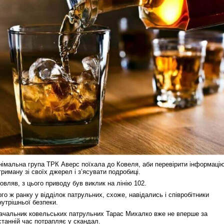
німальна група ТРК Аверс поїхала до Ковеля, аби перевірити інформацію
триману зі своїх джерел і з’ясувати подробиці.
овляв, з цього приводу був виклик на лінію 102.
ого ж ранку у відділок патрульних, схоже, навідались і співробітники
нутрішньої безпеки.
ачальник ковельських патрульних Тарас Михалко вже не вперше за
станній час потрапляє у скандал.