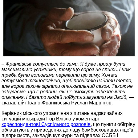
– Франківськ готується до зими. Я дуже прошу бути
максимально уважними, тому що ворог не спить, і нам
треба бути готовими пережити цю зиму. Хоч ми
готуємося технологічно, щоб повністю надати тепло,
але ворог захоче зірвати опалювальний сезон. Також не
забуваємо, що є реґіони, які не зможуть забезпечити
опалення, і багато людей поїдуть зимувати на Захід, —
сказав війт Івано‑Франківська Руслан Марцінків.
Керівник міського управління з питань надзвичайних
ситуацій міськради Ігор Влізло у коментарі
кореспондентові Суспільного розповів
, що пункти обігріву
облаштують у приведених до ладу бомбосховищах ліцеїв,
підприємств, закладів культури та підвалах ОСББ і