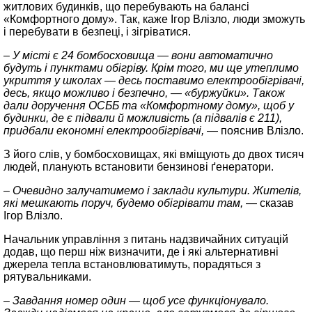
житлових будинків, що перебувають на балансі
«Комфортного дому». Так, каже Ігор Влізло, люди зможуть
і перебувати в безпеці, і зігріватися.
– У місті є 24 бомбосховища — вони автоматично
будуть і пунктами обігріву. Крім того, ми ще утеплимо
укриття у школах — десь поставимо електрообігрівачі,
десь, якщо можливо і безпечно, — «буржуйки». Також
дали доручення ОСББ та «Комфортному дому», щоб у
будинки, де є підвали й можливість (а підвалів є 211),
придбали економні електрообігрівачі,
— пояснив Влізло.
З його слів, у бомбосховищах, які вміщують до двох тисяч
людей, планують встановити бензинові ґенератори.
– Очевидно залучатимемо і заклади культури. Жителів,
які мешкають поруч, будемо обігрівати там,
— сказав
Ігор Влізло.
Начальник управління з питань надзвичайних ситуацій
додав, що перш ніж визначити, де і які альтернативні
джерела тепла встановлюватимуть, порадяться з
рятувальниками.
– Завдання номер один — щоб усе функціонувало.