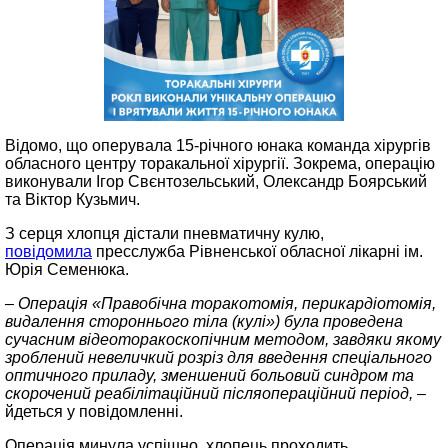
Відомо, що оперувала 15-річного юнака команда хірургів
обласного центру торакальної хірургії. Зокрема, операцію
виконували Ігор Свєнтозельський, Олександр Боярський
та Віктор Кузьмич.
З серця хлопця дістали пневматичну кулю,
повідомила
пресслужба Рівненської обласної лікарні ім.
Юрія Семенюка.
– Операція «Правобічна торакотомія, перикардіотомія,
видалення стороннього тіла (кулі») була проведена
сучасним відеоторакоскопічним методом, завдяки якому
зроблений невеличкий розріз для введення спеціального
оптичного приладу, зменшений больовий синдром та
скорочений реабілітаційний післяопераційний період,
–
йдеться у повідомленні.
Операція минула успішно, хлопець проходить