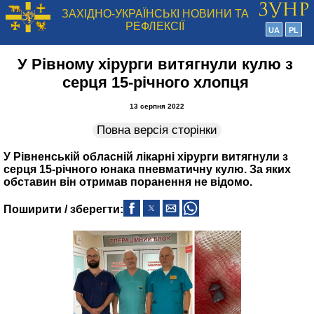
ЗАХІДНО-УКРАЇНСЬКІ НОВИНИ ТА
РЕФЛЕКСІЇ
UA
PL
У Рівному хірурги витягнули кулю з
серця 15-річного хлопця
13 серпня 2022
Повна версія сторінки
У Рівненській обласній лікарні хірурги витягнули з
серця 15-річного юнака пневматичну кулю. За яких
обставин він отримав поранення не відомо.
Поширити / зберегти: