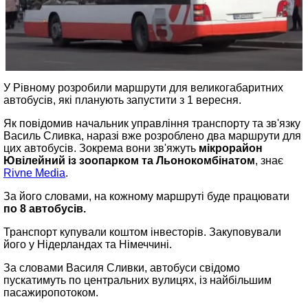
У Рівному розробили маршрути для великогабаритних
автобусів, які планують запустити з 1 вересня.
Як повідомив начальник управління транспорту та зв'язку
Василь Сливка, наразі вже розроблено два маршрути для
цих автобусів. Зокрема вони зв'яжуть
мікрорайон
Ювілейний із зоопарком та Льонокомбінатом
, знає
Rivne Media
.
За його словами, на кожному маршруті буде працювати
по 8 автобусів.
Транспорт купували коштом інвесторів. Закуповували
його у Нідерландах та Німеччині.
За словами Василя Сливки, автобуси свідомо
пускатимуть
по центральних вулицях, із найбільшим
пасажиропотоком.