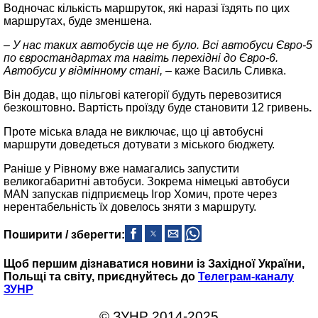
Водночас кількість маршруток, які наразі їздять по цих
маршрутах, буде зменшена.
– У нас таких автобусів ще не було. Всі автобуси Євро-5
по євростандартах та навіть перехідні до Євро-6.
Автобуси у відмінному стані, –
каже Василь Сливка.
Він додав, що пільгові категорії будуть перевозитися
безкоштовно
.
Вартість проїзду буде становити 12 гривень
.
Проте міська влада не виключає, що ці автобусні
маршрути доведеться дотувати з міського бюджету.
Раніше у Рівному вже намагались запустити
великогабаритні автобуси. Зокрема німецькі автобуси
MAN запускав підприємець Ігор Хомич, проте через
нерентабельність їх довелось зняти з маршруту.
Поширити / зберегти:
Щоб першим дізнаватися новини із Західної України,
Польщі та світу, приєднуйтесь до
Телеграм-каналу
ЗУНР
© ЗУНР 2014-2025