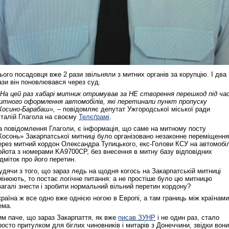
ього посадовця вже 2 рази звільняли з митних органів за корупцію. І два
ази він поновлювався через суд.
 На цей раз хабарі митник отримував за НЕ створення перешкод під ча
итного оформлення автомобілів, які перетинали пункт пропуску
Косино-Барабаш», –
повідомляє депутат Ужгородської міської ради
італій Глагола на своєму
Телєґрамі
.
а повідомлення Глаголи, є інформація, що саме на митному посту
Косонь» Закарпатської митниці було організовано незаконне переміщення
ерез митний кордон Олександра Тупицького, екс-Голови КСУ на автомобіл
ойота з номерами KA9700CP, без внесення в митну базу відповідних
ідміток про його перетин.
удячи з того, що зараз ледь на щодня когось на Закарпатській митниці
мінюють, то постає логічне питання: а не простіше було цю митницю
загалі знести і зробити нормальний вільний перетин кордону?
країна ж все одно вже однією ногою в Европі, а там границь між країнами
ема.
им паче, що зараз Закарпаття, як вже
писав ЗУНР
і не один раз, стало
росто притулком для біглих чиновників і митарів з Донеччини, звідки вони