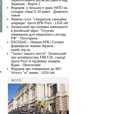
перехоплювати російські ракети над
Україною - Варта 1
Федоров: у більшості країн НАТО на
складах лише 5–10 ракет - Дзеркало
тижня
Україна готує "спеціальну санкційну
операцію" проти ВПК Росії - LIGA.net
Зеленський про іноземні компоненти
в російській зброї: "Готуємо
обмеження для оборонного сектору
РФ" - Політарена
DSC01641 – Новини АПК | Головні
фермерські новини України -
с
seeds.org.ua
"Захист нашого життя": Зеленський
про антибалістику FREYJA, санкції
проти Росії й підтримку аграріїв.
Відео - Obozrevatel
Федоров про повернення до МО:
і
Чіткого "ні" немає - LIGA.net
ФОТО