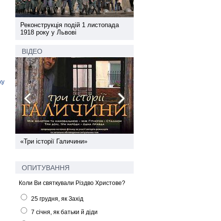
а
Реконструкція подій 1 листопада
Реконструкція подій 1 лис
1918 року у Львові
1918 року у Львові
ВІДЕО
ку
ї
«Три історії Галичини»
Спільний інформпростір За
України
ОПИТУВАННЯ
Коли Ви святкували Різдво Христове?
25 грудня, як Захід
7 січня, як батьки й діди