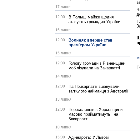
в
17 липня
Ч
д
12:00
В Польщі майже щодня
І
атакують громадян України
З
16 липня
Щ
12:00
Волиняк вперше став
п
прем'єром України
15 липня
м
12:00
Голову громади з Рівненщини
П
мобілізували на Закарпатті
14 липня
12:00
На Прикарпатті вшанували
загиблого найманця з Австралії
13 липня
12:00
Переселенців з Херсонщини
масово прийматимуть і на
Закарпатті
10 липня
15:00
Адіннаротъ: У Львові