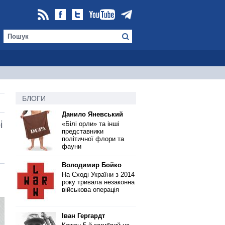
БЛОГИ
Данило Яневський
і
«Білі орли» та інші
представники
політичної флори та
фауни
Володимир Бойко
На Сході України з 2014
року тривала незаконна
військова операція
Іван Гергардт