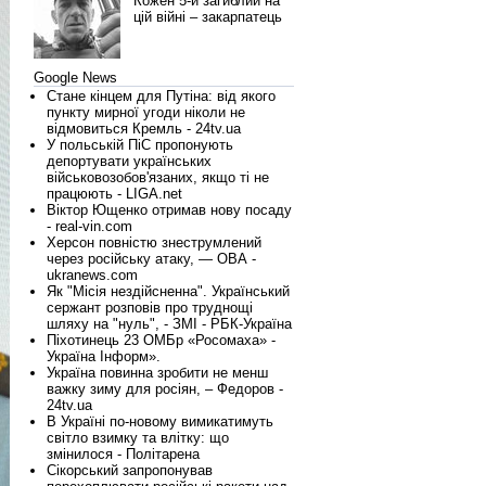
Кожен 5-й загиблий на
цій війні – закарпатець
Google News
Стане кінцем для Путіна: від якого
пункту мирної угоди ніколи не
відмовиться Кремль - 24tv.ua
У польській ПіС пропонують
депортувати українських
військовозобов'язаних, якщо ті не
працюють - LIGA.net
Віктор Ющенко отримав нову посаду
- real-vin.com
Херсон повністю знеструмлений
через російську атаку, — ОВА -
ukranews.com
Як "Місія нездійсненна". Український
сержант розповів про труднощі
шляху на "нуль", - ЗМІ - РБК-Україна
Піхотинець 23 ОМБр «Росомаха» -
Україна Інформ».
Україна повинна зробити не менш
важку зиму для росіян, – Федоров -
24tv.ua
В Україні по-новому вимикатимуть
світло взимку та влітку: що
змінилося - Політарена
Сікорський запропонував