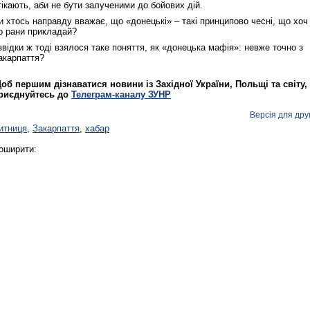
тікають, аби не бути залученими до бойових дій.
и хтось направду вважає, що «донецькі» – такі принципово чесні, що хоч
о рани прикладай?
Реконструкція подій 1 листопад
1918 року у Львові
 звідки ж тоді взялося таке поняття, як «донецька мафія»: невже точно з
акарпаття?
об першим дізнаватися новини із Західної України, Польщі та світу,
риєднуйтесь до
Телеграм-каналу ЗУНР
Версія для дру
итниця
,
Закарпаття
,
хабар
оширити:
Спільний інформпростір Західно
України