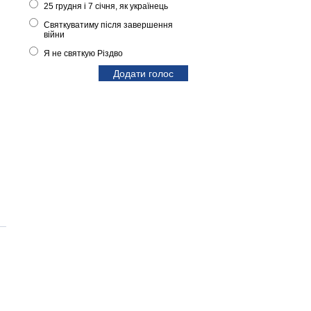
25 грудня і 7 січня, як українець
Святкуватиму після завершення
війни
Я не святкую Різдво