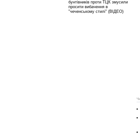
бунтівників проти ТЦК змусили
просити вибачення в
"чеченському стилі" (ВІДЕО)
Ч