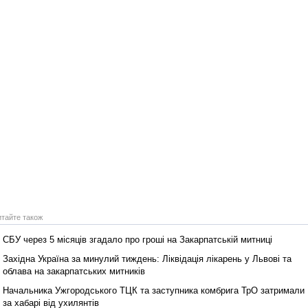
итайте також
СБУ через 5 місяців згадало про гроші на Закарпатській митниці
Західна Україна за минулий тиждень: Ліквідація лікарень у Львові та
облава на закарпатських митників
Начальника Ужгородського ТЦК та заступника комбрига ТрО затримали
за хабарі від ухилянтів