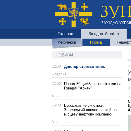
ЗАХІДНО-УКРАЇ
Головна
Західна Україна
Рефлексії
Провід
Ґешефт
НОВИНИ
Н
12:00
Дністер стрімко міліє
У
5 серпня
м
12:00
Понад 30 цимбалістів зіграли на
9
Говерлі "Аркан"
4 серпня
С
15:00
Борислав не сміється:
Ц
Зеленський наклав санкції на
А
місцеву нафтову компанію
3 серпня