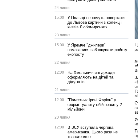
24 липня
15:00
У Польщі не хочуть повертати
до Львова картини з колекції
князів Любомирських
23 липня
Ц
15:00
У Яремче "джипери"
р
намагалися заблокувати роботу
екопосту
–
м
22 липня
«
В
12:00
На Хмельниччині доходи
оформляють на дітей та
З
дідуганів
«
ч
21 липня
Т
в
12:00
"Пам'ятник Ірині Фаріон" у
С
формі туалету обійшовся у 2
з
мільйони
в
20 липня
У
н
12:00
В ЗСУ вступила чергова
Т
американка. Цього разу не
п
трансгендер