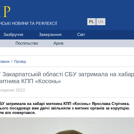
PL
UA
НСЬКІ НОВИНИ ТА РЕФЛЕКСІЇ
Зазбруччя
Закерзоння
Світ
Поспільство
Архів
овини
/
Провід
 Закарпатській області СБУ затримала на хабар
итника КПП «Косонь»
 серпня 2022
БУ затримала на хабарі митника КПП «Косонь» Ярослава Стрічика.
ього посадовця вже двічі звільняли з митних органів за корупцію.
ле він повертався.