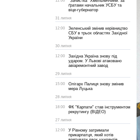
12:00
"Зачистка" Хмельниччини: за
ґратами начальник УСБУ та
віце-губернатор
31 липня
12:00
Зеленський змінив керівництво
СБУ в трьох областях Західної
України
30 липня
12:00
Західна Україна знову під
ударом. У Львові атаковано
авіаремонтний завод
29 липня
15:00
Олігарх Палиця знову змінив
мера Луцька
28 липня
18:00
ФК "Карпати" став інструментом
рекрутингу (ВІДЕО)
27 липня
12:00
У Рівному затримали
прикарпатця, який хотів
врятувати двох ухилянтів