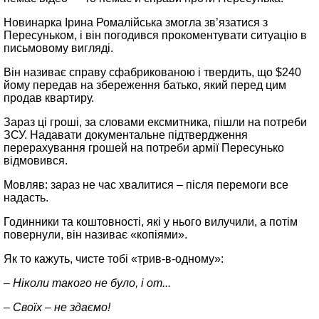
Новинарка Ірина Ромалійська змогла зв’язатися з
Пересуньком, і він погодився прокоментувати ситуацію в
письмовому вигляді.
Він називає справу сфабрикованою і твердить, що $240
йому передав на збереження батько, який перед цим
продав квартиру.
Зараз ці гроші, за словами ексмитника, пішли на потреби
ЗСУ. Надавати документальне підтвердження
перерахування грошей на потреби армії Пересунько
відмовився.
Мовляв: зараз не час хвалитися – після перемоги все
надасть.
Годинники та коштовності, які у нього вилучили, а потім
повернули, він називає «копіями».
Як то кажуть, чисте тобі «трив‑в‑одному»:
– Ніколи такого не було, і от...
– Своїх – не здаємо!