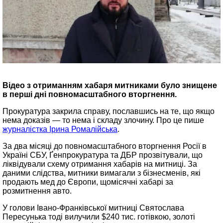
Відео з отриманням хабаря митниками було знищене
в перші дні повномасштабного вторгнення.
Прокуратура закрила справу, пославшись на те, що якщо
нема доказів — то нема і складу злочину. Про це пише
журналістка Ірина Ромалійська
.
За два місяці до повномасштабного вторгнення Росії в
Україні СБУ, Ґенпрокуратура та ДБР прозвітували, що
ліквідували схему отримання хабарів на митниці. За
даними слідства, митники вимагали з бізнесменів, які
продають мед до Європи, щомісячні хабарі за
розмитнення авто.
У голови Івано-Франківської митниці Святослава
Пересунька тоді вилучили $240 тис. готівкою, золоті