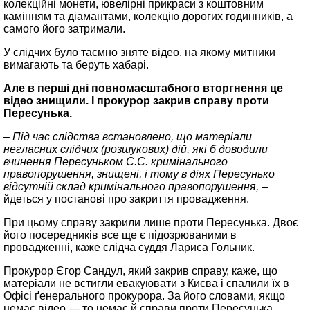
колекційні монети, ювелірні прикраси з коштовним
камінням та діамантами, колекцію дорогих годинників, а
самого його затримали.
У слідчих було таємно зняте відео, на якому митники
вимагають та беруть хабарі.
Але в перші дні повномасштабного вторгнення це
відео знищили. І прокурор закрив справу проти
Пересунька.
– Під час слідства встановлено, що матеріали
негласних слідчих (розшукових) дій, які б доводили
вчинення Пересуньком С.С. кримінального
правопорушення, знищені, і тому в діях Пересунько
відсутній склад кримінального правопорушення, –
йдеться у постанові про закриття провадження.
При цьому справу закрили лише проти Пересунька. Двоє
його посередників все ще є підозрюваними в
провадженні, каже слідча суддя Лариса Гольник.
Прокурор Єгор Сандул, який закрив справу, каже, що
матеріали не встигли евакуювати з Києва і спалили їх в
Офісі ґенерального прокурора. За його словами, якщо
немає відео — то немає й справи проти Пересунька.