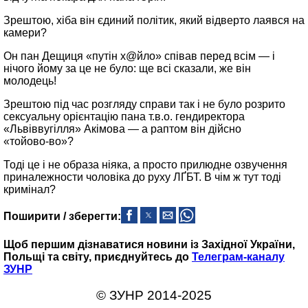
Зрештою, хіба він єдиний політик, який відверто лаявся на
камери?
Он пан Дещиця «путін х@йло» співав перед всім — і
нічого йому за це не було: ще всі сказали, же він
молодець!
Зрештою під час розгляду справи так і не було розрито
сексуальну орієнтацію пана т.в.о. гендиректора
«Львіввугілля» Акімова — а раптом він дійсно
«тойово‑во»?
Тоді це і не образа ніяка, а просто прилюдне озвучення
приналежности чоловіка до руху ЛҐБТ. В чім ж тут тоді
кримінал?
Поширити / зберегти:
Щоб першим дізнаватися новини із Західної України,
Польщі та світу, приєднуйтесь до
Телеграм-каналу
ЗУНР
© ЗУНР 2014-2025