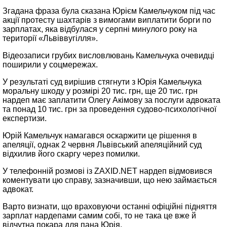
Згадана фраза була сказана Юрієм Камельчуком під час
акції протесту шахтарів з вимогами виплатити борги по
зарплатах, яка відбулася у серпні минулого року на
території «Львіввугілля».
Відеозаписи грубих висловлювань Камельчука очевидці
поширили у соцмережах.
У результаті суд вирішив стягнути з Юрія Камельчука
моральну шкоду у розмірі 20 тис. грн, ще 20 тис. грн
нардеп має заплатити Олегу Акімову за послуги адвоката
та понад 10 тис. грн за проведення судово-психологічної
експертизи.
Юрій Камельчук намагався оскаржити це рішення в
апеляції, однак 2 червня Львівський апеляційний суд
відхилив його скаргу через помилки.
У телефонній розмові із ZAXID.NET нардеп відмовився
коментувати цю справу, зазначивши, що нею займається
адвокат.
Варто визнати, що враховуючи останні офіційні підняття
зарплат нардепами самим собі, то не така це вже й
відчутна покара для пана Юрія.