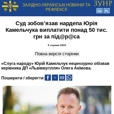
ЗАХІДНО-УКРАЇНСЬКІ НОВИНИ ТА
РЕФЛЕКСІЇ
UA
PL
Суд зобов’язав нардепа Юрія
Камельчука виплатити понад 50 тис.
грн за під@р@са
5 серпня 2022
Повна версія сторінки
«Слуга народу» Юрій Камельчук нецензурно обізвав
керівника ДП «Львіввугілля» Олега Акімова.
Поширити / зберегти: