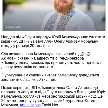
Нардеп від «Слуги народу» Юрій Камельчук має сплатити
керівнику ДП «Львіввугілля» Олегу Акімову моральну
шкоду у розмірі 20 тис. грн.
Суд визнав слова Камельчука «кончений під@р@с
Акімов», сказані на адресу т.в.о. гендиректора
«Львіввугілля», такими, що принижують честь, гідність і
ділову репутацію останнього.
З урахуванням судових витрат Камельчуку доведеться
заплатити більш як 50 тис. грн.
Позов керівника ДП «Львіввугілля» Олега Акімова до
народного депутата від «Слуги народу» з Львівщини Юрія
Камельчука розглянув Червоноградський міський суд ще
26 квітня, звернув увагу львівський журналіст Євген
Міклушка,
пише зараз
Zaxid.Net