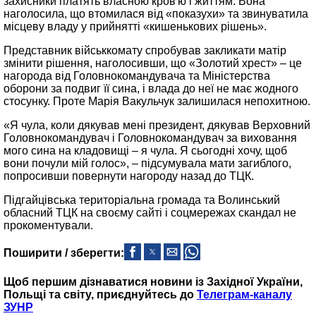
захисники платять власною кров'ю і життям. Вона
наголосила, що втомилася від «показухи» та звинуватила
місцеву владу у прийнятті «кишенькових рішень».
Представник військкомату спробував закликати матір
змінити рішення, наголосивши, що «Золотий хрест» – це
нагорода від Головнокомандувача та Міністерства
оборони за подвиг її сина, і влада до неї не має жодного
стосунку. Проте Марія Вакульчук залишилася непохитною.
«Я чула, коли дякував мені президент, дякував Верховний
Головнокомандувач і Головнокомандувач за виховання
мого сина на кладовищі – я чула. Я сьогодні хочу, щоб
вони почули мій голос», – підсумувала мати загиблого,
попросивши повернути нагороду назад до ТЦК.
Підгайцівська територіальна громада та Волинський
обласний ТЦК на своєму сайті і соцмережах скандал не
прокоментували.
Поширити / зберегти:
Щоб першим дізнаватися новини із Західної України,
Польщі та світу, приєднуйтесь до
Телеграм-каналу
ЗУНР