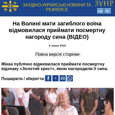
ЗАХІДНО-УКРАЇНСЬКІ НОВИНИ ТА
РЕФЛЕКСІЇ
UA
PL
На Волині мати загиблого воїна
відмовилася приймати посмертну
нагороду сина (ВІДЕО)
6 липня 2026
Повна версія сторінки
Жінка публічно відмовилася приймати посмертну
відзнаку «Золотий хрест», якою нагородили її сина.
Поширити / зберегти: