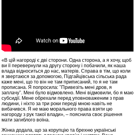
«В цій нагороді є дві сторони. Одна сторона, а я хочу, щоб
ви її перевернули на другу сторону і побачили, як наша
влада відноситься до нас, матерів. Справа в тім, що коли
я звертаюся за допомогою, Підгайцівська сільська рада
каже мені, що то він не там приписаний, то я не там
прописана. Я попросила: "Привезіть мені дров, я
заплачу". Мені було відмовлено. Мені відмовили, бо я маю
субсидії. Мене обрехали перед уповноваженим з прав
людини, і ніхто за три роки переді мною навіть не
вибачився. Я не маю морального права взяти цю
нагороду з рук такої влади», – пояснила своє рішення
мати загиблого воїна.
Жінка додала, що за корупцію та брехню українські