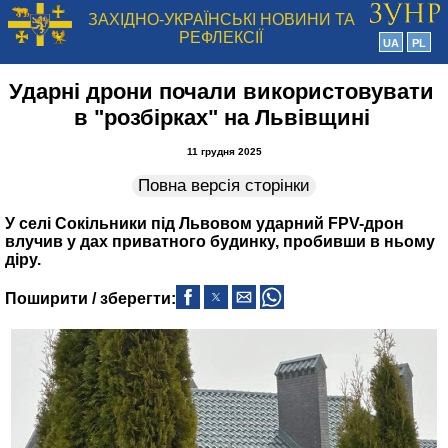
ЗАХІДНО-УКРАЇНСЬКІ НОВИНИ ТА
РЕФЛЕКСІЇ
UA
PL
Ударні дрони почали використовувати
в "розбірках" на Львівщині
11 грудня 2025
Повна версія сторінки
У селі Сокільники під Львовом ударний FPV-дрон
влучив у дах приватного будинку, пробивши в ньому
діру.
Поширити / зберегти: