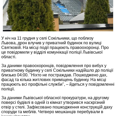
У ніч на 11 грудня у селі Сокільники, що поблизу
Львова, дрон влучив у приватний будинок по вулиці
Святковій. На місці події працюють правоохоронці. Про
це повідомили у відділі комунікації поліції Львівської
області.
За даними правоохоронців, повідомлення про вибух у
приватному будинку у селі Сокільники надійшло до поліції
близько 04:00. "Ніхто не постраждав. Пошкоджено дах,
фасад та кілька житлових приміщень будинку. На місці
працюють всі профільні служби", – йдеться у повідомленні
поліції.
За даними Львівської обласної прокуратури, на другому
поверсі будівлі в одній із кімнат утворився наскрізний
отвір у стелі. Зафіксовано пошкодження конструкцій даху
споруди та меблів. Четверо мешканців перебували в