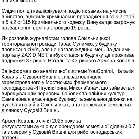
інших кімнатах.
Слідчі поліції кваліфікували подію як замах на умисне
вбивство, відкрили кримінальне провадження за ч.2 ст.15,
п.5 ч.2 ст.115 Кримінального кодексу. Винуватцю загрожує
позбавлення волі на строк до 15 років.
Як розповів журналістам голова Сокільницької
територіальної громади Тарас Сулимко, у будинку
прописана сім’я, але не назвав жлдних імен. За даними
порталу ZAXID.NET, вибух стався в будинку, де проживає
подружжя 37-річної Наталії та 43-річного Армена Ковалів.
За інформацією аналітичної системи YouControl, Наталія
Коваль з Судової Вишні є співзасновницею
зареєстрованого у Мостиськах фермерського
господарства «Пігуляк Ірина Миколаївна», що займається
вирощуванням зернових, бобових та олійних культур.
Саме вона є власницею будинку та земельної ділянки на
вул. Святковій в Сокільниках, а також кількох земельних
ділянок у Судовій Вишні.
Армен Коваль з січня 2025 року за
результатами аукціону є орендарем земельної ділянки 0,7
га з озером у Судовій Вишні для рибогосподарських
потреб.