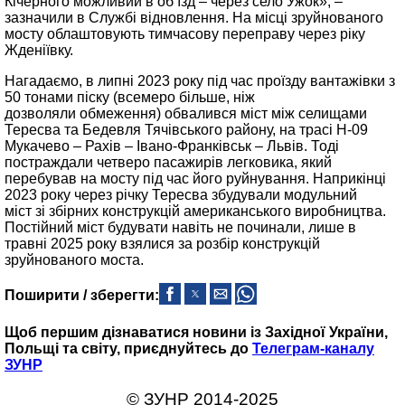
Кічерного можливий в об’їзд – через село Ужок», –
зазначили в Службі відновлення. На місці зруйнованого
мосту облаштовують тимчасову переправу через ріку
Жденіївку.
Нагадаємо, в липні 2023 року під час проїзду вантажівки з
50 тонами піску (всемеро більше, ніж
дозволяли обмеження) обвалився міст між селищами
Тересва та Бедевля Тячівського району, на трасі Н-09
Мукачево – Рахів – Івано-Франківськ – Львів. Тоді
постраждали четверо пасажирів легковика, який
перебував на мосту під час його руйнування. Наприкінці
2023 року через річку Тересва збудували модульний
міст зі збірних конструкцій американського виробництва.
Постійний міст будувати навіть не починали, лише в
травні 2025 року взялися за розбір конструкцій
зруйнованого моста.
Поширити / зберегти:
Щоб першим дізнаватися новини із Західної України,
Польщі та світу, приєднуйтесь до
Телеграм-каналу
ЗУНР
© ЗУНР 2014-2025