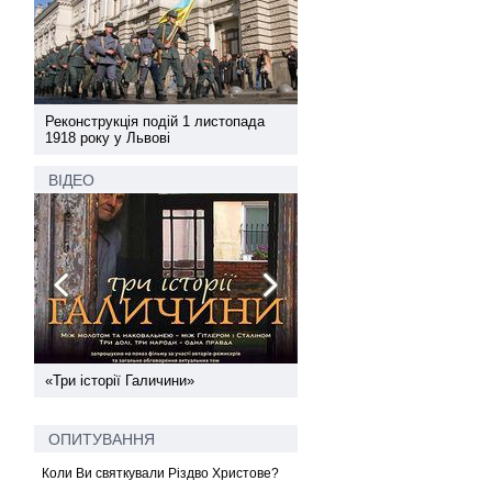
а
Реконструкція подій 1 листопада
Реконструкція подій 1 лис
1918 року у Львові
1918 року у Львові
ВІДЕО
ї
«Три історії Галичини»
Спільний інформпростір За
України
ОПИТУВАННЯ
Коли Ви святкували Різдво Христове?