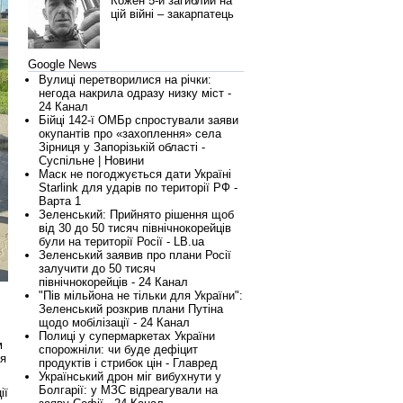
Кожен 5-й загиблий на
цій війні – закарпатець
Google News
Вулиці перетворилися на річки:
негода накрила одразу низку міст -
24 Канал
Бійці 142-ї ОМБр спростували заяви
окупантів про «захоплення» села
Зірниця у Запорізькій області -
Суспільне | Новини
Маск не погоджується дати Україні
Starlink для ударів по території РФ -
Варта 1
Зеленський: Прийнято рішення щоб
від 30 до 50 тисяч північнокорейців
були на території Росії - LB.ua
Зеленський заявив про плани Росії
залучити до 50 тисяч
північнокорейців - 24 Канал
"Пів мільйона не тільки для України":
Зеленський розкрив плани Путіна
щодо мобілізації - 24 Канал
Полиці у супермаркетах України
м
спорожніли: чи буде дефіцит
ня
продуктів і стрибок цін - Главред
Український дрон міг вибухнути у
Болгарії: у МЗС відреагували на
ії