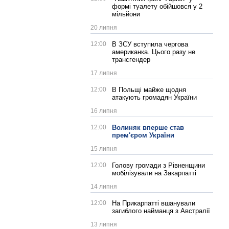
формі туалету обійшовся у 2
мільйони
20 липня
12:00
В ЗСУ вступила чергова
американка. Цього разу не
трансгендер
17 липня
12:00
В Польщі майже щодня
атакують громадян України
16 липня
12:00
Волиняк вперше став
прем'єром України
15 липня
12:00
Голову громади з Рівненщини
мобілізували на Закарпатті
14 липня
12:00
На Прикарпатті вшанували
загиблого найманця з Австралії
13 липня