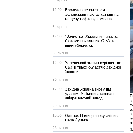
4 серпня
15:00
Борислав не сміється:
Зеленський наклав санкції на
місцеву нафтову компанію
3 серпня
12:00
"Зачистка" Хмельниччини: за
ґратами начальник УСБУ та
віце-губернатор
31 липня
12:00
Зеленський змінив керівництво
СБУ в трьох областях Західної
України
30 липня
12:00
Західна Україна знову під
ударом. У Львові атаковано
Б
авіаремонтний завод
з
г
29 липня
в
з
15:00
Олігарх Палиця знову змінив
м
мера Луцька
а
28 липня
З