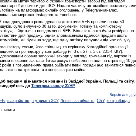
возили на митну територію України транспортні засоби під виглядом
уманітарної допомоги для ЗСУ. Надалі частину автомобілів реалізовувал
а готівку на платформах онлайн оголошень, у Telegram-каналах,
оціальних мережах Instagram та Facebook.
В ході досудового розслідування детективи БЕБ провели понад 50
бшуків, було вилучено 30 авто, документи, готівку та компʼютерну
ехніку», – йдеться в повідомленні БЕБ. Більшість авто були розібрані на
апчастини для продажу, однак зловмисникам вдалося продати шість
втомобілів, які були на ходу, ще одну автівку вилучили під час обшуку.
рганізатору схеми, його спільниці та керівнику благодійної організації
овідомили про підозру у контрабанді (ч. 3 ст. 27 ч. 3 ст. 201-4 ККУ).
ідозрюваним обрано запобіжні заходи у вигляді тримання під вартою із
равом внесення застави. Їм загрожує позбавлення волі на строк від 10 до
2 років з позбавленням права обіймати певні посади або займатися певн
іяльністю на три роки та з конфіскацією майна.
об першим дізнаватися новини із Західної України, Польщі та світу,
риєднуйтесь до
Телеграм-каналу ЗУНР
Версія для дру
ЕБ
,
шахрайство
,
підтримка ЗСУ
,
Львівська область
,
СБУ
,
контрабанда
оширити: