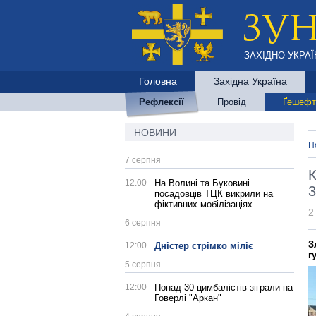
ЗАХІДНО-УКРАЇ
Головна
Західна Україна
Рефлексії
Провід
Ґешефт
НОВИНИ
Н
7 серпня
К
12:00
На Волині та Буковині
3
посадовців ТЦК викрили на
фіктивних мобілізаціях
2
6 серпня
З
12:00
Дністер стрімко міліє
г
5 серпня
12:00
Понад 30 цимбалістів зіграли на
Говерлі "Аркан"