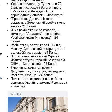
заяву Софії - 24 Канал
Україна придбала у Туреччини 70
и
балістичних ракет і багато іншого
озброєння: у Держдепі США
оприлюднили список - Obozrevatel
"Просто так Донбас ніхто не
віддасть": Зеленський зробив гучну
заяву - 24 Канал
Я б з вами вже не розмовляв, –
командир "Ахіллесу" про спроби
Росії атакувати їхні позиції - 24
Канал
Росія стягнула три кола ППО під
Москву: Зеленський розкрив деталі
далекобійних ударів - 24 Канал
ою
Після завершення війни Україна
матиме потужні гарантії безпеки від
США, – Зеленський - 24 Канал
Туреччина закрила протоку
Дарданелли для суден, які йдуть в
Росію та Україну - 24 Канал
ку
Побоюється ескалації війни: Маск
відмовив Україні у важливій допомозі
- Главред
ФОТО