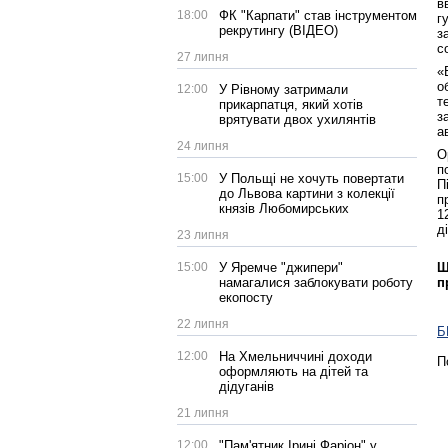
в
18:00
ФК "Карпати" став інструментом
г
рекрутингу (ВІДЕО)
з
с
27 липня
«
о
12:00
У Рівному затримали
т
прикарпатця, який хотів
з
врятувати двох ухилянтів
а
24 липня
О
п
15:00
У Польщі не хочуть повертати
П
до Львова картини з колекції
п
князів Любомирських
1
д
23 липня
15:00
У Яремче "джипери"
Щ
намагалися заблокувати роботу
п
екопосту
22 липня
Б
12:00
На Хмельниччині доходи
П
оформляють на дітей та
дідуганів
21 липня
12:00
"Пам'ятник Ірині Фаріон" у