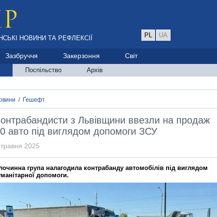
PL
UA
НСЬКІ НОВИНИ ТА РЕФЛЕКСІЇ
Зазбруччя
Закерзоння
Світ
Поспільство
Архів
овини
/
Ґешефт
онтрабандисти з Львівщини ввезли на продаж
0 авто під виглядом допомоги ЗСУ
 травня 2025
лочинна група налагодила контрабанду автомобілів під виглядом
уманітарної допомоги.