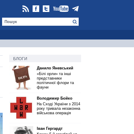
БЛОГИ
Данило Яневський
«Білі орли» та інші
представники
політичної флори та
фауни
Володимир Бойко
На Сході України з 2014
року тривала незаконна
військова операція
Іван Гергардт