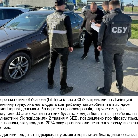
юро економічної безпеки (БЕБ) спільно з СБУ затримали на Львівщині
лочинну групу, яка налагодила контрабанду автомобілів під виглядом
уманітарної допомоги. За версією правоохоронців, під час обшуків
илучили 30 авто, частина з яких була на ходу, а більшість – розібрана на
апчастини. Як повідомили 2 травня у БЕБ, повідомлено про підозру трьо
ешканцям, які упродовж 2024 року організували незаконну схему ввезен
втівок.
а даними слідства, підозрювані у змові з керівником благодійної організац