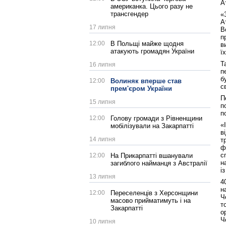
А
американка. Цього разу не
трансгендер
«
А
17 липня
В
п
12:00
В Польщі майже щодня
в
атакують громадян України
ї
Т
16 липня
п
б
12:00
Волиняк вперше став
с
прем'єром України
П
15 липня
п
п
12:00
Голову громади з Рівненщини
«
мобілізували на Закарпатті
в
14 липня
т
ф
с
12:00
На Прикарпатті вшанували
н
загиблого найманця з Австралії
і
13 липня
4
н
12:00
Переселенців з Херсонщини
Ч
масово прийматимуть і на
т
Закарпатті
о
Ч
10 липня