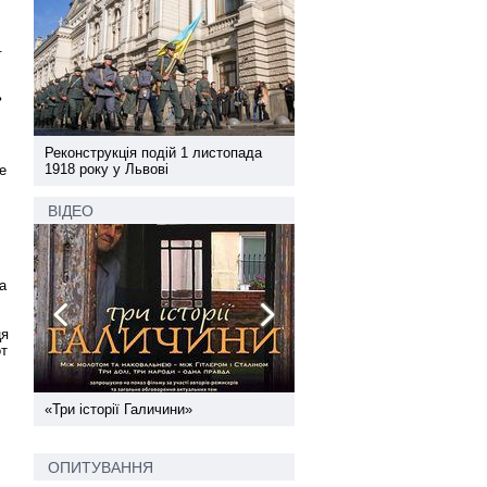
.
ь
а
Реконструкція подій 1 листопада
Реконструкція подій 1 лис
1918 року у Львові
1918 року у Львові
е
ВІДЕО
а
ця
от
ї
«Три історії Галичини»
Спільний інформпростір За
України
ОПИТУВАННЯ