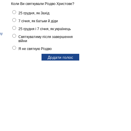
Коли Ви святкували Різдво Христове?
25 грудня, як Захід
7 січня, як батьки й діди
25 грудня і 7 січня, як українець
ку
Святкуватиму після завершення
війни
Я не святкую Різдво