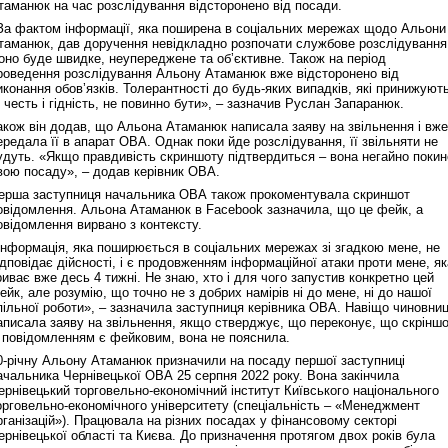
таманюк на час розслідування відсторонено від посади.
За фактом інформації, яка поширена в соціальних мережах щодо Альони
таманюк, дав доручення невідкладно розпочати службове розслідування
оно буде швидке, неупереджене та обʼєктивне. Також на період
роведення розслідування Альону Атаманюк вже відсторонено від
иконання обовʼязків. Толерантності до будь-яких випадків, які принижуют
х честь і гідність, не повинно бути», – зазначив Руслан Запаранюк.
акож він додав, що Альона Атаманюк написала заяву на звільнення і вже
Реконструкція подій 1 листопад
ередала її в апарат ОВА. Однак поки йде розслідування, її звільняти не
1918 року у Львові
удуть. «Якщо правдивість скриншоту підтвердиться – вона негайно покин
вою посаду», – додав керівник ОВА.
ерша заступниця начальника ОВА також прокоментувала скриншот
овідомлення. Альона Атаманюк в Facebook зазначила, що це фейк, а
овідомлення вирвано з контексту.
Інформація, яка поширюється в соціальних мережах зі згадкою мене, не
ідповідає дійсності, і є продовженням інформаційної атаки проти мене, як
риває вже десь 4 тижні. Не знаю, хто і для чого запустив конкретно цей
ейк, але розумію, що точно не з добрих намірів ні до мене, ні до нашої
пільної роботи», – зазначила заступниця керівника ОВА.️ Навіщо чиновни
аписала заяву на звільнення, якщо стверджує, що переконує, що скрінш
з повідомленням є фейковим, вона не пояснила.
0-річну Альону Атаманюк призначили на посаду першої заступниці
ачальника Чернівецької ОВА 25 серпня 2022 року. Вона закінчила
Спільний інформпростір Західно
ернівецький торговельно-економічний інститут Київського національного
України
орговельно-економічного університету (спеціальність – «Менеджмент
рганізацій»). Працювала на різних посадах у фінансовому секторі
ернівецької області та Києва. До призначення протягом двох років була