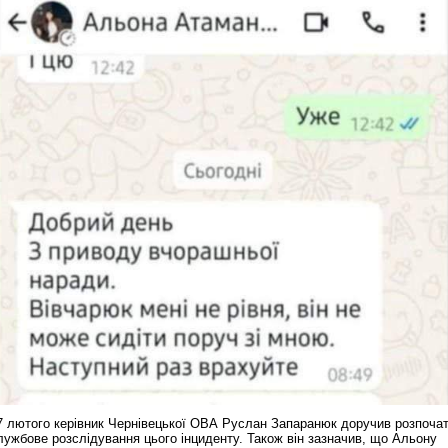
7 лютого керівник Чернівецької ОВА Руслан Запаранюк доручив розпоча
лужбове розслідування цього інциденту. Також він зазначив, що Альону