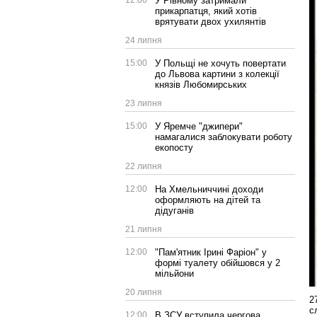
12:00
У Рівному затримали
прикарпатця, який хотів
врятувати двох ухилянтів
24 липня
15:00
У Польщі не хочуть повертати
до Львова картини з колекції
князів Любомирських
23 липня
15:00
У Яремче "джипери"
намагалися заблокувати роботу
екопосту
22 липня
12:00
На Хмельниччині доходи
оформляють на дітей та
дідуганів
21 липня
12:00
"Пам'ятник Ірині Фаріон" у
формі туалету обійшовся у 2
мільйони
20 липня
2
с
12:00
В ЗСУ вступила чергова