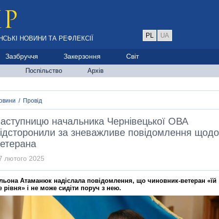
PL
UA
НСЬКІ НОВИНИ ТА РЕФЛЕКСІЇ
Зазбруччя
Закерзоння
Світ
Поспільство
Архів
овини
/
Провід
аступницю начальника Чернівецької ОВА
ідсторонили за зневажливе повідомлення щодо
етерана
7 лютого 2025
льона Атаманюк надіслала повідомлення, що чиновник-ветеран «їй
е рівня» і не може сидіти поруч з нею.