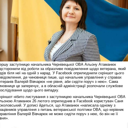
ершу заступницю начальника Чернівецької ОВА Альону Атаманюк
ідсторонили від роботи за образливе повідомлення щодо ветерана, який
идів біля неї на одній з нарад. У Facebook оприлюднили скріншот цього
овідомлення, де чиновниця пише, що начальник управління у справах
етеранів Валерій Вівчарюк «не рівня, аби сидіти поруч з нею». Сама
иновниця це заперечує, а в обласній адміністрації розпочали службове
озслідування щодо цього випадку.
кріншот нібито листування з заступницею начальника Чернівецької ОВА
льоною Атаманюк 26 лютого оприлюднив в Facebook користувач Саня
околовський. У дописі йдеться, що Атаманюк «написала одному з
рацівників управління з питань ветеранської політики ОВА, що керівник
правління Валерій Вівчарюк не може сидіти поруч з нею, бо він не її
івня».