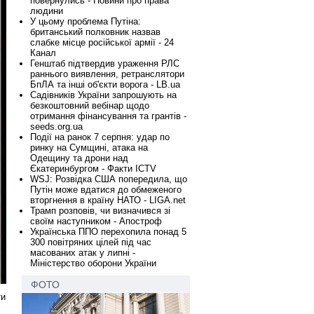
повернулись - Новини про права
людини
У цьому проблема Путіна:
британський полковник назвав
слабке місце російської армії - 24
Канал
Генштаб підтвердив ураження РЛС
раннього виявлення, ретранслятори
БпЛА та інші об'єкти ворога - LB.ua
Садівників України запрошують на
безкоштовний вебінар щодо
отримання фінансування та грантів -
seeds.org.ua
Події на ранок 7 серпня: удар по
ринку на Сумщині, атака на
Одещину та дрони над
Єкатеринбургом - Факти ICTV
WSJ: Розвідка США попередила, що
Путін може вдатися до обмеженого
вторгнення в країну НАТО - LIGA.net
Трамп розповів, чи визначився зі
своїм наступником - Апостроф
Українська ППО перехопила понад 5
300 повітряних цілей під час
масованих атак у липні -
Міністерство оборони України
ФОТО
ти