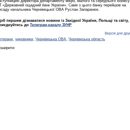
аступницею директора департаменту мікро, малого та середнього бізнесу
Т «Державний ощадний банк України». Саме з цього банку перейшов на
осаду начальника Чернівецької ОВА Руслан Запаранюк.
об першим дізнаватися новини із Західної України, Польщі та світу,
риєднуйтесь до
Телеграм-каналу ЗУНР
Версія для дру
етерани
,
чиновники
,
Чернівецька ОВА
,
Чернівецька область
оширити: