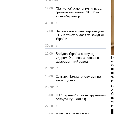
3 серпня
12:00
"Зачистка" Хмельниччини: за
ґратами начальник УСБУ та
віце-губернатор
31 липня
12:00
Зеленський змінив керівництво
СБУ в трьох областях Західної
України
30 липня
12:00
Західна Україна знову під
П
ударом. У Львові атаковано
в
авіаремонтний завод
с
29 липня
п
в
15:00
Олігарх Палиця знову змінив
ч
мера Луцька
р
С
28 липня
А
С
18:00
ФК "Карпати" став інструментом
п
рекрутингу (ВІДЕО)
у
р
27 липня