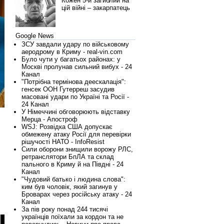
Кожен 5-й загиблий на
цій війні – закарпатець
Google News
ЗСУ завдали удару по військовому
аеродрому в Криму - real-vin.com
Було чути у багатьох районах: у
Москві пролунав сильний вибух - 24
Канал
"Потрібна термінова деескалація":
генсек ООН Гутерреш засудив
масовані удари по Україні та Росії -
24 Канал
У Німеччині обговорюють відставку
Мерца - Апостроф
WSJ: Розвідка США допускає
обмежену атаку Росії для перевірки
рішучості НАТО - InfoResist
Сили оборони знищили ворожу РЛС,
ретранслятори БпЛА та склад
пального в Криму й на Півдні - 24
Канал
"Чудовий батько і людина слова":
ким був чоловік, який загинув у
Броварах через російську атаку - 24
Канал
За пів року понад 244 тисячі
українців поїхали за кордон та не