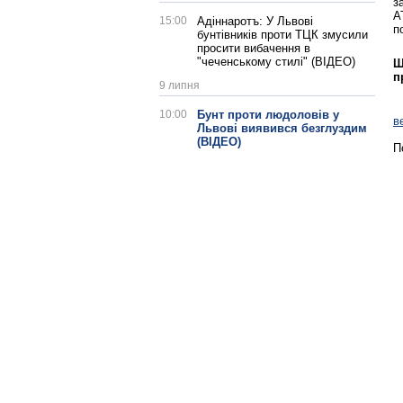
з
А
15:00
Адіннаротъ: У Львові
п
бунтівників проти ТЦК змусили
просити вибачення в
"чеченському стилі" (ВІДЕО)
Щ
п
9 липня
10:00
Бунт проти людоловів у
в
Львові виявився безглуздим
(ВІДЕО)
П