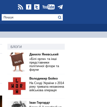
БЛОГИ
Данило Яневський
«Білі орли» та інші
представники
політичної флори та
фауни
Володимир Бойко
На Сході України з 2014
року тривала незаконна
військова операція
Іван Гергардт