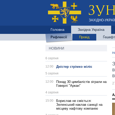
ЗАХІДНО-УКРАЇ
Головна
Західна Україна
Рефлексії
Провід
Ґешефт
НОВИНИ
Н
6 серпня
З
12:00
Дністер стрімко міліє
в
5 серпня
в
12:00
Понад 30 цимбалістів зіграли на
2
Говерлі "Аркан"
4 серпня
А
н
15:00
Борислав не сміється:
Зеленський наклав санкції на
місцеву нафтову компанію