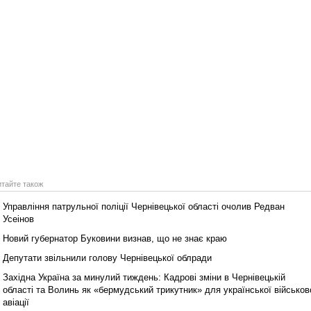
итайте також
Управління патрульної поліції Чернівецької області очолив Редван
Усеінов
Новий губернатор Буковини визнав, що не знає краю
Депутати звільнили голову Чернівецької облради
Західна Україна за минулий тиждень: Кадрові зміни в Чернівецькій
області та Волинь як «бермудський трикутник» для української військов
авіації