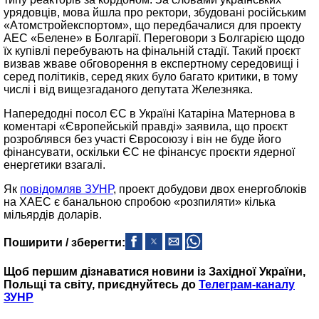
урядовців, мова йшла про ректори, збудовані російським
«Атомстройекспортом», що передбачалися для проекту
АЕС «Белене» в Болгарії. Переговори з Болгарією щодо
їх купівлі перебувають на фінальній стадії. Такий проєкт
визвав жваве обговорення в експертному середовищі і
серед політиків, серед яких було багато критики, в тому
числі і від вищезгаданого депутата Железняка.
Напередодні посол ЄС в Україні Катаріна Матернова в
коментарі «Європейській правді» заявила, що проєкт
розроблявся без участі Євросоюзу і він не буде його
фінансувати, оскільки ЄС не фінансує проєкти ядерної
енергетики взагалі.
Як
повідомляв ЗУНР
, проект добудови двох енергоблоків
на ХАЕС є банальною спробою «розпиляти» кілька
мільярдів доларів.
Поширити / зберегти:
Щоб першим дізнаватися новини із Західної України,
Польщі та світу, приєднуйтесь до
Телеграм-каналу
ЗУНР