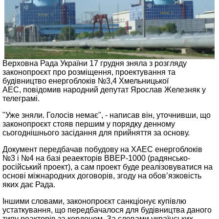
Верховна Рада України 17 грудня зняла з розгляду
законопроєкт про розміщення, проектування та
будівництво енергоблоків №3,4 Хмельницької
АЕС, повідомив народний депутат Ярослав Железняк у
телеграмі.
"Уже зняли. Голосів немає", - написав він, уточнивши, що
законопроєкт стояв першим у порядку денному
сьогоднішнього засідання для прийняття за основу.
Документ передбачав побудову на ХАЕС енергоблоків
№3 і №4 на базі реаекторів ВВЕР-1000 (радянсько-
російський проект), а сам проект буде реалізовуватися на
основі міжнародних договорів, згоду на обов’язковість
яких дає Рада.
Іншими словами, законопроєкт санкціонує купівлю
устаткування, що передбачалося для будівництва даного
типу реакторів за кордоном. За словами українських