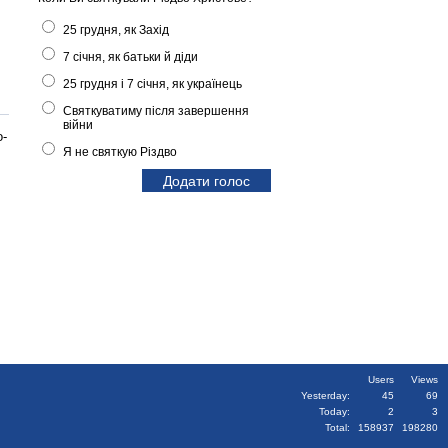
25 грудня, як Захід
7 січня, як батьки й діди
25 грудня і 7 січня, як українець
Святкуватиму після завершення
війни
о-
Я не святкую Різдво
Users
Views
Yesterday:
45
69
Today:
2
3
Total:
158937
198280