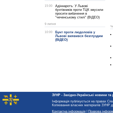
15:00
Адіннаротъ: У Львові
бунтівників проти ТЦК змусили
просити вибачення в
"чеченському стилі" (ВІДЕО)
9 липня
Ч
10:00
Бунт проти людоловів у
Львові виявився безглуздим
(ВІДЕО)
ЗУНР - Західно-Українські новини та 
Інформація публікується на правах Cr
Копіювання власних матеріалів ЗУНР д
Контактна інформація
|
Правова інформ