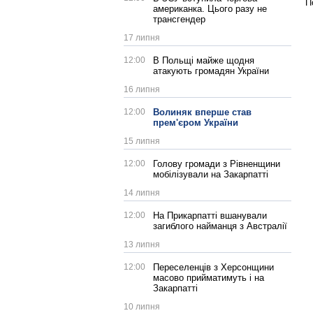
П
американка. Цього разу не
трансгендер
17 липня
12:00
В Польщі майже щодня
атакують громадян України
16 липня
12:00
Волиняк вперше став
прем'єром України
15 липня
12:00
Голову громади з Рівненщини
мобілізували на Закарпатті
14 липня
12:00
На Прикарпатті вшанували
загиблого найманця з Австралії
13 липня
12:00
Переселенців з Херсонщини
масово прийматимуть і на
Закарпатті
10 липня