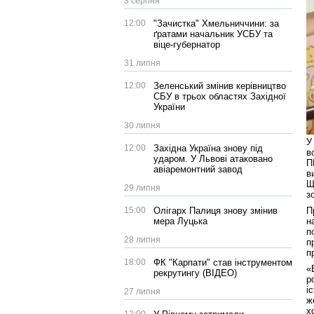
3 серпня
12:00
"Зачистка" Хмельниччини: за
ґратами начальник УСБУ та
віце-губернатор
31 липня
12:00
Зеленський змінив керівництво
СБУ в трьох областях Західної
України
30 липня
У
12:00
Західна Україна знову під
в
ударом. У Львові атаковано
П
авіаремонтний завод
в
Щ
29 липня
з
15:00
Олігарх Палиця знову змінив
П
мера Луцька
н
п
28 липня
п
п
18:00
ФК "Карпати" став інструментом
«
рекрутингу (ВІДЕО)
р
і
27 липня
ж
х