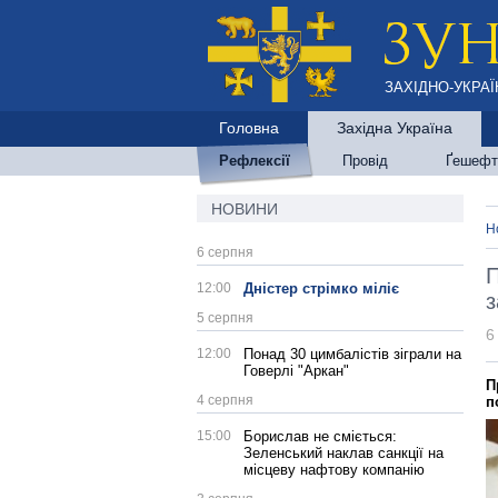
ЗАХІДНО-УКРАЇ
Головна
Західна Україна
Рефлексії
Провід
Ґешефт
НОВИНИ
Н
6 серпня
П
12:00
Дністер стрімко міліє
з
5 серпня
6
12:00
Понад 30 цимбалістів зіграли на
Говерлі "Аркан"
П
4 серпня
п
15:00
Борислав не сміється:
Зеленський наклав санкції на
місцеву нафтову компанію