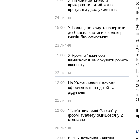
12:00
У Рівному затримали
б
прикарпатця, який хотів
к
врятувати двох ухилянтів
В
24 липня
У
ц
15:00
У Польщі не хочуть повертати
С
до Львова картини з колекції
п
князів Любомирських
«
23 липня
н
Т
г
15:00
У Яремче "джипери"
Г
намагалися заблокувати роботу
х
екопосту
Н
22 липня
з
в
12:00
На Хмельниччині доходи
ф
оформляють на дітей та
с
дідуганів
н
с
21 липня
12:00
"Пам'ятник Ірині Фаріон" у
Щ
формі туалету обійшовся у 2
п
мільйони
20 липня
х
12:00
В ЗСУ вступила чергова