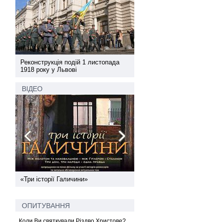
а
Реконструкція подій 1 листопада
Реконструкція подій 1 лис
1918 року у Львові
1918 року у Львові
ВІДЕО
ї
«Три історії Галичини»
Спільний інформпростір За
України
ОПИТУВАННЯ
Коли Ви святкували Різдво Христове?