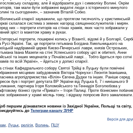
огословську складову, але й відобразити дух і символіку Волині. Окрім
титорів, там мали бути зображені видатні люди з історичного минулого
олині та сьогодення», – зазначив Віталій Собко.
 Волинській єпархії зауважили, що протягом тисячоліть у християнській
еркві склалася система з земних нагород священнослужителів і мирян.
еред них – портрети ктиторів на стінах храмів, яких часто зображали у
овний зріст із макетом храму в руках.
Ктиторські портрети, поширені колись у Візантії, відомі й у Болгарії, Сербі
а Русі-Україні. Так, це портрети гетьмана Богдана Хмельницького на
роїцькій надбрамній церкві Києво-Печерської лаври, князів Острозьких,
етьмана Івана Мазепи на стіні Успенського собору цієї ж обителі, Анни
ойської та інших меценатів у Почаївській лаврі… Тобто йдеться про сотні
рамів по всій Україні», – йдеться у дописі єпархії.
а стінах Кафедрального собору Святої Трійці в Луцьку були помічені
ображення місцевих забудовників Віктора Чорнухи і Леонтія Іванішина,
ласника агропідприємства «Вілія» Євгена Дудки та інших. Раніше серед
ресок був і портрет депутата ВР України від Луцька 6, 7 і нинішнього 9
кликання, партнера Ігоря Коломойського та Геннадія Боголюбова у
афтовому бізнесі групи «Приват» – Ігоря Палиці. Проте бізнесмен побачи
воє зображення у храмі місяць тому, і відразу попросив його замалювати.
об першим дізнаватися новини із Західної України, Польщі та світу,
риєднуйтесь до
Телеграм-каналу ЗУНР
Версія для дру
рам
,
Луцьк
,
релігія
,
Волинь
,
ПЦУ