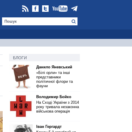
БЛОГИ
Данило Яневський
«Білі орли» та інші
представники
політичної флори та
фауни
Володимир Бойко
На Сході України з 2014
року тривала незаконна
військова операція
Іван Гергардт