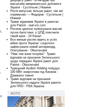
дефіциту ракет та нагадав про
масштаби американської допомоги
Україні - Суспільне | Новини
Росія випускає більше ракет, ніж ми
отримуємо — Федоров - Суспільне |
Новини
Трамп відмовив Україні в ракетах
для Patriot - real-vin.com
Росіяни цинічно публікували масові
ї,
пуски балістики: у ЦПД пояснили
такий крок - 24 Канал
Все менше росіян вірить в успіх
війни проти України: соціологи
зафіксували новий антирекорд.
Опитування - Obozrevatel
"Нам теж вони потрібні": Трамп
відповів на прохання Зеленського
щодо передачі Україні ракет для
Patriot - Obozrevatel
Турецький Aydem Holding побудує
100 МВт енергетики під Києвом -
в
Дзеркало тижня
Трамп відповів на прохання
Зеленського надати Україні ракети
для ППО - РБК-Україна
ФОТО
ку