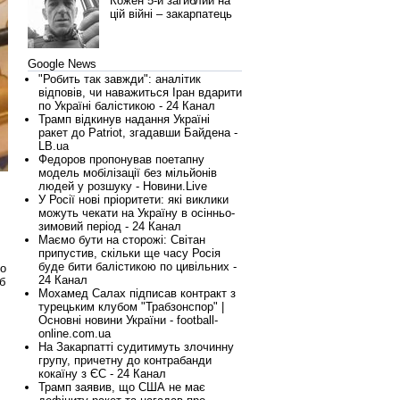
Кожен 5-й загиблий на
цій війні – закарпатець
Google News
"Робить так завжди": аналітик
відповів, чи наважиться Іран вдарити
по Україні балістикою - 24 Канал
Трамп відкинув надання Україні
ракет до Patriot, згадавши Байдена -
LB.ua
Федоров пропонував поетапну
модель мобілізації без мільйонів
людей у розшуку - Новини.Live
У Росії нові пріоритети: які виклики
можуть чекати на Україну в осінньо-
зимовий період - 24 Канал
Маємо бути на сторожі: Світан
припустив, скільки ще часу Росія
буде бити балістикою по цивільних -
що
24 Канал
б
Мохамед Салах підписав контракт з
турецьким клубом "Трабзонспор" |
Основні новини України - football-
online.com.ua
На Закарпатті судитимуть злочинну
групу, причетну до контрабанди
кокаїну з ЄС - 24 Канал
Трамп заявив, що США не має