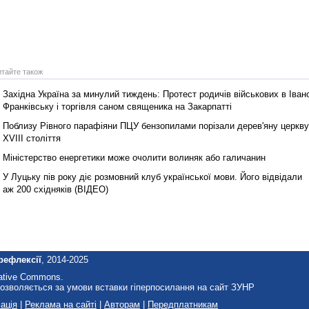
итайте також
Західна Україна за минулий тиждень: Протест родичів військових в Іван
Франківську і торгівля саном священика на Закарпатті
Поблизу Рівного парафіяни ПЦУ бензопилами порізали дерев'яну церкву
XVIII століття
Міністерство енергетики може очолити волиняк або галичанин
У Луцьку пів року діє розмовний клуб української мови. Його відвідали
аж 200 східняків (ВІДЕО)
рефлексії
, 2014-2025
eative Commons.
озволяється за умови вставки гіперпосилання на сайт ЗУНР
ація
|
Реклама на сайті
|
Авторам
|
Передплатникам