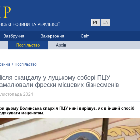
PL
UA
НСЬКІ НОВИНИ ТА РЕФЛЕКСІЇ
Зазбруччя
Закерзоння
Світ
Поспільство
Архів
овини
/
Поспільство
ісля скандалу у луцькому соборі ПЦУ
амалювали фрески місцевих бізнесменів
 листопада 2024
ри цьому Волинська єпархія ПЦУ нині вирішує, як в інший спосіб
одякувати меценатам.