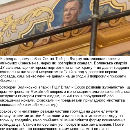
 Кафедральному соборі Святої Трійці в Луцьку замалювали фрески
олинських бізнесменів, через які розгорівся скандал. Волинська єпархія
ЦУ заявила, що ктиторські портрети на стінах храму – це давня традиція
исловлення вдячності меценатам за їхній вклад у розвиток церкви.
оправда, самі бізнесмени не давали на це згоди й попросили прибрати
ображення.
ротоієрей Волинської єпархії ПЦУ Віталій Собко розповів журналістам, 
аразі митрополит Михаїл обговорює з іконописцями альтернативний спосі
одякувати ктиторам (тобто людям, на чиї гроші побудований або
рикрашений іконами, фресками чи предметами прикладного мистецтва
равославний храм або монастир).
Враховуючи негативну реакцію частини громади на деякі елементи
озпису, якими ми хотіли б висловити вдячнність ктиторам з огляду на
сторичну традицію, було прийняте рішення змінити форму пошанування
ертводавців. Станом на сьогодні усі портрети вже замальовані. Проте
очу зауважити, що розписування храму мало на меті не лише