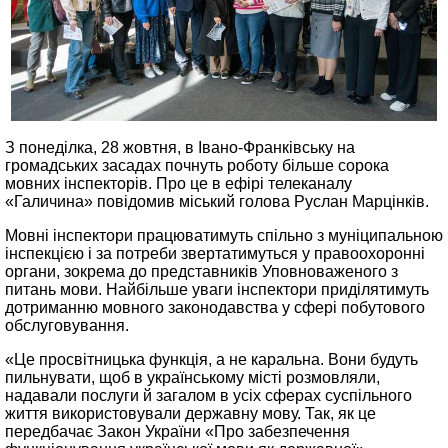
З понеділка, 28 жовтня, в Івано-Франківську на
громадських засадах почнуть роботу більше сорока
мовних інспекторів. Про це в ефірі телеканалу
«Галичина» повідомив міський голова Руслан Марцінків.
Мовні інспектори працюватимуть спільно з муніципальною
інспекцією і за потреби звертатимуться у правоохоронні
органи, зокрема до представників Уповноваженого з
питань мови. Найбільше уваги інспектори приділятимуть
дотриманню мовного законодавства у сфері побутового
обслуговування.
«Це просвітницька функція, а не каральна. Вони будуть
пильнувати, щоб в українському місті розмовляли,
надавали послуги й загалом в усіх сферах суспільного
життя використовували державну мову. Так, як це
передбачає Закон України «Про забезпечення