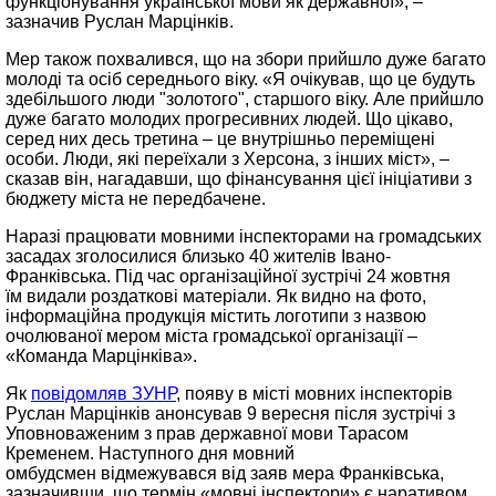
функціонування української мови як державної», –
зазначив Руслан Марцінків.
Мер також похвалився, що на збори прийшло дуже багато
молоді та осіб середнього віку. «Я очікував, що це будуть
здебільшого люди "золотого", старшого віку. Але прийшло
дуже багато молодих прогресивних людей. Що цікаво,
серед них десь третина – це внутрішньо переміщені
особи. Люди, які переїхали з Херсона, з інших міст», –
сказав він, нагадавши, що фінансування цієї ініціативи з
бюджету міста не передбачене.
Наразі працювати мовними інспекторами на громадських
засадах зголосилися близько 40 жителів Івано-
Франківська. Під час організаційної зустрічі 24 жовтня
їм видали роздаткові матеріали. Як видно на фото,
інформаційна продукція містить логотипи з назвою
очолюваної мером міста громадської організації –
«Команда Марцінківа».
Як
повідомляв ЗУНР
, появу в місті мовних інспекторів
Руслан Марцінків анонсував 9 вересня після зустрічі з
Уповноваженим з прав державної мови Тарасом
Кременем. Наступного дня мовний
омбудсмен відмежувався від заяв мера Франківська,
зазначивши, що термін «мовні інспектори» є наративом