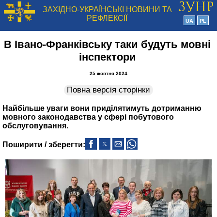
ЗАХІДНО-УКРАЇНСЬКІ НОВИНИ ТА
РЕФЛЕКСІЇ
UA
PL
В Івано-Франківську таки будуть мовні
інспектори
25 жовтня 2024
Повна версія сторінки
Найбільше уваги вони приділятимуть дотриманню
мовного законодавства у сфері побутового
обслуговування.
Поширити / зберегти: