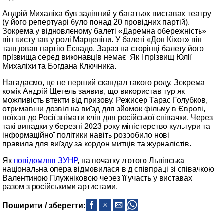
Андрій Михаліха був задіяний у багатьох виставах театру
(у його репертуарі було понад 20 провідних партій).
Зокрема у відновленому балеті «Даремна обережність»
він виступав у ролі Марцеліни. У балеті «Дон Кіхот» він
танцював партію Еспадо. Зараз на сторінці балету його
прізвища серед виконавців немає. Як і прізвищ Юлії
Михаліхи та Богдана Ключника.
Нагадаємо, це не перший скандал такого роду. Зокрема
комік Андрій Щегель заявив, що використав тур як
можливість втекти від призову. Режисер Тарас Голубков,
отримавши дозвіл на виїзд для зйомок фільму в Європі,
поїхав до Росії знімати кліп для російської співачки. Через
такі випадки у березні 2023 року міністерство культури та
інформаційної політики навіть розробило нові
правила для виїзду за кордон митців та журналістів.
Як
повідомляв ЗУНР
, на початку лютого Львівська
національна опера відмовилася від співпраці зі співачкою
Валентиною Плужніковою через її участь у виставах
разом з російськими артистами.
Поширити / зберегти: