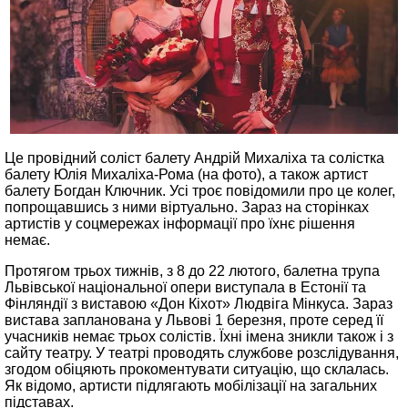
Це провідний соліст балету Андрій Михаліха та солістка
балету Юлія Михаліха-Рома (на фото), а також артист
балету Богдан Ключник. Усі троє повідомили про це колег,
попрощавшись з ними віртуально. Зараз на сторінках
артистів у соцмережах інформації про їхнє рішення
немає.
Протягом трьох тижнів, з 8 до 22 лютого, балетна трупа
Львівської національної опери виступала в Естонії та
Фінляндії з виставою «Дон Кіхот» Людвіга Мінкуса. Зараз
вистава запланована у Львові 1 березня, проте серед її
учасників немає трьох солістів. Їхні імена зникли також і з
сайту театру. У театрі проводять службове розслідування,
згодом обіцяють прокоментувати ситуацію, що склалась.
Як відомо, артисти підлягають мобілізації на загальних
підставах.