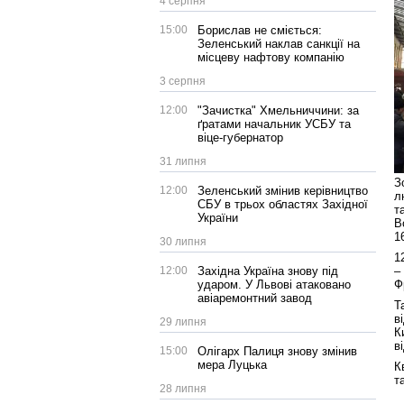
4 серпня
15:00
Борислав не сміється:
Зеленський наклав санкції на
місцеву нафтову компанію
3 серпня
12:00
"Зачистка" Хмельниччини: за
ґратами начальник УСБУ та
віце-губернатор
31 липня
З
12:00
Зеленський змінив керівництво
л
СБУ в трьох областях Західної
т
України
В
1
30 липня
1
12:00
Західна Україна знову під
–
ударом. У Львові атаковано
Ф
авіаремонтний завод
Т
в
29 липня
К
в
15:00
Олігарх Палиця знову змінив
мера Луцька
К
т
28 липня