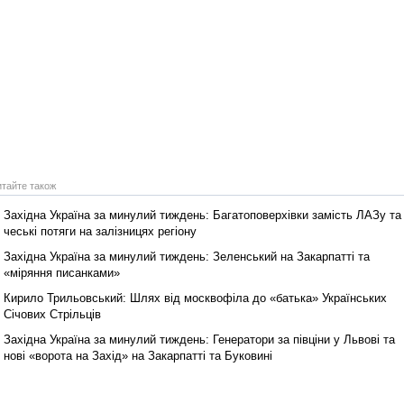
Реконструкція подій 1 листопад
1918 року у Львові
итайте також
Західна Україна за минулий тиждень: Багатоповерхівки замість ЛАЗу та
чеські потяги на залізницях регіону
Західна Україна за минулий тиждень: Зеленський на Закарпатті та
«міряння писанками»
Кирило Трильовський: Шлях від москвофіла до «батька» Українських
Січових Стрільців
Західна Україна за минулий тиждень: Генератори за півціни у Львові та
Спільний інформпростір Західно
нові «ворота на Захід» на Закарпатті та Буковині
України