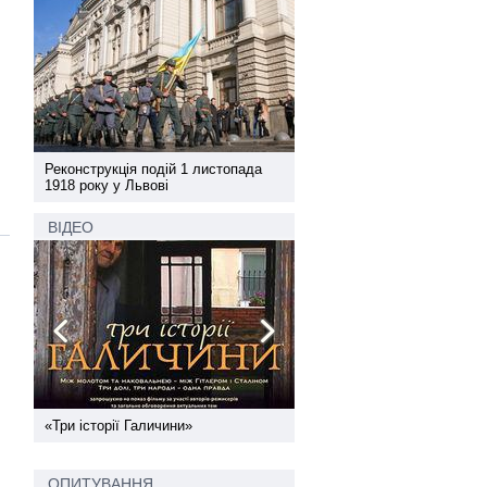
а
Реконструкція подій 1 листопада
Реконструкція подій 1 лис
1918 року у Львові
1918 року у Львові
ВІДЕО
ї
«Три історії Галичини»
Спільний інформпростір За
України
ОПИТУВАННЯ