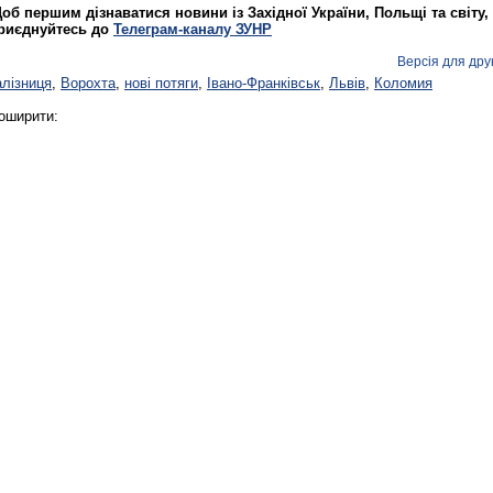
об першим дізнаватися новини із Західної України, Польщі та світу,
риєднуйтесь до
Телеграм-каналу ЗУНР
Версія для дру
алізниця
,
Ворохта
,
нові потяги
,
Івано-Франківськ
,
Львів
,
Коломия
оширити: