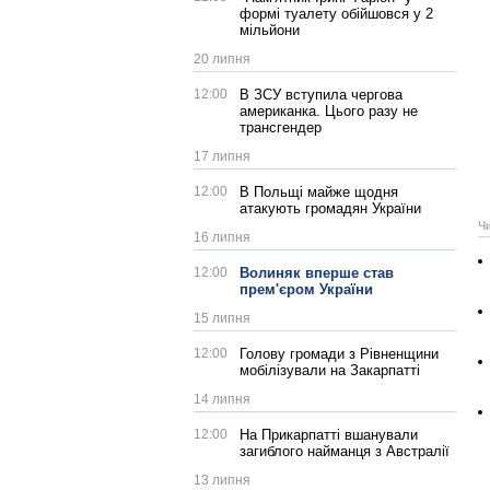
формі туалету обійшовся у 2
мільйони
20 липня
12:00
В ЗСУ вступила чергова
американка. Цього разу не
трансгендер
17 липня
12:00
В Польщі майже щодня
атакують громадян України
Ч
16 липня
12:00
Волиняк вперше став
прем'єром України
15 липня
12:00
Голову громади з Рівненщини
мобілізували на Закарпатті
14 липня
12:00
На Прикарпатті вшанували
загиблого найманця з Австралії
13 липня