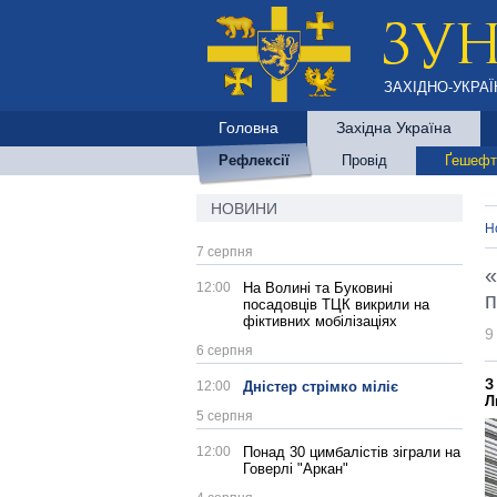
ЗАХІДНО-УКРАЇ
Головна
Західна Україна
Рефлексії
Провід
Ґешефт
НОВИНИ
Н
7 серпня
«
12:00
На Волині та Буковині
п
посадовців ТЦК викрили на
фіктивних мобілізаціях
9
6 серпня
З
12:00
Дністер стрімко міліє
Л
5 серпня
12:00
Понад 30 цимбалістів зіграли на
Говерлі "Аркан"