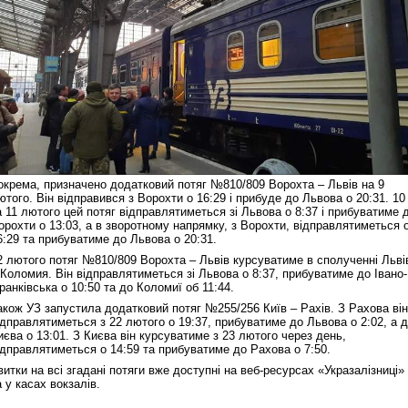
окрема, призначено додатковий потяг №810/809 Ворохта – Львів на 9
ютого. Він відправився з Ворохти о 16:29 і прибуде до Львова о 20:31. 10
а 11 лютого цей потяг відправлятиметься зі Львова о 8:37 і прибуватиме 
орохти о 13:03, а в зворотному напрямку, з Ворохти, відправлятиметься 
6:29 та прибуватиме до Львова о 20:31.
2 лютого потяг №810/809 Ворохта – Львів курсуватиме в сполученні Льві
 Коломия. Він відправлятиметься зі Львова о 8:37, прибуватиме до Івано-
ранківська о 10:50 та до Коломиї об 11:44.
акож УЗ запустила додатковий потяг №255/256 Київ – Рахів. З Рахова він
ідправлятиметься з 22 лютого о 19:37, прибуватиме до Львова о 2:02, а 
иєва о 13:01. З Києва він курсуватиме з 23 лютого через день,
ідправлятиметься о 14:59 та прибуватиме до Рахова о 7:50.
витки на всі згадані потяги вже доступні на веб-ресурсах «Укразалізниці»
а у касах вокзалів.