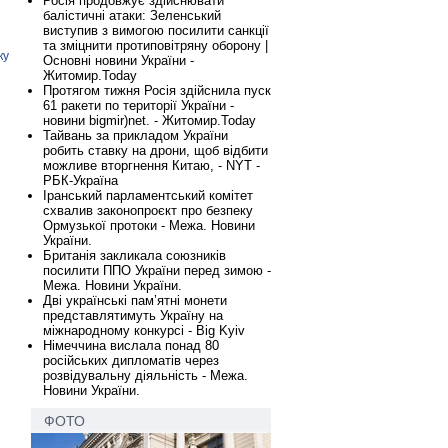
Росія продовжує здійснювати
балістичні атаки: Зеленський
виступив з вимогою посилити санкції
та зміцнити протиповітряну оборону |
ку
Основні новини України -
Житомир.Today
Протягом тижня Росія здійснила пуск
61 ракети по території України -
новини bigmir)net. - Житомир.Today
Тайвань за прикладом України
робить ставку на дрони, щоб відбити
можливе вторгнення Китаю, - NYT -
РБК-Україна
Іранський парламентський комітет
схвалив законопроєкт про безпеку
Ормузької протоки - Межа. Новини
України.
Британія закликала союзників
посилити ППО України перед зимою -
Межа. Новини України.
Дві українські пам’ятні монети
представлятимуть Україну на
міжнародному конкурсі - Big Kyiv
Німеччина вислала понад 80
російських дипломатів через
розвідувальну діяльність - Межа.
Новини України.
ФОТО