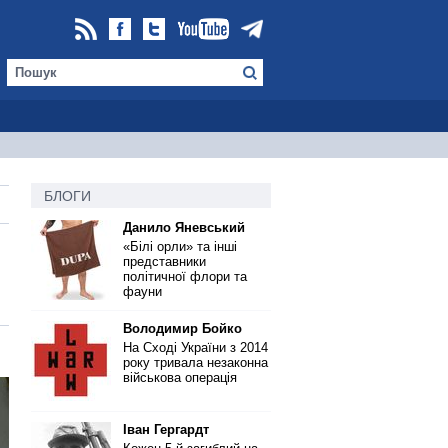
БЛОГИ
Данило Яневський
«Білі орли» та інші
представники
політичної флори та
фауни
Володимир Бойко
На Сході України з 2014
року тривала незаконна
військова операція
Іван Гергардт