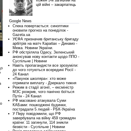
Кожен 5-й загиблий на
цій війні – закарпатець
Google News
Спека повертається: синоптики
оновили прогноз на понеділок -
Gazeta.ua
УЄФА призначив британську бригаду
арбітрів на матч Карабах – Динамо -
Межа. Новини України.
РФ обстріляла Одесу, Зеленський
анонсував нову контакти щодо ППО -
Суспільне | Новини
Навіть пропагандисти все зрозуміли:
до
до чого готуються всередині Росії -
о
24 Канал
«Пакунок школяра»: хто може
отримати виплату - Дзеркало тижня
в
Режим в стадії агонії, – ексміністр
МЗС розкрив, чого панічно боїться
Путін - 24 Канал
РФ масовано атакувала Суми
до
КАБами: пошкоджені будинки,
пострадали 5 людей - РБК-Україна
У Перу повідомили, що РФ
завербувала на війну 459 громадян
країни: 11 загинули, 114 зникли
безвісти - Суспільне | Новини