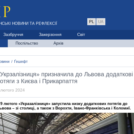
PL
UA
НСЬКІ НОВИНИ ТА РЕФЛЕКСІЇ
Зазбруччя
Закерзоння
Світ
Поспільство
Архів
овини
/
Ґешефт
Укрзалізниця» призначила до Львова додаткові
отяги з Києва і Прикарпаття
 лютого 2024
 9 лютого «Укразалізниця» запустила низку додаткових потягів до
ьвова – зі столиці, а також з Ворохти, Івано-Франківська і Коломиї.