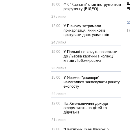
Щ
18:00
ФК "Карпати" став інструментом
п
рекрутингу (ВІДЕО)
27 липня
з
12:00
У Рівному затримали
прикарпатця, який хотів
П
врятувати двох ухилянтів
24 липня
15:00
У Польщі не хочуть повертати
до Львова картини з колекції
князів Любомирських
23 липня
15:00
У Яремче "джипери"
намагалися заблокувати роботу
екопосту
22 липня
12:00
На Хмельниччині доходи
оформляють на дітей та
дідуганів
21 липня
12:00
"Пам'ятник Ірині Фаріон" у