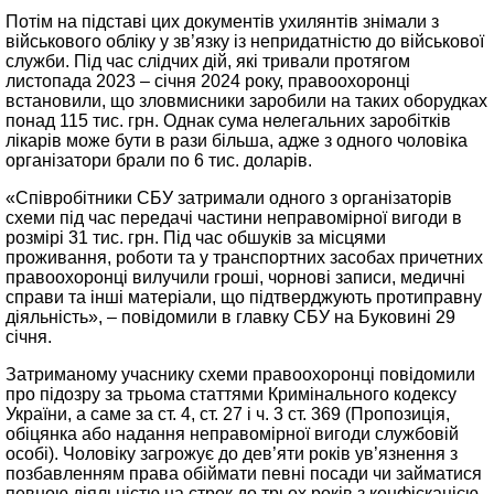
Потім на підставі цих документів ухилянтів знімали з
військового обліку у зв’язку із непридатністю до військової
служби. Під час слідчих дій, які тривали протягом
листопада 2023 – січня 2024 року, правоохоронці
встановили, що зловмисники заробили на таких оборудках
понад 115 тис. грн. Однак сума нелегальних заробітків
лікарів може бути в рази більша, адже з одного чоловіка
організатори брали по 6 тис. доларів.
«Співробітники СБУ затримали одного з організаторів
схеми під час передачі частини неправомірної вигоди в
розмірі 31 тис. грн. Під час обшуків за місцями
проживання, роботи та у транспортних засобах причетних
правоохоронці вилучили гроші, чорнові записи, медичні
справи та інші матеріали, що підтверджують протиправну
діяльність», – повідомили в главку СБУ на Буковині 29
січня.
Затриманому учаснику схеми правоохоронці повідомили
про підозру за трьома статтями Кримінального кодексу
України, а саме за ст. 4, ст. 27 і ч. 3 ст. 369 (Пропозиція,
обіцянка або надання неправомірної вигоди службовій
особі). Чоловіку загрожує до дев’яти років ув’язнення з
позбавленням права обіймати певні посади чи займатися
певною діяльністю на строк до трьох років з конфіскацією