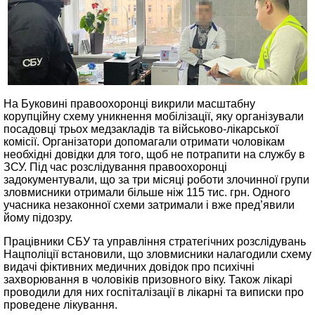
На Буковині правоохоронці викрили масштабну
корупційну схему уникнення мобілізації, яку організували
посадовці трьох медзакладів та військово-лікарської
комісії. Організатори допомагали отримати чоловікам
необхідні довідки для того, щоб не потрапити на службу в
ЗСУ. Під час розслідування правоохоронці
задокументували, що за три місяці роботи злочинної групи
зловмисники отримали більше ніж 115 тис. грн. Одного
учасника незаконної схеми затримали і вже пред’явили
йому підозру.
Працівники СБУ та управління стратегічних розслідувань
Нацполіції встановили, що зловмисники налагодили схему
видачі фіктивних медичних довідок про психічні
захворювання в чоловіків призовного віку. Також лікарі
проводили для них госпіталізації в лікарні та виписки про
проведене лікування.