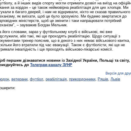
утболу, а й інших видів спорту могли отримати дозвіл на виїзд на офіційн
мання за кордон – це також неймовірна реабілітація для цих хлопців. Ми
тукали в багато дверей, і нам не відкривали, ніхто не сказав правильного
еханізму, як виїхати, щоб це було зрозуміло. Ми будемо звертатися до
ідповідних міністерств, щоб це змінити і таки напрацювати потрібний
еханізм", – зауважив Богдан Мельник.
а його словами, зараз у футбольному клубі є військові, які вже
ідслужили, або такі, які ще проходять реабілітацію. Щодо ситуації з
окументами тренер пояснив, що в декого з них немає військового квитка,
скільки його втратили під час евакуації. Також є футболісти, які ще не
тримали інвалідність і ще проходять військово-лікарські комісії.
об першим дізнаватися новини із Західної України, Польщі та світу,
риєднуйтесь до
Телеграм-каналу ЗУНР
Версія для дру
ордон
,
ветерани
,
футбол
,
реабілітація
,
прикордонники
,
Ряшів
,
Львів
оширити: