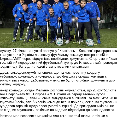
 суботу, 27 січня, на пункті пропуску "Краківець – Корчова" прикордонник
е випустили з України львівську футбольну команду ветеранів війни
Покрова АМП" через відсутність необхідних документів. Спортсмени їхал
а офіційний передсезонний футбольний турнір до Ряшева, який проводит
соціація футболу для людей з ампутованими кінцівками.
 Держприкордонслужбі пояснили, що під час перетину кордону
утбольною командою з’ясувалось, що більшість складу команди є
инними військовослужбовцями, у яких не було потрібних документів для
еретину кордону.
ренер команди Богдан Мельник розповів журналістам, що 20 футболістів 
ленів персоналу ФК "Покрова АМП" їхали на передсезонний кубок
емпіонату Польщі, який 28 січня відбудеться в Ряшеві. За межі України н
ипустили 9 осіб, але 8 членів команди все ж поїхали, оскільки футбольн
луб давав гарантії щодо своєї участі в турнірі. До прикордонників він не
ає жодних зауважень, оскільки вони діяли відповідно до законодавства.
Держава має розробити механізм для того, що такі люди не тільки з