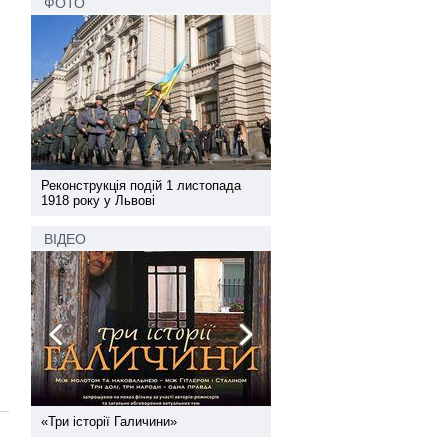
ФОТО
а
Реконструкція подій 1 листопада
Реконструкція подій 1 лис
1918 року у Львові
1918 року у Львові
ВІДЕО
ї
«Три історії Галичини»
Спільний інформпростір За
України