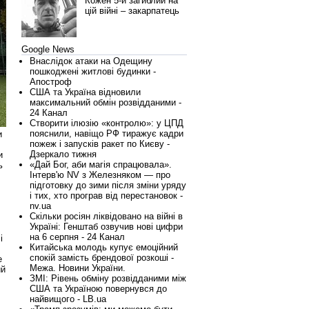
Кожен 5-й загиблий на
цій війні – закарпатець
Google News
Внаслідок атаки на Одещину
пошкоджені житлові будинки -
Апостроф
США та Україна відновили
максимальний обмін розвідданими -
24 Канал
Створити ілюзію «контролю»: у ЦПД
пояснили, навіщо РФ тиражує кадри
и
пожеж і запусків ракет по Києву -
Дзеркало тижня
и
«Дай Бог, аби магія спрацювала».
ь
Інтерв'ю NV з Железняком — про
підготовку до зими після зміни уряду
і тих, хто програв від перестановок -
nv.ua
Скільки росіян ліквідовано на війні в
Україні: Генштаб озвучив нові цифри
на 6 серпня - 24 Канал
і
Китайська молодь купує емоційний
спокій замість брендової розкоші -
е
Межа. Новини України.
ий
ЗМІ: Рівень обміну розвідданими між
США та Україною повернувся до
найвищого - LB.ua