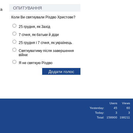
ОПИТУВАННЯ
та
Коли Ви святкували Різдво Христове?
25 грудня, як Захід
7 січня, як батьки й діди
25 грудня і 7 січня, як українець
Святкуватиму після завершення
війни
Я не святкую Різдво
Users
Views
Yesterday:
45
60
Today:
3
3
Total:
158900
198211