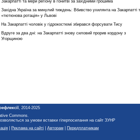
Закарпатті та мери регіону в гонитві за західними грошима
Західна Україна за минулий тиждень: Вбивство ухилянта на Закарпатті 
«тютюнова ротація» у Львові
На Закарпатті чоловік у гідрокостюмі збирався форсувати Тису
Вдруге за два дні: на Закарпатті знову силовий прорив кордону з
Угорщиною
рефлексії
, 2014-2025
eative Commons.
озволяється за умови вставки гіперпосилання на сайт ЗУНР
ація
|
Реклама на сайті
|
Авторам
|
Передплатникам