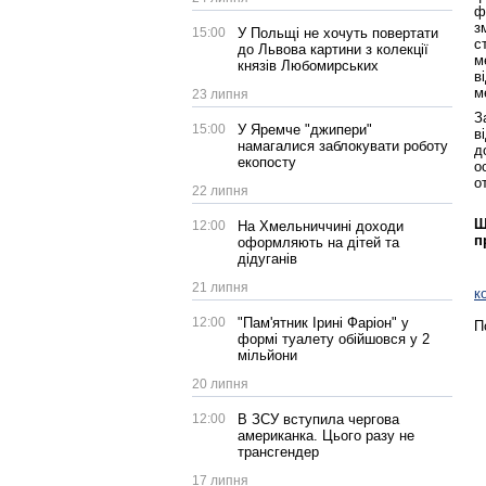
ф
з
15:00
У Польщі не хочуть повертати
с
до Львова картини з колекції
м
князів Любомирських
в
м
23 липня
З
15:00
У Яремче "джипери"
в
намагалися заблокувати роботу
д
екопосту
о
о
22 липня
Щ
12:00
На Хмельниччині доходи
п
оформляють на дітей та
дідуганів
21 липня
к
12:00
"Пам'ятник Ірині Фаріон" у
П
формі туалету обійшовся у 2
мільйони
20 липня
12:00
В ЗСУ вступила чергова
американка. Цього разу не
трансгендер
17 липня