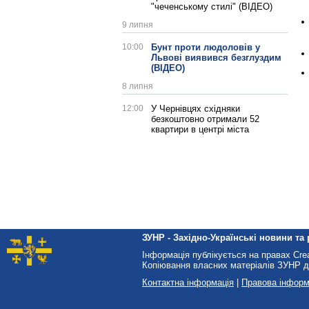
"чеченському стилі" (ВІДЕО)
9 липня
10:00
Бунт проти людоловів у
Львові виявився безглуздим
(ВІДЕО)
8 липня
12:00
У Чернівцях східняки
безкоштовно отримали 52
квартири в центрі міста
ЗУНР - Західно-Українські новини та 
Інформація публікується на правах Cr
Копіювання власних матеріалів ЗУНР д
Контактна інформація
|
Правова інформ