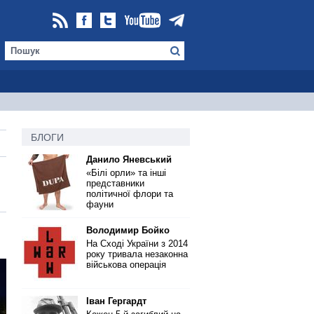
БЛОГИ
Данило Яневський
«Білі орли» та інші
представники
політичної флори та
фауни
Володимир Бойко
На Сході України з 2014
року тривала незаконна
військова операція
Іван Гергардт