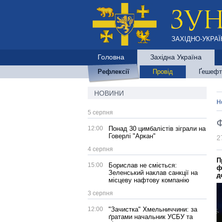
ЗАХІДНО-УКРАЇ
Головна
Західна Україна
Рефлексії
Провід
Ґешефт
НОВИНИ
Н
5 серпня
Ф
12:00
Понад 30 цимбалістів зіграли на
Говерлі "Аркан"
2
4 серпня
П
15:00
Борислав не сміється:
ф
Зеленський наклав санкції на
д
місцеву нафтову компанію
3 серпня
12:00
"Зачистка" Хмельниччини: за
ґратами начальник УСБУ та