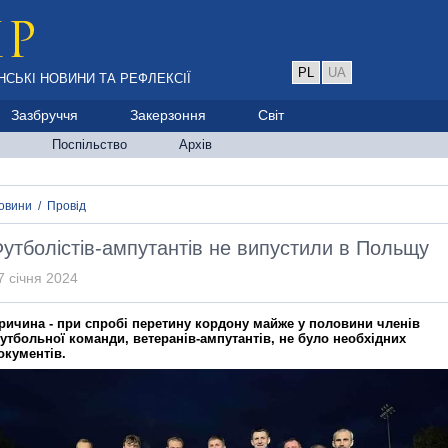
PL
UA
НСЬКІ НОВИНИ ТА РЕФЛЕКСІЇ
Зазбруччя
Закерзоння
Світ
Поспільство
Архів
овини
/
Провід
утболістів-ампутантів не випустили в Польщу
7 січня 2024
ричина - при спробі перетину кордону майже у половини членів
утбольної команди, ветеранів-ампутантів, не було необхідних
окументів.