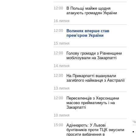
12:00
В Польщі майже щодня
атакують громадян України
16 липня
12:00
Волиняк вперше став
прем'єром України
15 липня
12:00
Голову громади з Рівненщини
мобілізували на Закарпатті
14 липня
12:00
На Прикарпатті вшанували
загиблого найманця з Австралії
13 липня
12:00
Переселенців з Херсонщини
масово прийматимуть і на
Закарпатті
10 липня
Ч
15:00
Адіннаротъ: У Львові
бунтівників проти ТЦК змусили
просити вибачення в