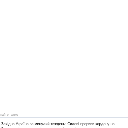
Реконструкція подій 1 листопад
1918 року у Львові
итайте також
Спільний інформпростір Західно
Західна Україна за минулий тиждень: Силові прориви кордону на
України