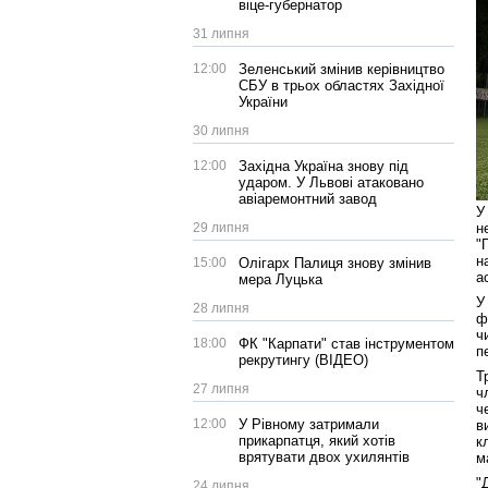
віце-губернатор
31 липня
12:00
Зеленський змінив керівництво
СБУ в трьох областях Західної
України
30 липня
12:00
Західна Україна знову під
ударом. У Львові атаковано
авіаремонтний завод
У
29 липня
н
"
н
15:00
Олігарх Палиця знову змінив
а
мера Луцька
У
28 липня
ф
ч
18:00
ФК "Карпати" став інструментом
п
рекрутингу (ВІДЕО)
Т
27 липня
ч
ч
12:00
У Рівному затримали
в
прикарпатця, який хотів
к
врятувати двох ухилянтів
м
"
24 липня