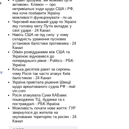
«Трамп зрозумів: ми можемо бути
і
активом». Клімкін — про
нетривіальні ходи щодо США і РФ,
яка хоче позбавити Україну
можливості функціонувати - nv.ua
Черговий масований удар по Україні:
яку головну мету Путін вкладає у
свої удари - 24 Канал
Навіть США не під силу: у чому
складність ураження пускових
установок балістики противника - 24
Канал
Обмін розвідданими між США та
Україною відновився до
попереднього рівня - Politico - РБК-
Україна
Кілька десятків ракет за серпень:
ку
чому Росія так часто атакує Київ
балістикою - 24 Канал
Україна привітала рішення Швеції
щодо арештованого судна РФ - real-
vin.com
Росія атакувала Суми КАБами:
пошкоджено ТЦ, будинки та є
постраждалі - РБК-Україна
Можливість почати нове життя: ГУР
звернулося до жителів на
окупованих територіях та росіян - 24
Канал