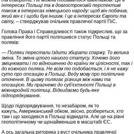
інтересах Польщі та в довгостроковій перспективі
також в інтересах німецького народу: щоб він побачив,
який він є і щоби був іншим. І це в інтересах Європи та
світу,
– стверджував очільник правлячої партії ПіС.
Голова Права і Справедливості також підкреслив, що за
правління його партії поліпшився статус Польщі та
поляків:
— Поляки перестали їздити збирати спаржу. То велика
зміна. То зміна цілого нашого статусу. Хочемо його
зміцнювати і по відношенню до країни як цілісності, так і
до кожного поляка. Не всім то подобається, і я не кажу
суто про опозицію в Польщі. Веду мову про політичне
оточення. В цьому полягає різниця між нами та
опозицією. Ми прагнемо до суб'єктності Польщі в
міжнародній політиці. Відкидаємо будь-яке
підпорядкування.
Щодо підпорядкування, то незабаром, як то
кажуть, Американський обком, звісно, розбереться, хто
там і що заходився в Польщі відкидати. Але це на рівні
геополітичному чи щонайменьше в масштабі ЄС.
А ось загальна риторика з вуст очільника правлячої