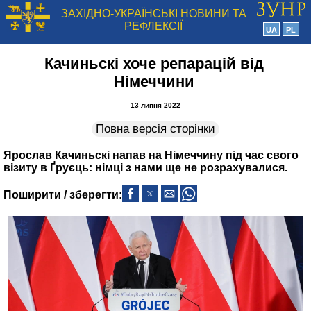
ЗАХІДНО-УКРАЇНСЬКІ НОВИНИ ТА
РЕФЛЕКСІЇ
UA
PL
Качиньскі хоче репарацій від
Німеччини
13 липня 2022
Повна версія сторінки
Ярослав Качиньскі напав на Німеччину під час свого
візиту в Ґруєць: німці з нами ще не розрахувалися.
Поширити / зберегти: