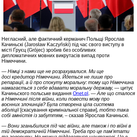
Негласний, але фактичний керманич Польщі Ярослав
Качиньскі (Jarosław Kaczyński) під час свого виступу в
місті Ґруєц (Grójec) зробив без особливих
дипломатичних мовних викрутасів випад проти
Німеччини.
— Німці з нами ще не розрахувалися. Ми ще
досі кредитор Німеччини. Йдеться не лише про
репарації, а й про спокуту моральну: тому що Німеччина
намагається з себе вдавати моральну державу,
— цитує
Качиньского польське видання
Onet.pl
.
— Але що сталося
в Німеччині після війни, коли повести мову про
воєнних злочинців? Була створена ціла система
аболіції
[скасування кримінальної справи]
, тобто така
собі амністія із забуттям,
– сказав Ярослав Качиньскі.
— Вони зганьбилися під час війни, але також і по війні в
тій демократичній Німеччині. Треба про це пам'ятати
та говорити. Не можна піддаватися шантажові. Це в