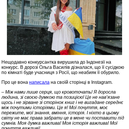
Нещодавно конкурсантка вирушила до Індонезії на
конкурс. В дорозі Ольга Василів дізналася, що її сусідкою
по кімнаті буде учасниця з Росії, що неабияк її обурило.
Про це вона
написала
на своїй сторінці в Instagram.
– Між нами лише серця, що кровоточать! Я доросла
людина, зі своєю думкою та позицією! Це не нав’язане
щось і не зірване зі сторінок книг і не вигадане середнє
між почутими історіями. Це я! Мої почуття, моє
пережите, мої знання, вміння, історія. І ніхто в цьому
світу не має права забрати це в мене чи поставити під
сумнів. Моя думка важлива! Моя історія важлива! Мої
почуття важливі!