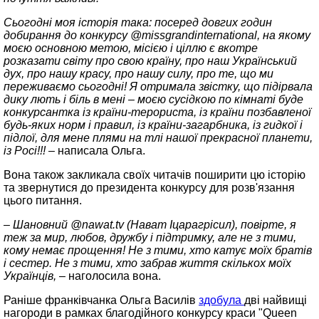
Сьогодні моя історія така: посеред довгих годин
добирання до конкурсу @missgrandinternational, на якому
моєю основною метою, місією і ціллю є вкотре
розказати світу про свою країну, про наш Український
дух, про нашу красу, про нашу силу, про те, що ми
переживаємо сьогодні! Я отримала звістку, що підірвала
дику лють і біль в мені – моєю сусідкою по кімнаті буде
конкурсантка із країни-терориста, із країни позбавленої
будь-яких норм і правил, із країни-загарбника, із гидкої і
підлої, для мене плями на тлі нашої прекрасної планети,
із Рoci!!! –
написала Ольга.
Вона також закликала своїх читачів поширити цю історію
та звернутися до президента конкурсу для розв'язання
цього питання.
– Шановний @nawat.tv (Нават Іцарагрісил), повірте, я
теж за мир, любов, дружбу і підтримку, але не з тими,
кому немає прощення! Не з тими, хто катує моїх братів
і сестер. Не з тими, хто забрав життя скількох моїх
Українців, –
наголосила вона.
Раніше франківчанка Ольга Василів
здобула
дві найвищі
нагороди в рамках благодійного конкурсу краси "Queen