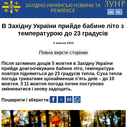
ЗАХІДНО-УКРАЇНСЬКІ НОВИНИ ТА
РЕФЛЕКСІЇ
UA
PL
В Західну України прийде бабине літо з
температурою до 23 градусів
4 жовтня 2022
Повна версія сторінки
Після затяжних дощів 5 жовтня в Західну України
прийде довгоочікуване бабине літо, температура
повітря підніметься до 23 градусів тепла. Суха тепла
погода триватиме щонайменше п’ять днів – до 10
жовтня. З 11 жовтня погода почне поступово
змінюватися і знову задощить.
Поширити / зберегти: