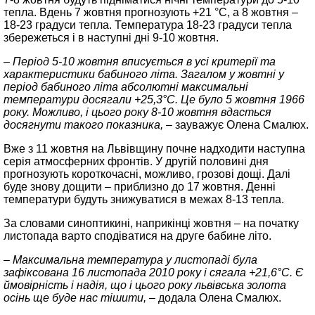
тепла. Вдень 7 жовтня прогнозують +21 °C, а 8 жовтня –
18-23 градуси тепла. Температура 18-23 градуси тепла
збережеться і в наступні дні 9-10 жовтня.
– Період 5-10 жовтня вписується в усі критерії та
характеристики бабиного літа. Загалом у жовтні у
період бабиного літа абсолютні максимальні
температури досягали +25,3°C. Це було 5 жовтня 1966
року. Можливо, і цього року 8-10 жовтня вдасться
досягнути такого показника, –
зауважує Олена Смалюх.
Вже з 11 жовтня на Львівщину почне надходити наступна
серія атмосферних фронтів. У другій половині дня
прогнозують короткочасні, можливо, грозові дощі. Далі
буде знову дощити – приблизно до 17 жовтня. Денні
температури будуть знижуватися в межах 8-13 тепла.
За словами синоптикині, наприкінці жовтня – на початку
листопада варто сподіватися на друге бабине літо.
– Максимальна температура у листопаді була
зафіксована 16 листопада 2010 року і сягала +21,6°C. Є
ймовірність і надія, що і цього року львівська золота
осінь ще буде нас тішити, –
додала Олена Смалюх.