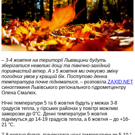
– 3-4 жовтня на території Львівщини будуть
зберігатися невеликі дощі та північно-західний
поривчастий вітер. А з 5 жовтня ми очікуємо зміну
погодних умов у кращий бік. Поступово денна
температура почне підніматися, –
розповіла
ZAXID.NET
синоптикиня Львівського регіонального гідрометцентру
Олена Смалюх.
Нічні температури 5 та 6 жовтня будуть у межах 3-8
градусів тепла, у гірських районах у повітрі можливі
заморозки до 0°C. Денні температури 5 жовтня
піднімуться до 14-19 градусів тепла, а 6 жовтня – до +16-
21 °C.
7-8 жовтня будуть підніматися нічні температури до 5-10 °