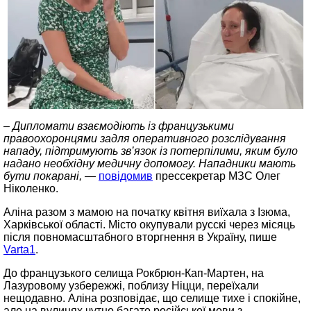
– Дипломати взаємодіють із французькими
правоохоронцями задля оперативного розслідування
нападу, підтримують зв’язок із потерпілими, яким було
надано необхідну медичну допомогу. Нападники мають
бути покарані, —
повідомив
прессекретар МЗС Олег
Ніколенко.
Аліна разом з мамою на початку квітня виїхала з Ізюма,
Харківської області. Місто окупували русскі через місяць
після повномасштабного вторгнення в Україну, пише
Varta1
.
До французького селища Рокбрюн-Кап-Мартен, на
Лазуровому узбережжі, поблизу Ніцци, переїхали
нещодавно. Аліна розповідає, що селище тихе і спокійне,
але на вулицях чутно багато російської мови з