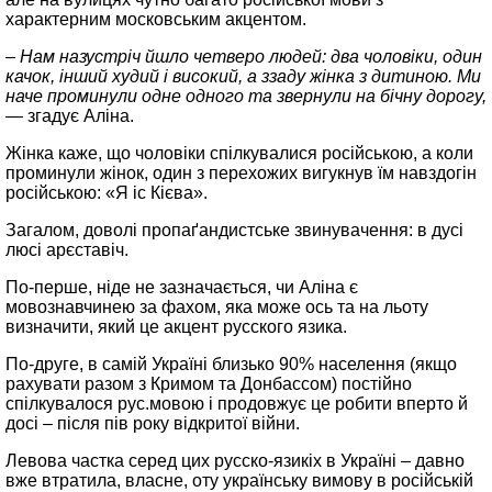
характерним московським акцентом.
– Нам назустріч йшло четверо людей: два чоловіки, один
качок, інший худий і високий, а ззаду жінка з дитиною. Ми
наче проминули одне одного та звернули на бічну дорогу,
—
згадує Аліна.
Жінка каже, що чоловіки спілкувалися російською, а коли
проминули жінок, один з перехожих вигукнув їм навздогін
російською: «Я іс Кієва».
Загалом, доволі пропаґандистське звинувачення: в дусі
люсі арєставіч.
По‑перше, ніде не зазначається, чи Аліна є
мовознавчинею за фахом, яка може ось та на льоту
визначити, який це акцент русского язика.
По‑друге, в самій Україні близько 90% населення (якщо
рахувати разом з Кримом та Донбассом) постійно
спілкувалося рус.мовою і продовжує це робити вперто й
досі – після пів року відкритої війни.
Левова частка серед цих русско‑язикіх в Україні – давно
вже втратила, власне, оту українську вимову в російській