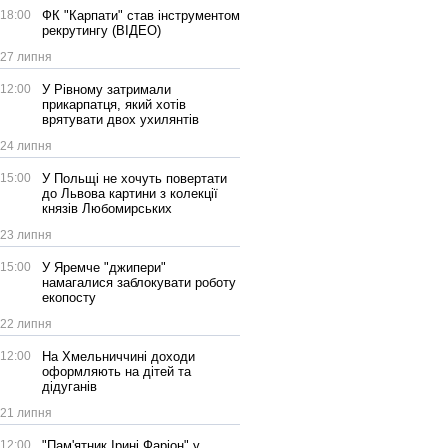
18:00
ФК "Карпати" став інструментом
рекрутингу (ВІДЕО)
27 липня
12:00
У Рівному затримали
прикарпатця, який хотів
врятувати двох ухилянтів
24 липня
15:00
У Польщі не хочуть повертати
до Львова картини з колекції
князів Любомирських
23 липня
15:00
У Яремче "джипери"
намагалися заблокувати роботу
екопосту
22 липня
12:00
На Хмельниччині доходи
оформляють на дітей та
дідуганів
21 липня
12:00
"Пам'ятник Ірині Фаріон" у