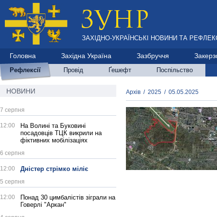
ЗАХІДНО-УКРАЇНСЬКІ НОВИНИ ТА РЕФЛЕКС
Головна
Західна Україна
Зазбруччя
Закерз
Рефлексії
Провід
Ґешефт
Поспільство
НОВИНИ
Архів
/
2025
/
05.05.2025
7 серпня
12:00
На Волині та Буковині
посадовців ТЦК викрили на
фіктивних мобілізаціях
6 серпня
12:00
Дністер стрімко міліє
5 серпня
12:00
Понад 30 цимбалістів зіграли на
Говерлі "Аркан"