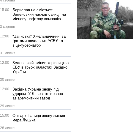
4 серпня
15:00
Борислав не сміється:
Зеленський наклав санкції на
місцеву нафтову компанію
3 серпня
12:00
"Зачистка" Хмельниччини: за
ґратами начальник УСБУ та
віце-губернатор
31 липня
12:00
Зеленський змінив керівництво
СБУ в трьох областях Західної
України
30 липня
12:00
Західна Україна знову під
ударом. У Львові атаковано
авіаремонтний завод
29 липня
15:00
Олігарх Палиця знову змінив
мера Луцька
28 липня