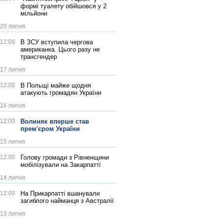
формі туалету обійшовся у 2
мільйони
20 липня
12:00
В ЗСУ вступила чергова
американка. Цього разу не
трансгендер
17 липня
12:00
В Польщі майже щодня
атакують громадян України
16 липня
12:00
Волиняк вперше став
прем'єром України
15 липня
12:00
Голову громади з Рівненщини
мобілізували на Закарпатті
14 липня
12:00
На Прикарпатті вшанували
загиблого найманця з Австралії
13 липня