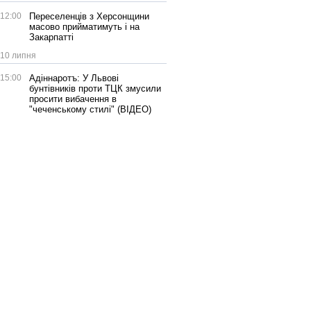
12:00
Переселенців з Херсонщини
масово прийматимуть і на
Закарпатті
10 липня
15:00
Адіннаротъ: У Львові
бунтівників проти ТЦК змусили
просити вибачення в
"чеченському стилі" (ВІДЕО)