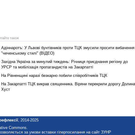
итайте також
Адіннаротъ: У Львові бунтівників проти ТЦК змусили просити вибачення
"чеченському стилі" (ВІДЕО)
Західна Україна за минулий тиждень: Річниця приєднання регіону до
УРСР та мобілізація пропагандистів на Закарпатті
На Рівненщині наразі безкарно побили співробітників ТЦК
На Закарпатті ТЦК викрав священника. Віряни перекрили дорогу Долина
Хуст
рефлексії
, 2014-2025
eative Commons.
озволяється за умови вставки гіперпосилання на сайт ЗУНР