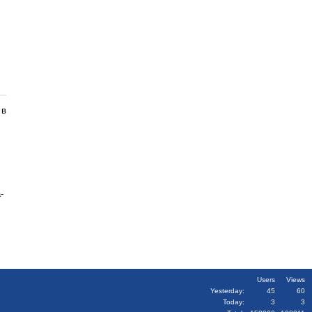
 в
-
Users
Views
Yesterday:
45
60
Today:
3
3