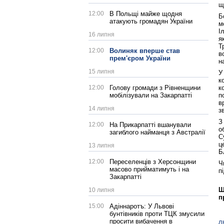
щ
12:00
В Польщі майже щодня
Б
атакують громадян України
м
І
16 липня
я
Т
12:00
Волиняк вперше став
в
прем'єром України
н
15 липня
У
к
12:00
Голову громади з Рівненщини
к
мобілізували на Закарпатті
п
в
14 липня
з
З
12:00
На Прикарпатті вшанували
о
загиблого найманця з Австралії
С
ц
13 липня
Б
12:00
Переселенців з Херсонщини
Ч
масово прийматимуть і на
п
Закарпатті
Щ
10 липня
п
15:00
Адіннаротъ: У Львові
бунтівників проти ТЦК змусили
просити вибачення в
л