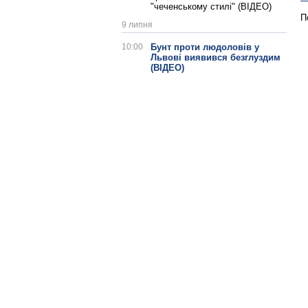
"чеченському стилі" (ВІДЕО)
П
9 липня
10:00
Бунт проти людоловів у
Львові виявився безглуздим
(ВІДЕО)