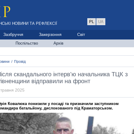
PL
UA
НСЬКІ НОВИНИ ТА РЕФЛЕКСІЇ
Зазбруччя
Закерзоння
Світ
Поспільство
Архів
овини
/
Провід
ісля скандального інтерв'ю начальника ТЦК з
івненщини відправили на фронт
 травня 2025
рія Ковалюка понизили у посаді та призначили заступником
омандира батальйону, дислокованого під Краматорськом.