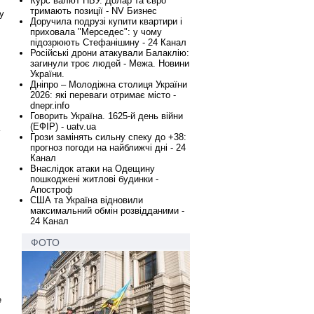
Курс валют НБУ. Долар та євро
тримають позиції - NV Бизнес
у
Доручила подрузі купити квартири і
приховала "Мерседес": у чому
підозрюють Стефанішину - 24 Канал
Російські дрони атакували Балаклію:
загинули троє людей - Межа. Новини
України.
Дніпро – Молодіжна столиця України
2026: які переваги отримає місто -
dnepr.info
Говорить Україна. 1625-й день війни
(ЕФІР) - uatv.ua
Грози замінять сильну спеку до +38:
прогноз погоди на найближчі дні - 24
Канал
Внаслідок атаки на Одещину
пошкоджені житлові будинки -
Апостроф
США та Україна відновили
максимальний обмін розвідданими -
24 Канал
ФОТО
е