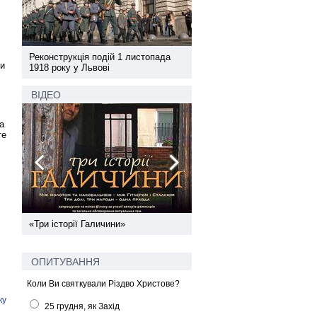
а
Реконструкція подій 1 листопада
Реконструкція подій 1 лис
ти
1918 року у Львові
1918 року у Львові
ВІДЕО
а
те
ї
«Три історії Галичини»
Спільний інформпростір За
України
ОПИТУВАННЯ
Коли Ви святкували Різдво Христове?
ку
25 грудня, як Захід