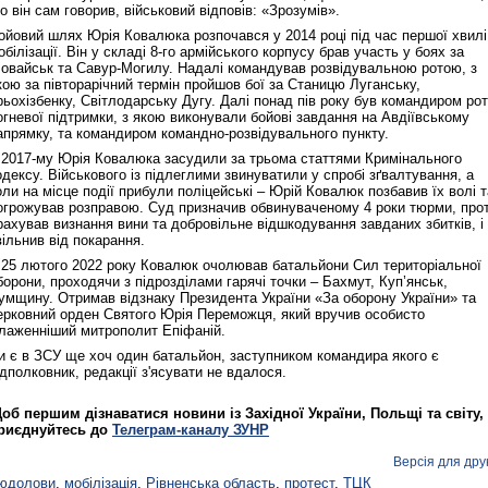
о він сам говорив, військовий відповів: «Зрозумів».
ойовий шлях Юрія Ковалюка розпочався у 2014 році під час першої хвилі
обілізації. Він у складі 8-го армійського корпусу брав участь у боях за
ловайськ та Савур-Могилу. Надалі командував розвідувальною ротою, з
кою за півторарічний термін пройшов бої за Станицю Луганську,
Реконструкція подій 1 листопад
рьохізбенку, Світлодарську Дугу. Далі понад пів року був командиром ро
1918 року у Львові
огневої підтримки, з якою виконували бойові завдання на Авдіївському
апрямку, та командиром командно-розвідувального пункту.
 2017-му Юрія Ковалюка засудили за трьома статтями Кримінального
одексу. Військового із підлеглими звинуватили у спробі зґвалтування, а
оли на місце події прибули поліцейські – Юрій Ковалюк позбавив їх волі т
огрожував розправою. Суд призначив обвинуваченому 4 роки тюрми, про
рахував визнання вини та добровільне відшкодування завданих збитків, і
вільнив від покарання.
 25 лютого 2022 року Ковалюк очолював батальйони Сил територіальної
борони, проходячи з підрозділами гарячі точки – Бахмут, Куп’янськ,
умщину. Отримав відзнаку Президента України «За оборону України» та
ерковний орден Святого Юрія Переможця, який вручив особисто
лаженніший митрополит Епіфаній.
Спільний інформпростір Західно
и є в ЗСУ ще хоч один батальйон, заступником командира якого є
України
ідполковник, редакції з'ясувати не вдалося.
об першим дізнаватися новини із Західної України, Польщі та світу,
риєднуйтесь до
Телеграм-каналу ЗУНР
Версія для дру
юдолови
,
мобілізація
,
Рівненська область
,
протест
,
ТЦК