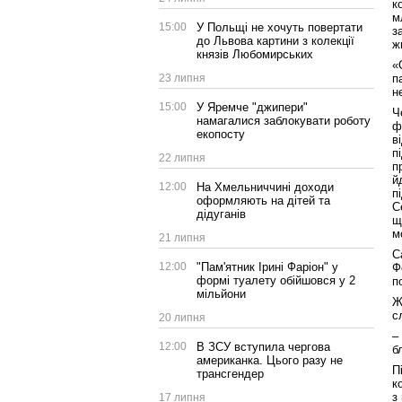
к
м
15:00
У Польщі не хочуть повертати
з
до Львова картини з колекції
ж
князів Любомирських
«
23 липня
п
н
15:00
У Яремче "джипери"
Ч
намагалися заблокувати роботу
ф
екопосту
в
п
22 липня
п
й
12:00
На Хмельниччині доходи
п
оформляють на дітей та
С
дідуганів
щ
м
21 липня
С
12:00
"Пам'ятник Ірині Фаріон" у
Ф
формі туалету обійшовся у 2
п
мільйони
Ж
с
20 липня
–
12:00
В ЗСУ вступила чергова
б
американка. Цього разу не
П
трансгендер
к
з
17 липня