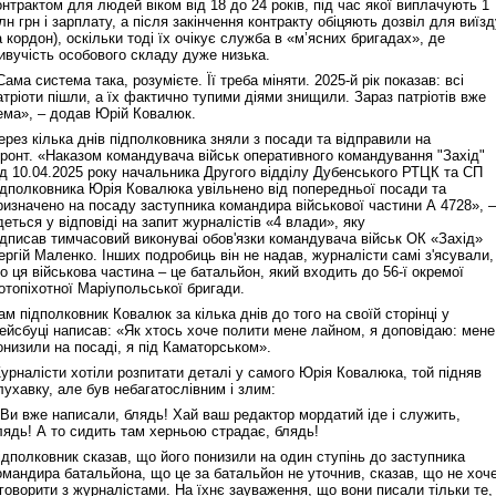
онтрактом для людей віком від 18 до 24 років, під час якої виплачують 1
лн грн і зарплату, а після закінчення контракту обіцяють дозвіл для виїзд
а кордон), оскільки тоді їх очікує служба в «м’ясних бригадах», де
ивучість особового складу дуже низька.
Сама система така, розумієте. Її треба міняти. 2025-й рік показав: всі
атріоти пішли, а їх фактично тупими діями знищили. Зараз патріотів вже
ема», – додав Юрій Ковалюк.
ерез кілька днів підполковника зняли з посади та відправили на
ронт. «Наказом командувача військ оперативного командування "Захід"
ід 10.04.2025 року начальника Другого відділу Дубенського РТЦК та СП
ідполковника Юрія Ковалюка увільнено від попередньої посади та
ризначено на посаду заступника командира військової частини А 4728», –
деться у відповіді на запит журналістів «4 влади», яку
ідписав тимчасовий виконуваі обов'язки командувача військ ОК «Захід»
ергій Маленко. Інших подробиць він не надав, журналісти самі з'ясували,
о ця військова частина – це батальйон, який входить до 56-ї окремої
отопіхотної Маріупольської бригади.
ам підполковник Ковалюк за кілька днів до того на своїй сторінці у
ейсбуці написав: «Як хтось хоче полити мене лайном, я доповідаю: мене
онизили на посаді, я під Каматорськом».
урналісти хотіли розпитати деталі у самого Юрія Ковалюка, той підняв
лухавку, але був небагатослівним і злим:
 Ви вже написали, блядь! Хай ваш редактор мордатий іде і служить,
лядь! А то сидить там херньою страдає, блядь!
ідполковник сказав, що його понизили на один ступінь до заступника
омандира батальйона, що це за батальйон не уточнив, сказав, що не хоч
 говорити з журналістами. На їхнє зауваження, що вони писали тільки те,