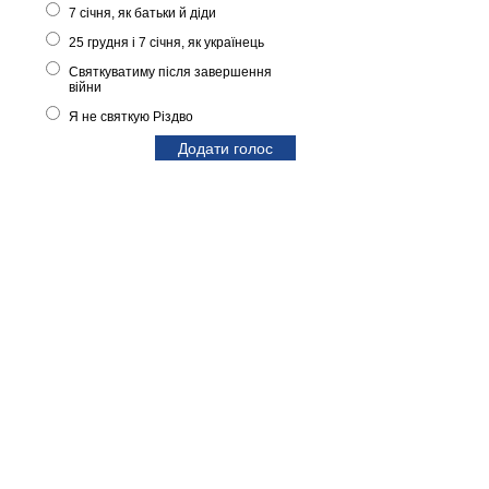
7 січня, як батьки й діди
25 грудня і 7 січня, як українець
Святкуватиму після завершення
війни
Я не святкую Різдво