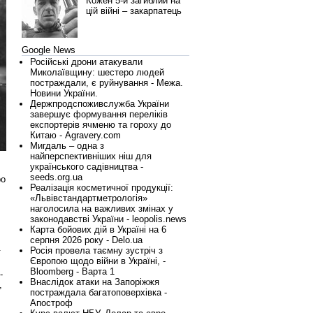
Кожен 5-й загиблий на
цій війні – закарпатець
Google News
Російські дрони атакували
Миколаївщину: шестеро людей
постраждали, є руйнування - Межа.
Новини України.
Держпродспоживслужба України
завершує формування переліків
експортерів ячменю та гороху до
Китаю - Agravery.com
Мигдаль – одна з
найперспективніших ніш для
українського садівництва -
seeds.org.ua
ро
Реалізація косметичної продукції:
«Львівстандартметрологія»
наголосила на важливих змінах у
законодавстві України - leopolis.news
Карта бойових дій в Україні на 6
серпня 2026 року - Delo.ua
.
Росія провела таємну зустріч з
Європою щодо війни в Україні, -
Bloomberg - Варта 1
-
Внаслідок атаки на Запоріжжя
,
постраждала багатоповерхівка -
Апостроф