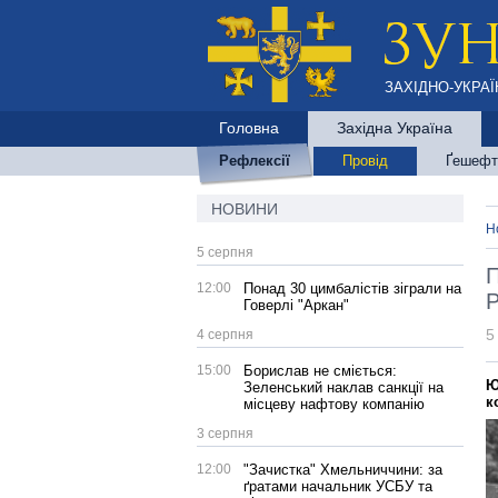
ЗАХІДНО-УКРАЇ
Головна
Західна Україна
Рефлексії
Провід
Ґешефт
НОВИНИ
Н
5 серпня
П
12:00
Понад 30 цимбалістів зіграли на
Р
Говерлі "Аркан"
5
4 серпня
15:00
Борислав не сміється:
Ю
Зеленський наклав санкції на
к
місцеву нафтову компанію
3 серпня
12:00
"Зачистка" Хмельниччини: за
ґратами начальник УСБУ та