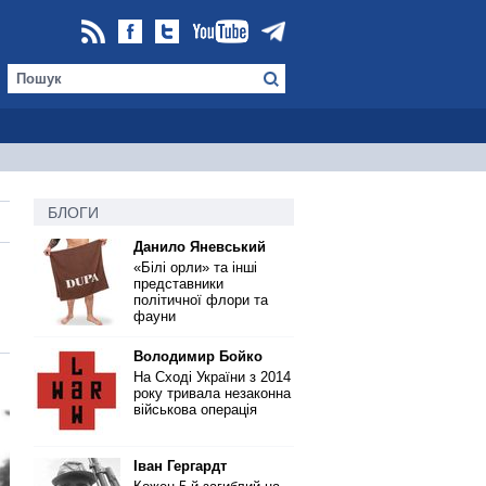
БЛОГИ
Данило Яневський
«Білі орли» та інші
представники
політичної флори та
фауни
Володимир Бойко
На Сході України з 2014
року тривала незаконна
військова операція
Іван Гергардт