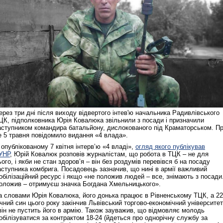
ерез три дні після виходу відвертого інтев'ю начальника Радивлівського
ЦК, підполковника Юрія Ковалюка звільнили з посади і призначили
аступником командира батальйону, дислокованого під Краматорськом. П
е 5 травня повідомило видання «4 влада».
 опублікованому 7 квітня інтервʼю «4 владі»,
огляд якого публікував
УНР
, Юрій Ковалюк розповів журналістам, що робота в ТЦК – не для
ього, і якби не стан здоровʼя – він без роздумів перевівся б на посаду
аcтупника комбрига. Посадовець зазначив, що нині в армії важливий
обілізаційний ресурс і якщо «не положив людей – все, знімають з посади
оложив – отримуєш значка Богдана Хмельницького».
а словами Юрія Ковалюка, його донька працює в Рівненському ТЦК, а 22
ічний син цього року закінчив Львівський торгово-економічний університет
 він не пустить його в армію. Також зауважив, що відмовляє молодь
обілізуватися за контрактом 18-24 (йдеться про однорічну службу за