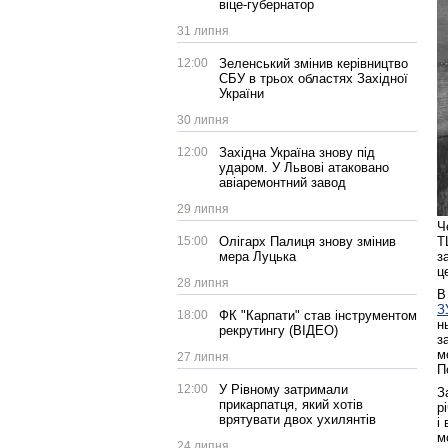
віце-губернатор
31 липня
12:00
Зеленський змінив керівництво
СБУ в трьох областях Західної
України
30 липня
12:00
Західна Україна знову під
ударом. У Львові атаковано
авіаремонтний завод
29 липня
Ч
15:00
Олігарх Палиця знову змінив
Т
мера Луцька
з
ц
28 липня
В
З
18:00
ФК "Карпати" став інструментом
н
рекрутингу (ВІДЕО)
з
м
27 липня
П
12:00
У Рівному затримали
З
прикарпатця, який хотів
р
врятувати двох ухилянтів
і
м
24 липня