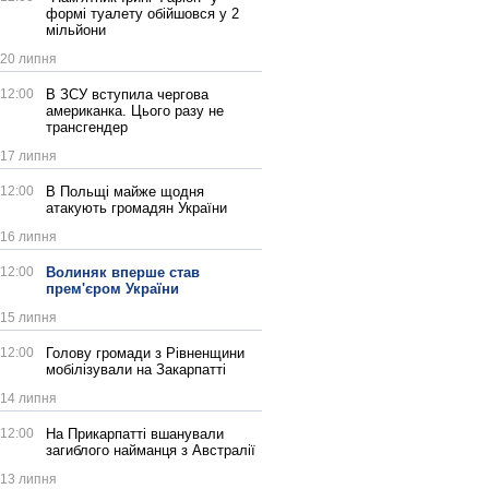
формі туалету обійшовся у 2
мільйони
20 липня
12:00
В ЗСУ вступила чергова
американка. Цього разу не
трансгендер
17 липня
12:00
В Польщі майже щодня
атакують громадян України
16 липня
12:00
Волиняк вперше став
прем'єром України
15 липня
12:00
Голову громади з Рівненщини
мобілізували на Закарпатті
14 липня
12:00
На Прикарпатті вшанували
загиблого найманця з Австралії
13 липня