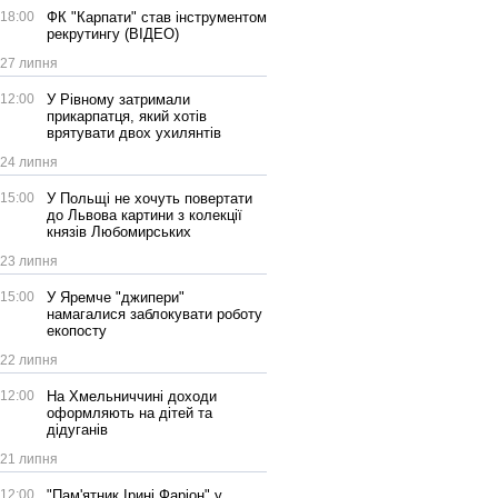
18:00
ФК "Карпати" став інструментом
рекрутингу (ВІДЕО)
27 липня
12:00
У Рівному затримали
прикарпатця, який хотів
врятувати двох ухилянтів
24 липня
15:00
У Польщі не хочуть повертати
до Львова картини з колекції
князів Любомирських
23 липня
15:00
У Яремче "джипери"
намагалися заблокувати роботу
екопосту
22 липня
12:00
На Хмельниччині доходи
оформляють на дітей та
дідуганів
21 липня
12:00
"Пам'ятник Ірині Фаріон" у