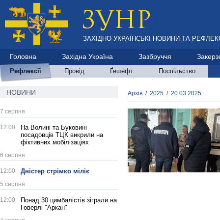
ЗАХІДНО-УКРАЇНСЬКІ НОВИНИ ТА РЕФЛЕКС
Головна
Західна Україна
Зазбруччя
Закерз
Рефлексії
Провід
Ґешефт
Поспільство
НОВИНИ
Архів
/
2025
/
20.03.2025
7 серпня
12:00
На Волині та Буковині
посадовців ТЦК викрили на
фіктивних мобілізаціях
6 серпня
12:00
Дністер стрімко міліє
5 серпня
12:00
Понад 30 цимбалістів зіграли на
Говерлі "Аркан"