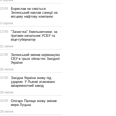
4 серпня
15:00
Борислав не сміється:
Зеленський наклав санкції на
місцеву нафтову компанію
3 серпня
12:00
"Зачистка" Хмельниччини: за
ґратами начальник УСБУ та
віце-губернатор
31 липня
12:00
Зеленський змінив керівництво
СБУ в трьох областях Західної
України
30 липня
12:00
Західна Україна знову під
ударом. У Львові атаковано
авіаремонтний завод
29 липня
15:00
Олігарх Палиця знову змінив
мера Луцька
28 липня