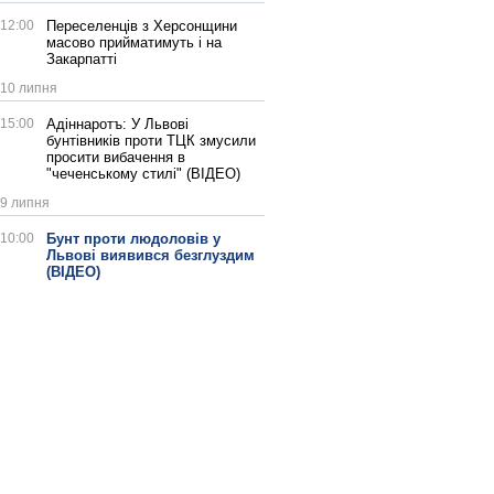
12:00
Переселенців з Херсонщини
масово прийматимуть і на
Закарпатті
10 липня
15:00
Адіннаротъ: У Львові
бунтівників проти ТЦК змусили
просити вибачення в
"чеченському стилі" (ВІДЕО)
9 липня
10:00
Бунт проти людоловів у
Львові виявився безглуздим
(ВІДЕО)