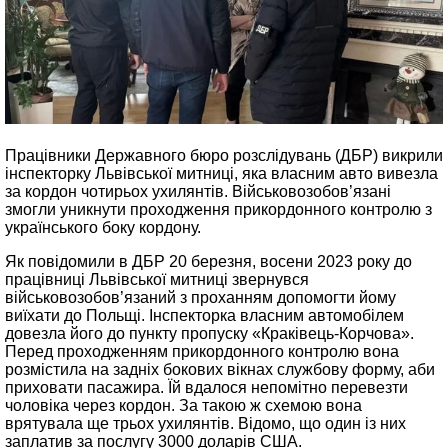
Працівники Державного бюро розслідувань (ДБР) викрили
інспекторку Львівської митниці, яка власним авто вивезла
за кордон чотирьох ухилянтів. Військовозобов’язані
змогли уникнути проходження прикордонного контролю з
українського боку кордону.
Як повідомили в ДБР 20 березня, восени 2023 року до
працівниці Львівської митниці звернувся
військовозобов’язаний з проханням допомогти йому
виїхати до Польщі. Інспекторка власним автомобілем
довезла його до пункту пропуску «Краківець-Корчова».
Перед проходженням прикордонного контролю вона
розмістила на задніх бокових вікнах службову форму, аби
приховати пасажира. Їй вдалося непомітно перевезти
чоловіка через кордон. За такою ж схемою вона
врятувала ще трьох ухилянтів. Відомо, що один із них
заплатив за послугу 3000 доларів США.