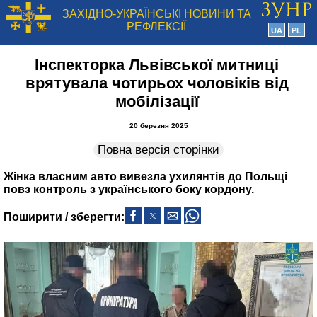
ЗАХІДНО-УКРАЇНСЬКІ НОВИНИ ТА
РЕФЛЕКСІЇ
UA
PL
Інспекторка Львівської митниці
врятувала чотирьох чоловіків від
мобілізації
20 березня 2025
Повна версія сторінки
Жінка власним авто вивезла ухилянтів до Польщі
повз контроль з українського боку кордону.
Поширити / зберегти: