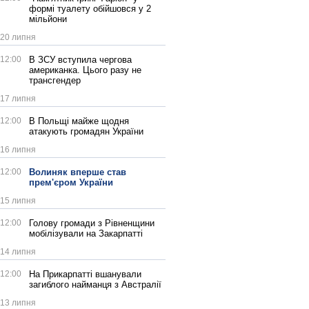
формі туалету обійшовся у 2
мільйони
20 липня
12:00
В ЗСУ вступила чергова
американка. Цього разу не
трансгендер
17 липня
12:00
В Польщі майже щодня
атакують громадян України
16 липня
12:00
Волиняк вперше став
прем'єром України
15 липня
12:00
Голову громади з Рівненщини
мобілізували на Закарпатті
14 липня
12:00
На Прикарпатті вшанували
загиблого найманця з Австралії
13 липня