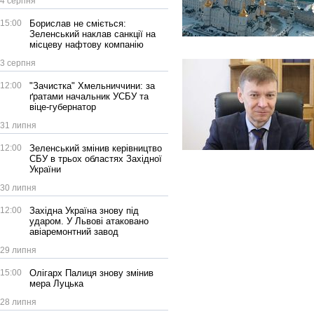
4 серпня
15:00
Борислав не сміється:
Зеленський наклав санкції на
місцеву нафтову компанію
3 серпня
12:00
"Зачистка" Хмельниччини: за
ґратами начальник УСБУ та
віце-губернатор
31 липня
12:00
Зеленський змінив керівництво
СБУ в трьох областях Західної
України
30 липня
12:00
Західна Україна знову під
ударом. У Львові атаковано
авіаремонтний завод
29 липня
15:00
Олігарх Палиця знову змінив
мера Луцька
28 липня