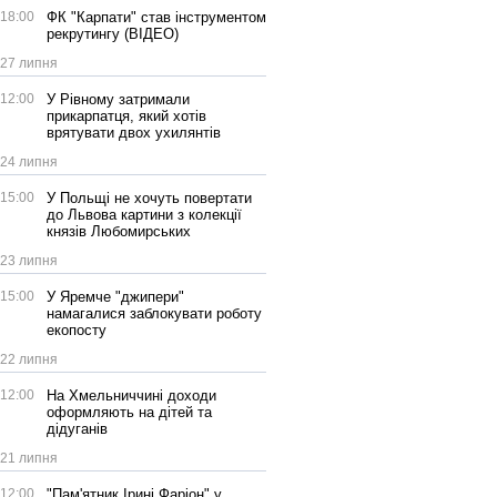
18:00
ФК "Карпати" став інструментом
рекрутингу (ВІДЕО)
27 липня
12:00
У Рівному затримали
прикарпатця, який хотів
врятувати двох ухилянтів
24 липня
15:00
У Польщі не хочуть повертати
до Львова картини з колекції
князів Любомирських
23 липня
15:00
У Яремче "джипери"
намагалися заблокувати роботу
екопосту
22 липня
12:00
На Хмельниччині доходи
оформляють на дітей та
дідуганів
21 липня
12:00
"Пам'ятник Ірині Фаріон" у