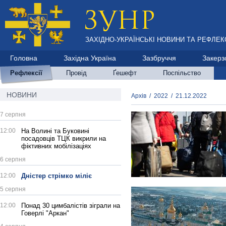
ЗАХІДНО-УКРАЇНСЬКІ НОВИНИ ТА РЕФЛЕКС
Головна
Західна Україна
Зазбруччя
Закерз
Рефлексії
Провід
Ґешефт
Поспільство
НОВИНИ
Архів
/
2022
/
21.12.2022
7 серпня
12:00
На Волині та Буковині
посадовців ТЦК викрили на
фіктивних мобілізаціях
6 серпня
12:00
Дністер стрімко міліє
5 серпня
12:00
Понад 30 цимбалістів зіграли на
Говерлі "Аркан"