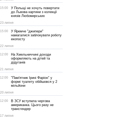
15:00
У Польщі не хочуть повертати
до Львова картини з колекції
князів Любомирських
23 липня
15:00
У Яремче "джипери"
намагалися заблокувати роботу
екопосту
22 липня
12:00
На Хмельниччині доходи
оформляють на дітей та
дідуганів
21 липня
12:00
"Пам'ятник Ірині Фаріон" у
формі туалету обійшовся у 2
мільйони
20 липня
12:00
В ЗСУ вступила чергова
американка. Цього разу не
трансгендер
17 липня