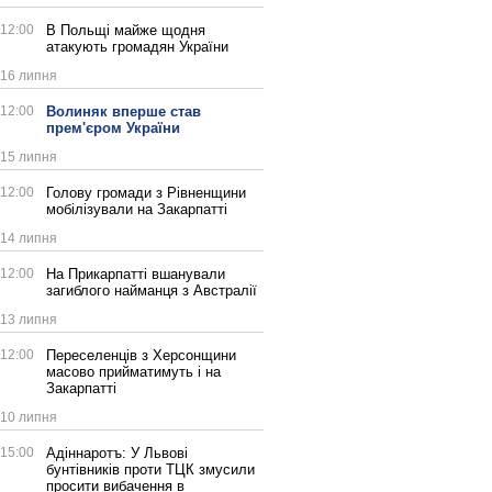
12:00
В Польщі майже щодня
атакують громадян України
16 липня
12:00
Волиняк вперше став
прем'єром України
15 липня
12:00
Голову громади з Рівненщини
мобілізували на Закарпатті
14 липня
12:00
На Прикарпатті вшанували
загиблого найманця з Австралії
13 липня
12:00
Переселенців з Херсонщини
масово прийматимуть і на
Закарпатті
10 липня
15:00
Адіннаротъ: У Львові
бунтівників проти ТЦК змусили
просити вибачення в