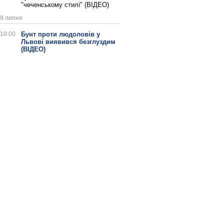
"чеченському стилі" (ВІДЕО)
9 липня
10:00
Бунт проти людоловів у
Львові виявився безглуздим
(ВІДЕО)