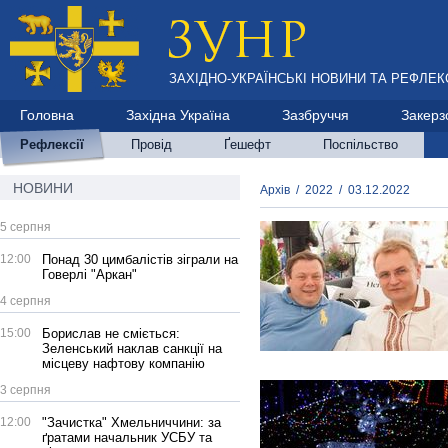
ЗАХІДНО-УКРАЇНСЬКІ НОВИНИ ТА РЕФЛЕКС
Головна
Західна Україна
Зазбруччя
Закерз
Рефлексії
Провід
Ґешефт
Поспільство
НОВИНИ
Архів
/
2022
/
03.12.2022
5 серпня
12:00
Понад 30 цимбалістів зіграли на
Говерлі "Аркан"
4 серпня
15:00
Борислав не сміється:
Зеленський наклав санкції на
місцеву нафтову компанію
3 серпня
12:00
"Зачистка" Хмельниччини: за
ґратами начальник УСБУ та