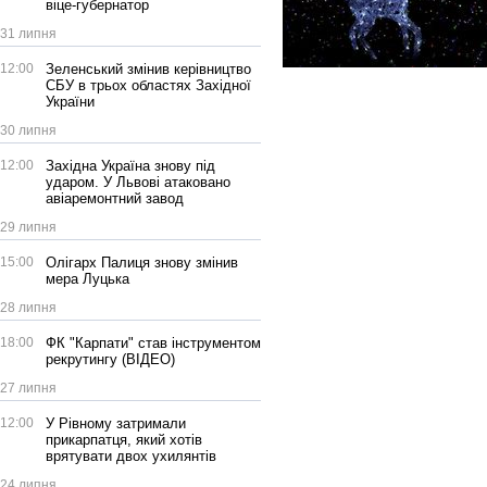
віце-губернатор
31 липня
12:00
Зеленський змінив керівництво
СБУ в трьох областях Західної
України
30 липня
12:00
Західна Україна знову під
ударом. У Львові атаковано
авіаремонтний завод
29 липня
15:00
Олігарх Палиця знову змінив
мера Луцька
28 липня
18:00
ФК "Карпати" став інструментом
рекрутингу (ВІДЕО)
27 липня
12:00
У Рівному затримали
прикарпатця, який хотів
врятувати двох ухилянтів
24 липня