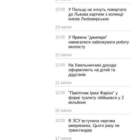
15:00
У Польщі не хочуть повертати
до Львова картини з колекції
князів Любомирських
23 липня
15:00
У Яремче "джипери"
намагалися заблокувати роботу
екопосту
22 липня
12:00
На Хмельниччині доходи
оформляють на дітей та
дідуганів
21 липня
12:00
"Пам'ятник Ірині Фаріон" у
формі туалету обійшовся у 2
мільйони
20 липня
12:00
В ЗСУ вступила чергова
американка. Цього разу не
трансгендер
17 липня