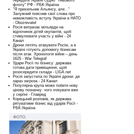
передати Україні судно "тіньового
флоту" РФ - РБК-Україна
"Я прихильник Альянсу, але..."
Залужний пояснив свої слова про
неможливість вступу України в НАТО
- Obozrevatel
Росія витрачає мільярди на
відпочинок дітей окупантів, щоб
стимулювати участь у війні - 24
Канал
Дрони летять атакувати Росію, а в
Україні готують допомогу бізнесам
після атак. Хронологія війни – день
1625 - War Telegraf
Удари Росії по бізнесу: держава
готова дати приміщення, щоб
розосередити склади - LIGA.net
Росія запустила по Україні дрони: де
зараз загроза - 24 Канал
Популярна крупа може побити нову
цінову позначку: чого очікувати вже
у серпні - Главред
Корецький розповів, як держава
рятуватиме бізнес від ударів Росії -
РБК-Україна
ФОТО