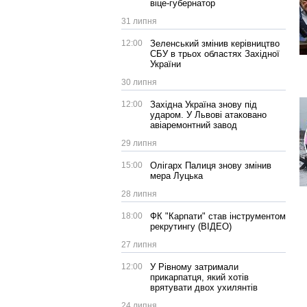
віце-губернатор
31 липня
12:00
Зеленський змінив керівництво
СБУ в трьох областях Західної
України
30 липня
12:00
Західна Україна знову під
ударом. У Львові атаковано
авіаремонтний завод
29 липня
15:00
Олігарх Палиця знову змінив
мера Луцька
28 липня
18:00
ФК "Карпати" став інструментом
рекрутингу (ВІДЕО)
27 липня
12:00
У Рівному затримали
прикарпатця, який хотів
врятувати двох ухилянтів
24 липня