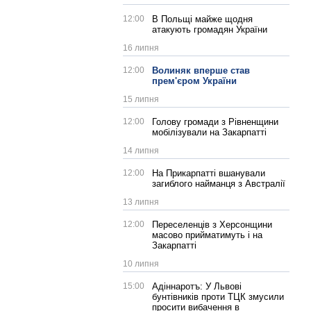
12:00
В Польщі майже щодня
атакують громадян України
16 липня
12:00
Волиняк вперше став
прем'єром України
15 липня
12:00
Голову громади з Рівненщини
мобілізували на Закарпатті
14 липня
12:00
На Прикарпатті вшанували
загиблого найманця з Австралії
13 липня
12:00
Переселенців з Херсонщини
масово прийматимуть і на
Закарпатті
10 липня
15:00
Адіннаротъ: У Львові
бунтівників проти ТЦК змусили
просити вибачення в