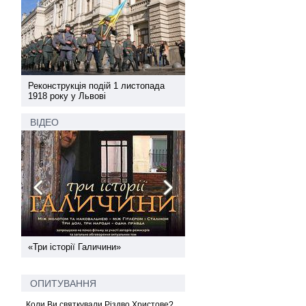
а
Реконструкція подій 1 листопада
Реконструкція подій 1 лис
1918 року у Львові
1918 року у Львові
ВІДЕО
ї
«Три історії Галичини»
Спільний інформпростір За
України
ОПИТУВАННЯ
Коли Ви святкували Різдво Христове?