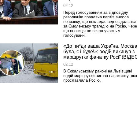
02.12
Перед голосуванням за відповідну
резолюцію правляча партія внесла
поправку, що покладає відповідальніст
за Смоленську трагедію на Росію, чере
що опозиція не взяла участь у
голосуванні.
«До пи*ди ваша Україна, Москв
була, є і буде!»: водій викинув з
маршрутки фанатку Росії (ВІДЕ
02.12
В Сокальському районі на Львівщині
водій маршрутки вигнав пасажирку, яка
прославляла Росію.