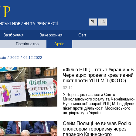
PL
UA
НСЬКІ НОВИНИ ТА РЕФЛЕКСІЇ
Зазбруччя
Закерзоння
Світ
Поспільство
Архів
рхів
/
2022
/
02.12.2022
«Філію РПЦ – геть з України!» В
Чернівцях провели креативний
пікет проти УПЦ МП (ФОТО)
02.12
У Чернівцях навпроти Свято-
Миколаївського храму та Чернівецько-
Буковинської єпархії УПЦ МП відбувся
пікет проти діяльності Московського
патріархату в Україні.
Сейм Польщі не визнав Росію
спонсором тероризму через
параною Качинського