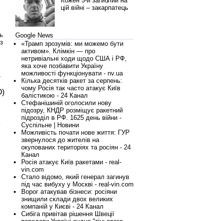
Кожен 5-й загиблий на
цій війні – закарпатець
ь
Google News
з
«Трамп зрозумів: ми можемо бути
активом». Клімкін — про
нетривіальні ходи щодо США і РФ,
яка хоче позбавити Україну
можливості функціонувати - nv.ua
а
Кілька десятків ракет за серпень:
чому Росія так часто атакує Київ
О)
балістикою - 24 Канал
Стефанішиній оголосили нову
підозру, КНДР розміщує ракетний
підрозділ в РФ. 1625 день війни -
Суспільне | Новини
Можливість почати нове життя: ГУР
звернулося до жителів на
окупованих територіях та росіян - 24
Канал
Росія атакує Київ ракетами - real-
vin.com
Стало відомо, який генерал загинув
під час вибуху у Москві - real-vin.com
Ворог атакував бізнеси: росіяни
знищили склади двох великих
компаній у Києві - 24 Канал
Сибіга привітав рішення Швеції