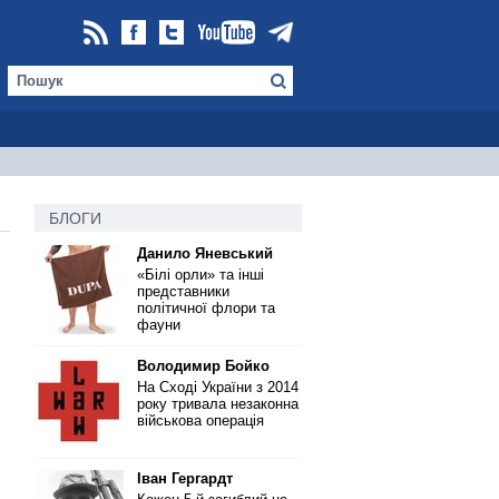
БЛОГИ
Данило Яневський
«Білі орли» та інші
представники
політичної флори та
фауни
Володимир Бойко
На Сході України з 2014
року тривала незаконна
військова операція
Іван Гергардт