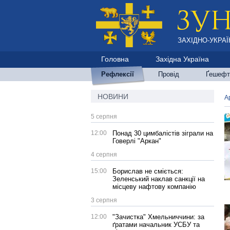
ЗАХІДНО-УКРАЇ
Головна
Західна Україна
Рефлексії
Провід
Ґешефт
НОВИНИ
А
5 серпня
12:00
Понад 30 цимбалістів зіграли на
Говерлі "Аркан"
4 серпня
15:00
Борислав не сміється:
Зеленський наклав санкції на
місцеву нафтову компанію
3 серпня
12:00
"Зачистка" Хмельниччини: за
ґратами начальник УСБУ та