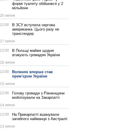
формі туалету обійшовся у 2
мільйони
20 липня
12:00
В ЗСУ вступила чергова
американка. Цього разу не
трансгендер
17 липня
12:00
В Польщі майже щодня
атакують громадян України
16 липня
12:00
Волиняк вперше став
прем'єром України
15 липня
12:00
Голову громади з Рівненщини
мобілізували на Закарпатті
14 липня
12:00
На Прикарпатті вшанували
загиблого найманця з Австралії
13 липня