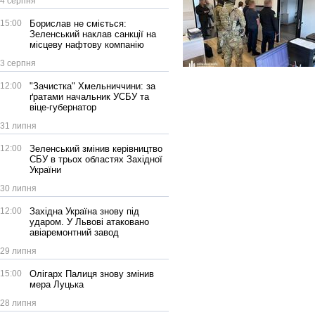
4 серпня
15:00
Борислав не сміється:
Зеленський наклав санкції на
місцеву нафтову компанію
3 серпня
12:00
"Зачистка" Хмельниччини: за
ґратами начальник УСБУ та
віце-губернатор
31 липня
12:00
Зеленський змінив керівництво
СБУ в трьох областях Західної
України
30 липня
12:00
Західна Україна знову під
ударом. У Львові атаковано
авіаремонтний завод
29 липня
15:00
Олігарх Палиця знову змінив
мера Луцька
28 липня