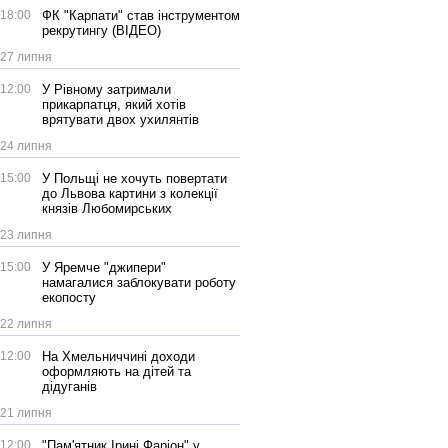
18:00
ФК "Карпати" став інструментом
рекрутингу (ВІДЕО)
27 липня
12:00
У Рівному затримали
прикарпатця, який хотів
врятувати двох ухилянтів
24 липня
15:00
У Польщі не хочуть повертати
до Львова картини з колекції
князів Любомирських
23 липня
15:00
У Яремче "джипери"
намагалися заблокувати роботу
екопосту
22 липня
12:00
На Хмельниччині доходи
оформляють на дітей та
дідуганів
21 липня
12:00
"Пам'ятник Ірині Фаріон" у