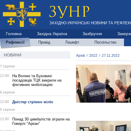
ЗАХІДНО-УКРАЇНСЬКІ НОВИНИ ТА РЕФЛЕКС
Головна
Західна Україна
Зазбруччя
Закерз
Рефлексії
Провід
Ґешефт
Поспільство
НОВИНИ
Архів
/
2022
/
27.11.2022
7 серпня
12:00
На Волині та Буковині
посадовців ТЦК викрили на
фіктивних мобілізаціях
6 серпня
12:00
Дністер стрімко міліє
5 серпня
12:00
Понад 30 цимбалістів зіграли на
Говерлі "Аркан"