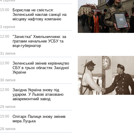
4 серпня
15:00
Борислав не сміється:
Зеленський наклав санкції на
місцеву нафтову компанію
3 серпня
12:00
"Зачистка" Хмельниччини: за
ґратами начальник УСБУ та
віце-губернатор
31 липня
12:00
Зеленський змінив керівництво
СБУ в трьох областях Західної
України
30 липня
12:00
Західна Україна знову під
ударом. У Львові атаковано
авіаремонтний завод
29 липня
15:00
Олігарх Палиця знову змінив
мера Луцька
28 липня