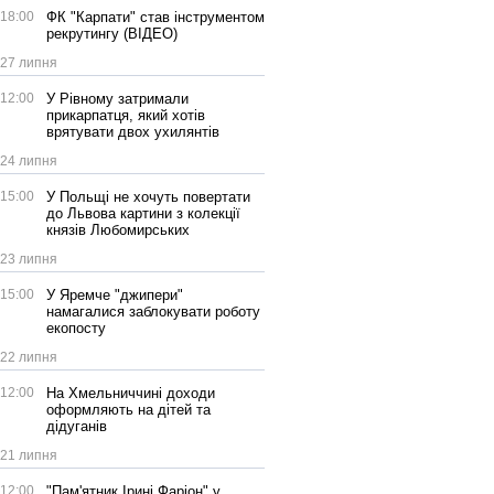
18:00
ФК "Карпати" став інструментом
рекрутингу (ВІДЕО)
27 липня
12:00
У Рівному затримали
прикарпатця, який хотів
врятувати двох ухилянтів
24 липня
15:00
У Польщі не хочуть повертати
до Львова картини з колекції
князів Любомирських
23 липня
15:00
У Яремче "джипери"
намагалися заблокувати роботу
екопосту
22 липня
12:00
На Хмельниччині доходи
оформляють на дітей та
дідуганів
21 липня
12:00
"Пам'ятник Ірині Фаріон" у