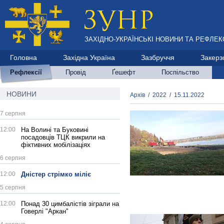
ЗАХІДНО-УКРАЇНСЬКІ НОВИНИ ТА РЕФЛЕКС
Головна
Західна Україна
Зазбруччя
Закерз
Рефлексії
Провід
Ґешефт
Поспільство
НОВИНИ
Архів
/
2022
/
15.11.2022
7 серпня
12:00
На Волині та Буковині
посадовців ТЦК викрили на
фіктивних мобілізаціях
6 серпня
12:00
Дністер стрімко міліє
5 серпня
12:00
Понад 30 цимбалістів зіграли на
Говерлі "Аркан"