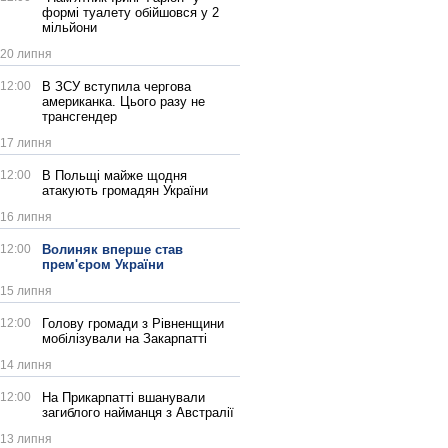
формі туалету обійшовся у 2
мільйони
20 липня
12:00
В ЗСУ вступила чергова
американка. Цього разу не
трансгендер
17 липня
12:00
В Польщі майже щодня
атакують громадян України
16 липня
12:00
Волиняк вперше став
прем'єром України
15 липня
12:00
Голову громади з Рівненщини
мобілізували на Закарпатті
14 липня
12:00
На Прикарпатті вшанували
загиблого найманця з Австралії
13 липня