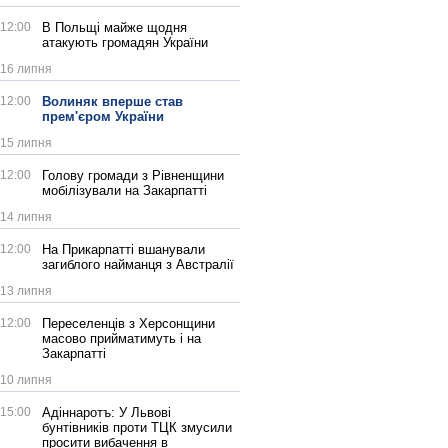
12:00
В Польщі майже щодня
атакують громадян України
16 липня
12:00
Волиняк вперше став
прем'єром України
15 липня
12:00
Голову громади з Рівненщини
мобілізували на Закарпатті
14 липня
12:00
На Прикарпатті вшанували
загиблого найманця з Австралії
13 липня
12:00
Переселенців з Херсонщини
масово прийматимуть і на
Закарпатті
10 липня
15:00
Адіннаротъ: У Львові
бунтівників проти ТЦК змусили
просити вибачення в