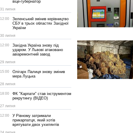
віце-губернатор
31 липня
12:00
Зеленський змінив керівництво
СБУ в трьох областях Західної
України
30 липня
12:00
Західна Україна знову під
ударом. У Львові атаковано
авіаремонтний завод
29 липня
15:00
Олігарх Палиця знову змінив
мера Луцька
28 липня
18:00
ФК "Карпати" став інструментом
рекрутингу (ВІДЕО)
27 липня
12:00
У Рівному затримали
прикарпатця, який хотів
врятувати двох ухилянтів
24 липня