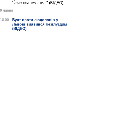
"чеченському стилі" (ВІДЕО)
9 липня
10:00
Бунт проти людоловів у
Львові виявився безглуздим
(ВІДЕО)