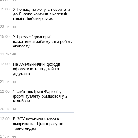
15:00
У Польщі не хочуть повертати
до Львова картини з колекції
князів Любомирських
23 липня
15:00
У Яремче "джипери"
намагалися заблокувати роботу
екопосту
22 липня
12:00
На Хмельниччині доходи
оформляють на дітей та
дідуганів
21 липня
12:00
"Пам'ятник Ірині Фаріон" у
формі туалету обійшовся у 2
мільйони
20 липня
12:00
В ЗСУ вступила чергова
американка. Цього разу не
трансгендер
17 липня