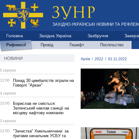
ЗАХІДНО-УКРАЇНСЬКІ НОВИНИ ТА РЕФЛЕКС
Головна
Західна Україна
Зазбруччя
Закерз
Рефлексії
Провід
Ґешефт
Поспільство
НОВИНИ
Архів
/
2022
/
01.11.2022
5 серпня
12:00
Понад 30 цимбалістів зіграли на
Говерлі "Аркан"
4 серпня
15:00
Борислав не сміється:
Зеленський наклав санкції на
місцеву нафтову компанію
3 серпня
12:00
"Зачистка" Хмельниччини: за
ґратами начальник УСБУ та