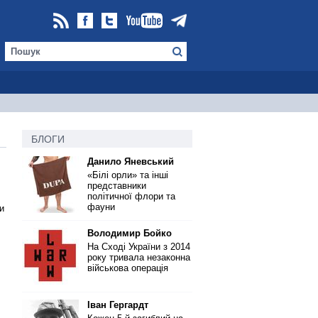
БЛОГИ
Данило Яневський
«Білі орли» та інші
представники
політичної флори та
фауни
и
Володимир Бойко
На Сході України з 2014
року тривала незаконна
військова операція
Іван Гергардт