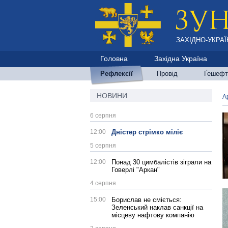
ЗАХІДНО-УКРАЇ
Головна
Західна Україна
Рефлексії
Провід
Ґешефт
НОВИНИ
А
6 серпня
12:00
Дністер стрімко міліє
5 серпня
12:00
Понад 30 цимбалістів зіграли на
Говерлі "Аркан"
4 серпня
15:00
Борислав не сміється:
Зеленський наклав санкції на
місцеву нафтову компанію