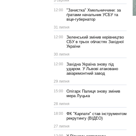
3 серпня
12:00
"Зачистка" Хмельниччини: за
ґратами начальник УСБУ та
віце-губернатор
31 липня
12:00
Зеленський змінив керівництво
СБУ в трьох областях Західної
України
30 липня
12:00
Західна Україна знову під
ударом. У Львові атаковано
авіаремонтний завод
29 липня
15:00
Олігарх Палиця знову змінив
мера Луцька
28 липня
18:00
ФК "Карпати" став інструментом
рекрутингу (ВІДЕО)
27 липня