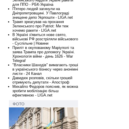
Зеленського надати Україні ракети
для ППО - РБК-Україна
П'ятеро людей загинули на
Дніпропетровщині. У Павлограді
знищене депо Укрпошти - LIGA.net
Трамп зреагував на прохання
Зеленського про Patriot: Ми теж
хочемо ракети - LIGA.net
В Україні з'явиться нове свято,
військові РФ розстріляли військового
- Суспільне | Новини
Приліт в окупованому Маріуполі та
заява Трампа про допомогу Україні.
Хронологія війни - день 1626 - War
Telegraf
"Власники Шахедів" вимагають гроші
в українського бізнесу через анонімні
листи - 24 Канал
Давидюк розповів, скільки грошей
отримують депутати - Апостроф
Михайло Федоров пояснив, як можна
зробити мобілізацію більш
ефективною - LIGA.net
ФОТО