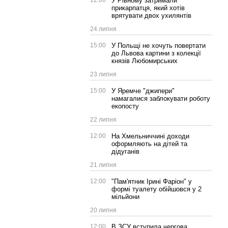
12:00
У Рівному затримали
прикарпатця, який хотів
врятувати двох ухилянтів
24 липня
15:00
У Польщі не хочуть повертати
до Львова картини з колекції
князів Любомирських
23 липня
15:00
У Яремче "джипери"
намагалися заблокувати роботу
екопосту
22 липня
12:00
На Хмельниччині доходи
оформляють на дітей та
дідуганів
21 липня
12:00
"Пам'ятник Ірині Фаріон" у
формі туалету обійшовся у 2
мільйони
20 липня
12:00
В ЗСУ вступила чергова