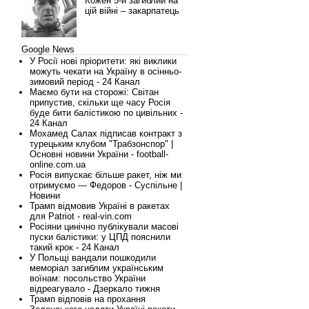
Кожен 5-й загиблий на
цій війні – закарпатець
Google News
У Росії нові пріоритети: які виклики
можуть чекати на Україну в осінньо-
зимовий період - 24 Канал
Маємо бути на сторожі: Світан
припустив, скільки ще часу Росія
буде бити балістикою по цивільних -
24 Канал
Мохамед Салах підписав контракт з
турецьким клубом "Трабзонспор" |
Основні новини України - football-
online.com.ua
Росія випускає більше ракет, ніж ми
отримуємо — Федоров - Суспільне |
Новини
Трамп відмовив Україні в ракетах
для Patriot - real-vin.com
Росіяни цинічно публікували масові
пуски балістики: у ЦПД пояснили
такий крок - 24 Канал
У Польщі вандали пошкодили
меморіал загиблим українським
воїнам: посольство України
відреагувало - Дзеркало тижня
Трамп відповів на прохання