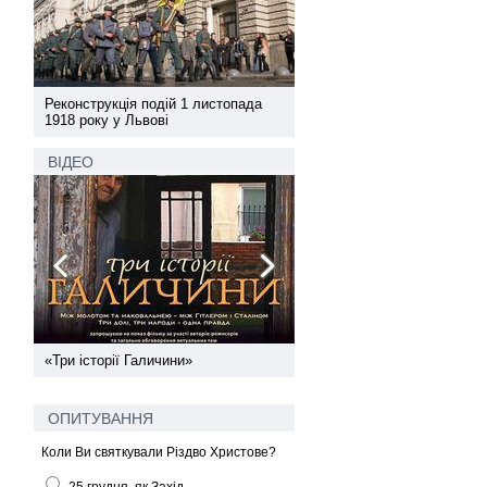
а
Реконструкція подій 1 листопада
Реконструкція подій 1 лис
1918 року у Львові
1918 року у Львові
ВІДЕО
ї
«Три історії Галичини»
Спільний інформпростір За
України
ОПИТУВАННЯ
Коли Ви святкували Різдво Христове?