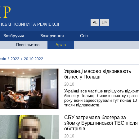
PL
UA
НСЬКІ НОВИНИ ТА РЕФЛЕКСІЇ
Зазбруччя
Закерзоння
Світ
Поспільство
Архів
рхів
/
2022
/
20.10.2022
Українці масово відкривають
бізнес у Польщі
20.10
Українці все частіше вирішують відкрит
бізнес у Польщі. Лише з початку цього
року вони зареєстрували тут понад 10
тисяч підприємств.
СБУ затримала блогера за
зйомку Бурштинської ТЕС після
обстрілів
20.10