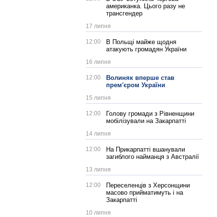
американка. Цього разу не
трансгендер
17 липня
12:00
В Польщі майже щодня
атакують громадян України
16 липня
12:00
Волиняк вперше став
прем'єром України
15 липня
12:00
Голову громади з Рівненщини
мобілізували на Закарпатті
14 липня
12:00
На Прикарпатті вшанували
загиблого найманця з Австралії
13 липня
12:00
Переселенців з Херсонщини
масово прийматимуть і на
Закарпатті
10 липня