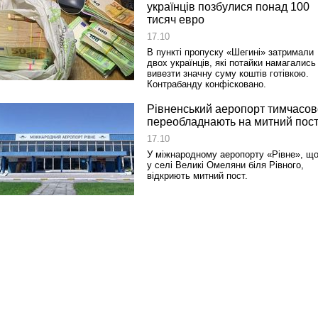
українців позбулися понад 100
тисяч евро
17.10
В пункті пропуску «Шегині» затримали
двох українців, які потайки намагались
вивезти значну суму коштів готівкою.
Контрабанду конфісковано.
Рівненський аеропорт тимчасов
переобладнають на митний пос
17.10
У міжнародному аеропорту «Рівне», щ
у селі Великі Омеляни біля Рівного,
відкриють митний пост.