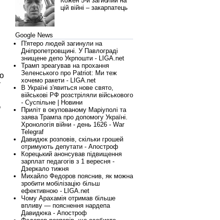
Кожен 5-й загиблий на
цій війні – закарпатець
Google News
П'ятеро людей загинули на
Дніпропетровщині. У Павлограді
знищене депо Укрпошти - LIGA.net
Трамп зреагував на прохання
Зеленського про Patriot: Ми теж
о
хочемо ракети - LIGA.net
т
В Україні з'явиться нове свято,
військові РФ розстріляли військового
- Суспільне | Новини
о
Приліт в окупованому Маріуполі та
заява Трампа про допомогу Україні.
Хронологія війни - день 1626 - War
Telegraf
Давидюк розповів, скільки грошей
отримують депутати - Апостроф
Корецький анонсував підвищення
зарплат педагогів з 1 вересня -
Дзеркало тижня
Михайло Федоров пояснив, як можна
зробити мобілізацію більш
ефективною - LIGA.net
Чому Арахамія отримав більше
впливу — пояснення нардепа
Давидюка - Апостроф