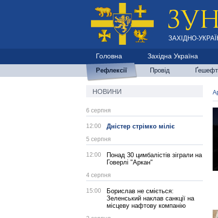
ЗАХІДНО-УКРАЇ
Головна
Західна Україна
Рефлексії
Провід
Ґешефт
НОВИНИ
А
6 серпня
12:00
Дністер стрімко міліє
5 серпня
12:00
Понад 30 цимбалістів зіграли на
Говерлі "Аркан"
4 серпня
15:00
Борислав не сміється:
Зеленський наклав санкції на
місцеву нафтову компанію