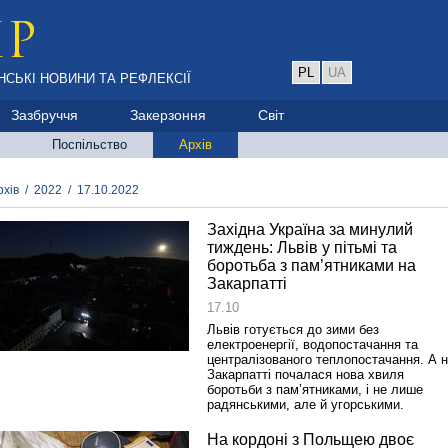
PL
UA
НСЬКІ НОВИНИ ТА РЕФЛЕКСІЇ
Зазбруччя
Закерзоння
Світ
Поспільство
Архів
рхів
/
2022
/
17.10.2022
Західна Україна за минулий
тиждень: Львів у пітьмі та
боротьба з пам’ятниками на
Закарпатті
17.10
Львів готується до зими без
електроенергії, водопостачання та
централізованого теплопостачання. А 
Закарпатті почалася нова хвиля
боротьби з пам’ятниками, і не лише
радянськими, але й угорськими.
На кордоні з Польщею двоє