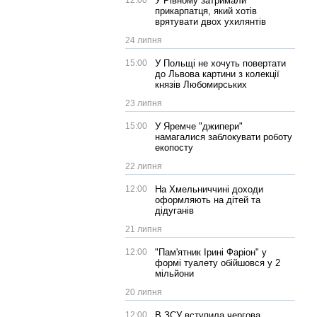
12:00
У Рівному затримали
прикарпатця, який хотів
врятувати двох ухилянтів
24 липня
15:00
У Польщі не хочуть повертати
до Львова картини з колекції
князів Любомирських
23 липня
15:00
У Яремче "джипери"
намагалися заблокувати роботу
екопосту
22 липня
12:00
На Хмельниччині доходи
оформляють на дітей та
дідуганів
21 липня
12:00
"Пам'ятник Ірині Фаріон" у
формі туалету обійшовся у 2
мільйони
20 липня
12:00
В ЗСУ вступила чергова