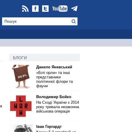
БЛОГИ
Данило Яневський
«Білі орли» та інші
представники
політичної флори та
фауни
Володимир Бойко
На Сході України з 2014
на
року тривала незаконна
військова операція
Іван Гергардт