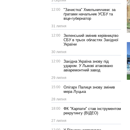
3 серпня
12:00
"Зачистка" Хмельниччини: за
ґратами начальник УСБУ та
віце-губернатор
31 липня
12:00
Зеленський змінив керівництво
СБУ в трьох областях Західної
України
30 липня
12:00
Західна Україна знову під
ударом. У Львові атаковано
авіаремонтний завод
29 липня
15:00
Олігарх Палиця знову змінив
мера Луцька
28 липня
18:00
ФК "Карпати" став інструментом
рекрутингу (ВІДЕО)
27 липня