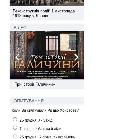
а
Реконструкція подій 1 листопада
Реконструкція подій 1 лис
1918 року у Львові
1918 року у Львові
ВІДЕО
ї
«Три історії Галичини»
Спільний інформпростір За
України
ОПИТУВАННЯ
Коли Ви святкували Різдво Христове?
25 грудня, як Захід
7 січня, як батьки й діди
25 грудня і 7 січня, як українець