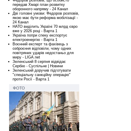
Федоров розповів, що особисто
передав Хмарі план розвитку
оборонного напряму - 24 Канал
Дві головні умови: Федоров розповів,
якою має бути реформа мобілізації -
24 Канал
НАТО виділить Україні 70 млрд євро
вже у 2026 році - Варта 1
Україна попри спеку експортує
електроенергію - Варта 1
Воєнний експерт та фахівець з
озброєння відповіли, чому одних
повітряних ударів недостаньо для
миру - LIGA.net
Зеленський 8 серпня відвідає
Сербію - Суспільне | Новини
Зеленський доручив підготувати
"спеціальну санкційну операцію"
проти Росії - Варта 1
ФОТО