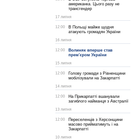
американка. Цього разу не
трансгендер
17 липня
12:00
В Польщі майже щодня
атакують громадян України
16 липня
12:00
Волиняк вперше став
прем'єром України
15 липня
12:00
Голову громади з Рівненщини
мобілізували на Закарпатті
14 липня
12:00
На Прикарпатті вшанували
загиблого найманця з Австралії
13 липня
12:00
Переселенців з Херсонщини
масово прийматимуть і на
Закарпатті
10 липня