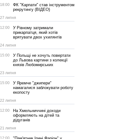
18:00
ФК "Карпати" став інструментом
рекрутингу (ВІДЕО)
27 липня
12:00
У Рівному затримали
прикарпатця, який хотів
врятувати двох ухилянтів
24 липня
15:00
У Польщі не хочуть повертати
до Львова картини з колекції
князів Любомирських
23 липня
15:00
У Яремче "джипери"
намагалися заблокувати роботу
екопосту
22 липня
12:00
На Хмельниччині доходи
оформляють на дітей та
дідуганів
21 липня
12:00
"Пам'ятник Ірині Фаріон" у