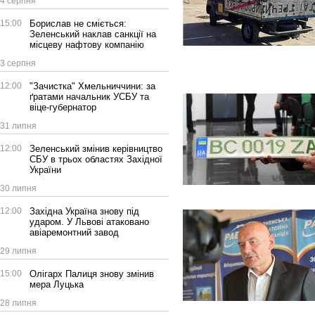
4 серпня
15:00
Борислав не сміється:
Зеленський наклав санкції на
місцеву нафтову компанію
3 серпня
12:00
"Зачистка" Хмельниччини: за
ґратами начальник УСБУ та
віце-губернатор
31 липня
12:00
Зеленський змінив керівництво
СБУ в трьох областях Західної
України
30 липня
12:00
Західна Україна знову під
ударом. У Львові атаковано
авіаремонтний завод
29 липня
15:00
Олігарх Палиця знову змінив
мера Луцька
28 липня