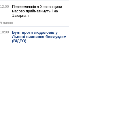
12:00
Переселенців з Херсонщини
масово прийматимуть і на
Закарпатті
9 липня
10:00
Бунт проти людоловів у
Львові виявився безглуздим
(ВІДЕО)