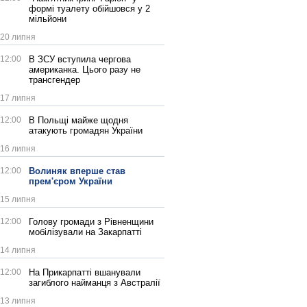
формі туалету обійшовся у 2
мільйони
20 липня
12:00
В ЗСУ вступила чергова
американка. Цього разу не
трансгендер
17 липня
12:00
В Польщі майже щодня
атакують громадян України
16 липня
12:00
Волиняк вперше став
прем'єром України
15 липня
12:00
Голову громади з Рівненщини
мобілізували на Закарпатті
14 липня
12:00
На Прикарпатті вшанували
загиблого найманця з Австралії
13 липня