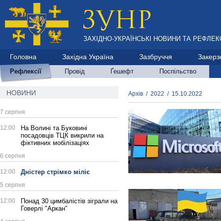
ЗАХІДНО-УКРАЇНСЬКІ НОВИНИ ТА РЕФЛЕКС
Головна
Західна Україна
Зазбруччя
Закерз
Рефлексії
Провід
Ґешефт
Поспільство
НОВИНИ
Архів
/
2022
/
15.10.2022
7 серпня
12:00
На Волині та Буковині
посадовців ТЦК викрили на
фіктивних мобілізаціях
6 серпня
12:00
Дністер стрімко міліє
5 серпня
12:00
Понад 30 цимбалістів зіграли на
Говерлі "Аркан"