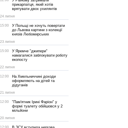
12:00
У Рівному затримали
прикарпатця, який хотів
врятувати двох ухилянтів
24 липня
15:00
У Польщі не хочуть повертати
до Львова картини з колекції
князів Любомирських
23 липня
15:00
У Яремче "джипери"
намагалися заблокувати роботу
екопосту
22 липня
12:00
На Хмельниччині доходи
оформляють на дітей та
дідуганів
21 липня
12:00
"Пам'ятник Ірині Фаріон" у
формі туалету обійшовся у 2
мільйони
20 липня
12:00
В ЗСУ вступила чергова