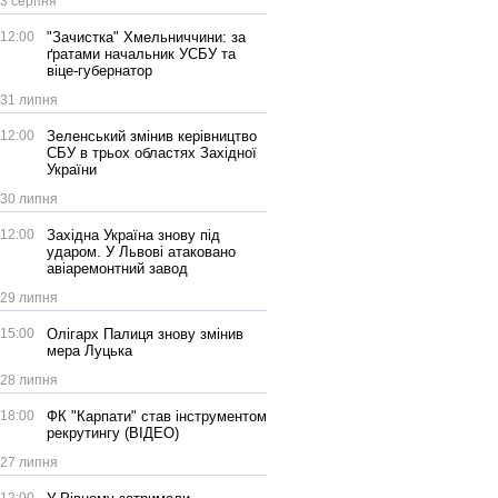
3 серпня
12:00
"Зачистка" Хмельниччини: за
ґратами начальник УСБУ та
віце-губернатор
31 липня
12:00
Зеленський змінив керівництво
СБУ в трьох областях Західної
України
30 липня
12:00
Західна Україна знову під
ударом. У Львові атаковано
авіаремонтний завод
29 липня
15:00
Олігарх Палиця знову змінив
мера Луцька
28 липня
18:00
ФК "Карпати" став інструментом
рекрутингу (ВІДЕО)
27 липня