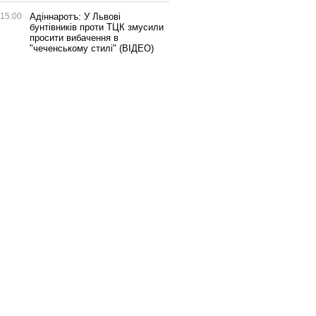
15:00
Адіннаротъ: У Львові
бунтівників проти ТЦК змусили
просити вибачення в
"чеченському стилі" (ВІДЕО)