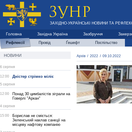
ЗАХІДНО-УКРАЇНСЬКІ НОВИНИ ТА РЕФЛЕКС
Головна
Західна Україна
Зазбруччя
Закерз
Рефлексії
Провід
Ґешефт
Поспільство
НОВИНИ
Архів
/
2022
/
09.10.2022
6 серпня
12:00
Дністер стрімко міліє
5 серпня
12:00
Понад 30 цимбалістів зіграли на
Говерлі "Аркан"
4 серпня
15:00
Борислав не сміється:
Зеленський наклав санкції на
місцеву нафтову компанію