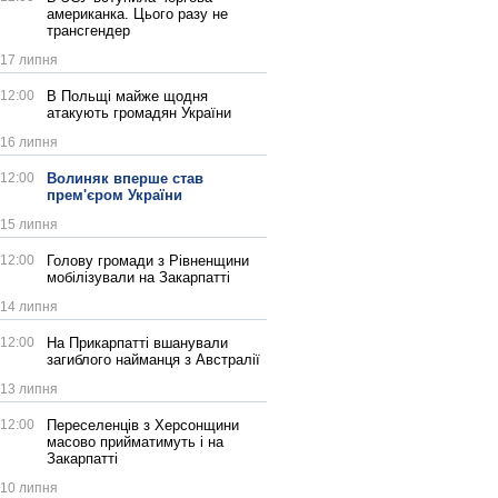
американка. Цього разу не
трансгендер
17 липня
12:00
В Польщі майже щодня
атакують громадян України
16 липня
12:00
Волиняк вперше став
прем'єром України
15 липня
12:00
Голову громади з Рівненщини
мобілізували на Закарпатті
14 липня
12:00
На Прикарпатті вшанували
загиблого найманця з Австралії
13 липня
12:00
Переселенців з Херсонщини
масово прийматимуть і на
Закарпатті
10 липня