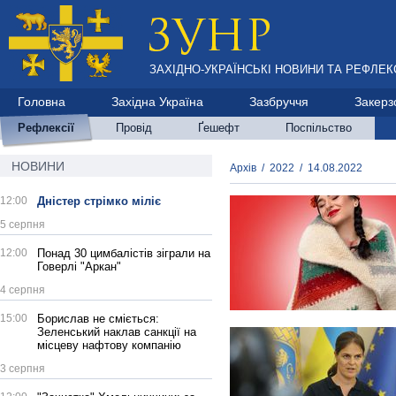
ЗАХІДНО-УКРАЇНСЬКІ НОВИНИ ТА РЕФЛЕКС
Головна
Західна Україна
Зазбруччя
Закерз
Рефлексії
Провід
Ґешефт
Поспільство
НОВИНИ
Архів
/
2022
/
14.08.2022
12:00
Дністер стрімко міліє
5 серпня
12:00
Понад 30 цимбалістів зіграли на
Говерлі "Аркан"
4 серпня
15:00
Борислав не сміється:
Зеленський наклав санкції на
місцеву нафтову компанію
3 серпня