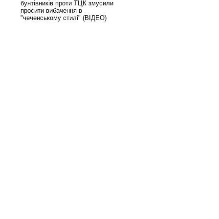
бунтівників проти ТЦК змусили
просити вибачення в
"чеченському стилі" (ВІДЕО)