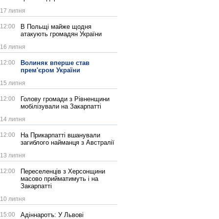
17 липня
12:00
В Польщі майже щодня
атакують громадян України
16 липня
12:00
Волиняк вперше став
прем'єром України
15 липня
12:00
Голову громади з Рівненщини
мобілізували на Закарпатті
14 липня
12:00
На Прикарпатті вшанували
загиблого найманця з Австралії
13 липня
12:00
Переселенців з Херсонщини
масово прийматимуть і на
Закарпатті
10 липня
15:00
Адіннаротъ: У Львові