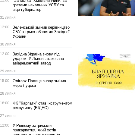
12:00
"Зачистка" Хмельниччини: за
ґратами начальник УСБУ та
віце-губернатор
31 липня
12:00
Зеленський змінив керівництво
СБУ в трьох областях Західної
України
30 липня
12:00
Західна Україна знову під
ударом. У Львові атаковано
авіаремонтний завод
29 липня
15:00
Олігарх Палиця знову змінив
мера Луцька
28 липня
18:00
ФК "Карпати" став інструментом
рекрутингу (ВІДЕО)
27 липня
12:00
У Рівному затримали
прикарпатця, який хотів
врятувати двох ухилянтів