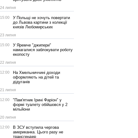
24 липня
15:00
У Польщі не хочуть повертати
до Львова картини з колекції
князів Любомирських
23 липня
15:00
У Яремче "джипери"
намагалися заблокувати роботу
екопосту
22 липня
12:00
На Хмельниччині доходи
оформляють на дітей та
дідуганів
21 липня
12:00
"Пам'ятник Ірині Фаріон" у
формі туалету обійшовся у 2
мільйони
20 липня
12:00
В ЗСУ вступила чергова
американка. Цього разу не
трансгендер