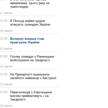
американка. Цього разу не
трансгендер
17 липня
12:00
В Польщі майже щодня
атакують громадян України
16 липня
12:00
Волиняк вперше став
прем'єром України
15 липня
12:00
Голову громади з Рівненщини
мобілізували на Закарпатті
14 липня
12:00
На Прикарпатті вшанували
загиблого найманця з Австралії
13 липня
12:00
Переселенців з Херсонщини
масово прийматимуть і на
Закарпатті
10 липня