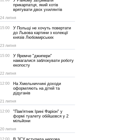
12:00
У Рівному затримали
прикарпатця, який хотів
врятувати двох ухилянтів
24 липня
15:00
У Польщі не хочуть повертати
до Львова картини з колекції
князів Любомирських
23 липня
15:00
У Яремче "джипери"
намагалися заблокувати роботу
екопосту
22 липня
12:00
На Хмельниччині доходи
оформляють на дітей та
дідуганів
21 липня
12:00
"Пам'ятник Ірині Фаріон" у
формі туалету обійшовся у 2
мільйони
20 липня
12:00
В ЗСУ вступила чергова