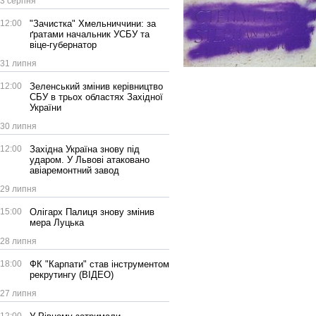
3 серпня
12:00
"Зачистка" Хмельниччини: за
ґратами начальник УСБУ та
віце-губернатор
31 липня
12:00
Зеленський змінив керівництво
СБУ в трьох областях Західної
України
30 липня
12:00
Західна Україна знову під
ударом. У Львові атаковано
авіаремонтний завод
29 липня
15:00
Олігарх Палиця знову змінив
мера Луцька
28 липня
18:00
ФК "Карпати" став інструментом
рекрутингу (ВІДЕО)
27 липня