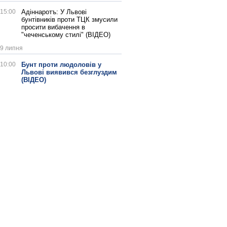
15:00
Адіннаротъ: У Львові
бунтівників проти ТЦК змусили
просити вибачення в
"чеченському стилі" (ВІДЕО)
9 липня
10:00
Бунт проти людоловів у
Львові виявився безглуздим
(ВІДЕО)