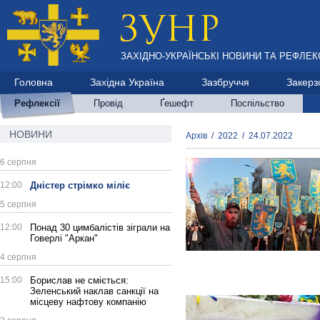
ЗАХІДНО-УКРАЇНСЬКІ НОВИНИ ТА РЕФЛЕКС
Головна
Західна Україна
Зазбруччя
Закерз
Рефлексії
Провід
Ґешефт
Поспільство
НОВИНИ
Архів
/
2022
/
24.07.2022
6 серпня
12:00
Дністер стрімко міліє
5 серпня
12:00
Понад 30 цимбалістів зіграли на
Говерлі "Аркан"
4 серпня
15:00
Борислав не сміється:
Зеленський наклав санкції на
місцеву нафтову компанію