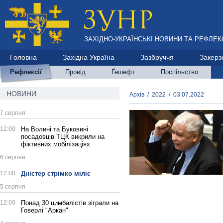
ЗАХІДНО-УКРАЇНСЬКІ НОВИНИ ТА РЕФЛЕКС
Головна
Західна Україна
Зазбруччя
Закерз
Рефлексії
Провід
Ґешефт
Поспільство
НОВИНИ
Архів
/
2022
/
03.07.2022
7 серпня
12:00
На Волині та Буковині
посадовців ТЦК викрили на
фіктивних мобілізаціях
6 серпня
12:00
Дністер стрімко міліє
5 серпня
12:00
Понад 30 цимбалістів зіграли на
Говерлі "Аркан"