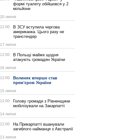
формі туалету обійшовся у 2
мільйони
20 липня
12:00
В ЗСУ вступила чергова
американка. Цього разу не
трансгендер
17 липня
12:00
В Польщі майже щодня
атакують громадян України
16 липня
12:00
Волиняк вперше став
прем'єром України
15 липня
12:00
Голову громади з Рівненщини
мобілізували на Закарпатті
14 липня
12:00
На Прикарпатті вшанували
загиблого найманця з Австралії
13 липня