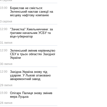
4 серпня
15:00
Борислав не сміється:
Зеленський наклав санкції на
місцеву нафтову компанію
3 серпня
12:00
"Зачистка" Хмельниччини: за
ґратами начальник УСБУ та
віце-губернатор
31 липня
12:00
Зеленський змінив керівництво
СБУ в трьох областях Західної
України
30 липня
12:00
Західна Україна знову під
ударом. У Львові атаковано
авіаремонтний завод
29 липня
15:00
Олігарх Палиця знову змінив
мера Луцька
28 липня