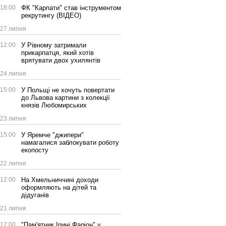
18:00
ФК "Карпати" став інструментом
рекрутингу (ВІДЕО)
27 липня
12:00
У Рівному затримали
прикарпатця, який хотів
врятувати двох ухилянтів
24 липня
15:00
У Польщі не хочуть повертати
до Львова картини з колекції
князів Любомирських
23 липня
15:00
У Яремче "джипери"
намагалися заблокувати роботу
екопосту
22 липня
12:00
На Хмельниччині доходи
оформляють на дітей та
дідуганів
21 липня
12:00
"Пам'ятник Ірині Фаріон" у