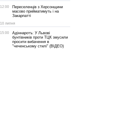
12:00
Переселенців з Херсонщини
масово прийматимуть і на
Закарпатті
10 липня
15:00
Адіннаротъ: У Львові
бунтівників проти ТЦК змусили
просити вибачення в
"чеченському стилі" (ВІДЕО)