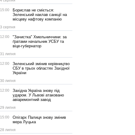
4 серпня
15:00
Борислав не сміється:
Зеленський наклав санкції на
місцеву нафтову компанію
3 серпня
12:00
"Зачистка" Хмельниччини: за
ґратами начальник УСБУ та
віце-губернатор
31 липня
12:00
Зеленський змінив керівництво
СБУ в трьох областях Західної
України
30 липня
12:00
Західна Україна знову під
ударом. У Львові атаковано
авіаремонтний завод
29 липня
15:00
Олігарх Палиця знову змінив
мера Луцька
28 липня