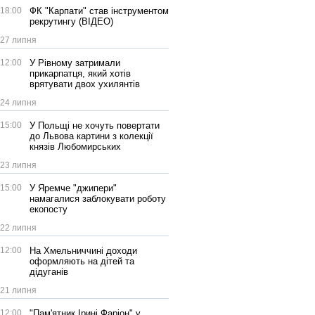
18:00
ФК "Карпати" став інструментом
рекрутингу (ВІДЕО)
27 липня
12:00
У Рівному затримали
прикарпатця, який хотів
врятувати двох ухилянтів
24 липня
15:00
У Польщі не хочуть повертати
до Львова картини з колекції
князів Любомирських
23 липня
15:00
У Яремче "джипери"
намагалися заблокувати роботу
екопосту
22 липня
12:00
На Хмельниччині доходи
оформляють на дітей та
дідуганів
21 липня
12:00
"Пам'ятник Ірині Фаріон" у