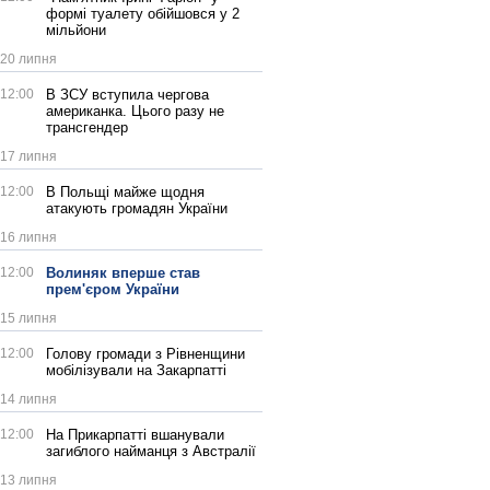
формі туалету обійшовся у 2
мільйони
20 липня
12:00
В ЗСУ вступила чергова
американка. Цього разу не
трансгендер
17 липня
12:00
В Польщі майже щодня
атакують громадян України
16 липня
12:00
Волиняк вперше став
прем'єром України
15 липня
12:00
Голову громади з Рівненщини
мобілізували на Закарпатті
14 липня
12:00
На Прикарпатті вшанували
загиблого найманця з Австралії
13 липня