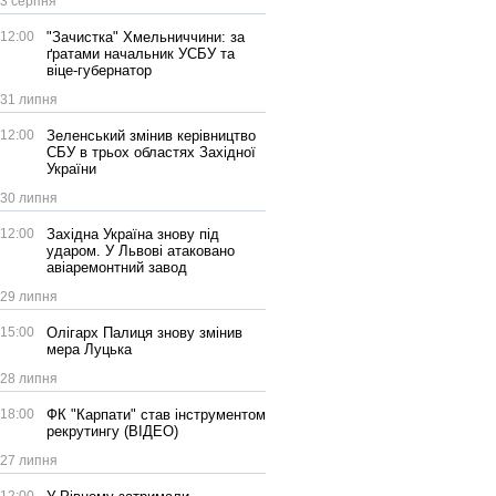
3 серпня
12:00
"Зачистка" Хмельниччини: за
ґратами начальник УСБУ та
віце-губернатор
31 липня
12:00
Зеленський змінив керівництво
СБУ в трьох областях Західної
України
30 липня
12:00
Західна Україна знову під
ударом. У Львові атаковано
авіаремонтний завод
29 липня
15:00
Олігарх Палиця знову змінив
мера Луцька
28 липня
18:00
ФК "Карпати" став інструментом
рекрутингу (ВІДЕО)
27 липня