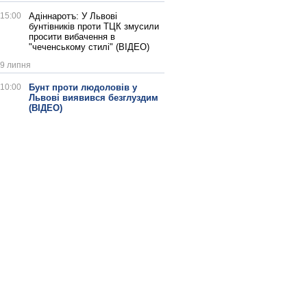
15:00
Адіннаротъ: У Львові
бунтівників проти ТЦК змусили
просити вибачення в
"чеченському стилі" (ВІДЕО)
9 липня
10:00
Бунт проти людоловів у
Львові виявився безглуздим
(ВІДЕО)