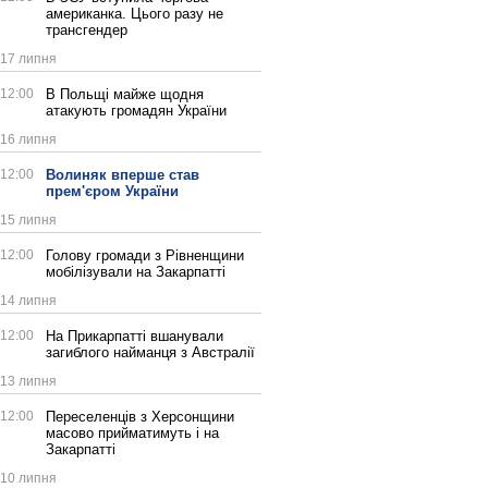
американка. Цього разу не
трансгендер
17 липня
12:00
В Польщі майже щодня
атакують громадян України
16 липня
12:00
Волиняк вперше став
прем'єром України
15 липня
12:00
Голову громади з Рівненщини
мобілізували на Закарпатті
14 липня
12:00
На Прикарпатті вшанували
загиблого найманця з Австралії
13 липня
12:00
Переселенців з Херсонщини
масово прийматимуть і на
Закарпатті
10 липня