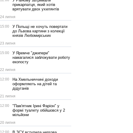
12:00
У Рівному затримали
прикарпатця, який хотів
врятувати двох ухилянтів
24 липня
15:00
У Польщі не хочуть повертати
до Львова картини з колекції
князів Любомирських
23 липня
15:00
У Яремче "джипери"
намагалися заблокувати роботу
екопосту
22 липня
12:00
На Хмельниччині доходи
оформляють на дітей та
дідуганів
21 липня
12:00
"Пам'ятник Ірині Фаріон" у
формі туалету обійшовся у 2
мільйони
20 липня
12:00
В ЗСУ вступила чергова