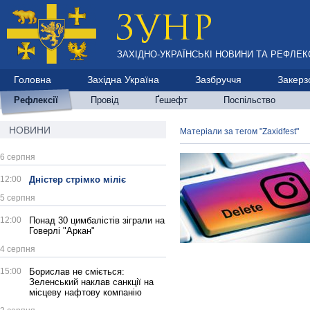
ЗАХІДНО-УКРАЇНСЬКІ НОВИНИ ТА РЕФЛЕКС
Головна
Західна Україна
Зазбруччя
Закерз
Рефлексії
Провід
Ґешефт
Поспільство
НОВИНИ
Матеріали за тегом "Zaxidfest"
6 серпня
12:00
Дністер стрімко міліє
5 серпня
12:00
Понад 30 цимбалістів зіграли на
Говерлі "Аркан"
4 серпня
15:00
Борислав не сміється:
Зеленський наклав санкції на
місцеву нафтову компанію