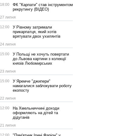
18:00
ФК "Карпати" став інструментом
рекрутингу (ВІДЕО)
27 липня
12:00
У Рівному затримали
прикарпатця, який хотів
врятувати двох ухилянтів
24 липня
15:00
У Польщі не хочуть повертати
до Львова картини з колекції
князів Любомирських
23 липня
15:00
У Яремче "джипери"
намагалися заблокувати роботу
екопосту
22 липня
12:00
На Хмельниччині доходи
оформляють на дітей та
дідуганів
21 липня
12:00
"Пам'ятник Ірині Фаріон" у