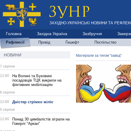
ЗАХІДНО-УКРАЇНСЬКІ НОВИНИ ТА РЕФЛЕКС
Головна
Західна Україна
Зазбруччя
Закерз
Рефлексії
Провід
Ґешефт
Поспільство
НОВИНИ
Матеріали за тегом "завод"
7 серпня
12:00
На Волині та Буковині
посадовців ТЦК викрили на
фіктивних мобілізаціях
6 серпня
12:00
Дністер стрімко міліє
5 серпня
12:00
Понад 30 цимбалістів зіграли на
Говерлі "Аркан"