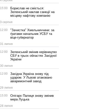
4 серпня
15:00
Борислав не сміється:
Зеленський наклав санкції на
місцеву нафтову компанію
3 серпня
12:00
"Зачистка" Хмельниччини: за
ґратами начальник УСБУ та
віце-губернатор
31 липня
12:00
Зеленський змінив керівництво
СБУ в трьох областях Західної
України
30 липня
12:00
Західна Україна знову під
ударом. У Львові атаковано
авіаремонтний завод
29 липня
15:00
Олігарх Палиця знову змінив
мера Луцька
28 липня