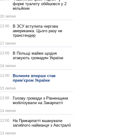
формі туалету обійшовся у 2
мільйони
20 липня
12:00
В ЗСУ вступила чергова
американка. Цього разу не
трансгендер
17 липня
12:00
В Польщі майже щодня
атакують громадян України
16 липня
12:00
Волиняк вперше став
прем'єром України
15 липня
12:00
Голову громади з Рівненщини
мобілізували на Закарпатті
14 липня
12:00
На Прикарпатті вшанували
загиблого найманця з Австралії
13 липня