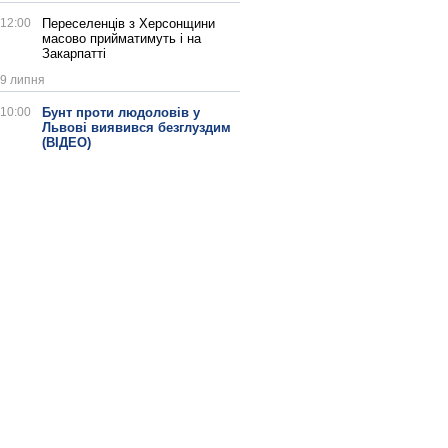
12:00
Переселенців з Херсонщини
масово прийматимуть і на
Закарпатті
9 липня
10:00
Бунт проти людоловів у
Львові виявився безглуздим
(ВІДЕО)