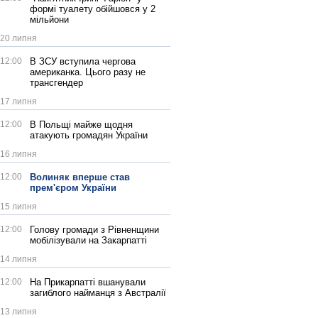
формі туалету обійшовся у 2
мільйони
20 липня
12:00
В ЗСУ вступила чергова
американка. Цього разу не
трансгендер
17 липня
12:00
В Польщі майже щодня
атакують громадян України
16 липня
12:00
Волиняк вперше став
прем'єром України
15 липня
12:00
Голову громади з Рівненщини
мобілізували на Закарпатті
14 липня
12:00
На Прикарпатті вшанували
загиблого найманця з Австралії
13 липня