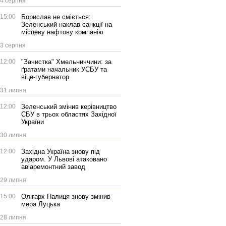
4 серпня
15:00
Борислав не сміється:
Зеленський наклав санкції на
місцеву нафтову компанію
3 серпня
12:00
"Зачистка" Хмельниччини: за
ґратами начальник УСБУ та
віце-губернатор
31 липня
12:00
Зеленський змінив керівництво
СБУ в трьох областях Західної
України
30 липня
12:00
Західна Україна знову під
ударом. У Львові атаковано
авіаремонтний завод
29 липня
15:00
Олігарх Палиця знову змінив
мера Луцька
28 липня