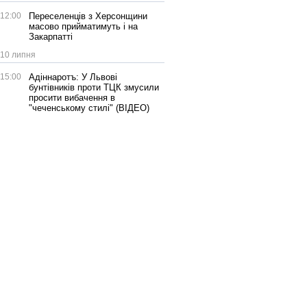
12:00
Переселенців з Херсонщини
масово прийматимуть і на
Закарпатті
10 липня
15:00
Адіннаротъ: У Львові
бунтівників проти ТЦК змусили
просити вибачення в
"чеченському стилі" (ВІДЕО)