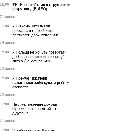
18:00
ФК "Карпати" став інструментом
рекрутингу (ВІДЕО)
27 липня
12:00
У Рівному затримали
прикарпатця, який хотів
врятувати двох ухилянтів
24 липня
15:00
У Польщі не хочуть повертати
до Львова картини з колекції
князів Любомирських
23 липня
15:00
У Яремче "джипери"
намагалися заблокувати роботу
екопосту
22 липня
12:00
На Хмельниччині доходи
оформляють на дітей та
дідуганів
21 липня
12:00
"Пам'ятник Ірині Фаріон" у