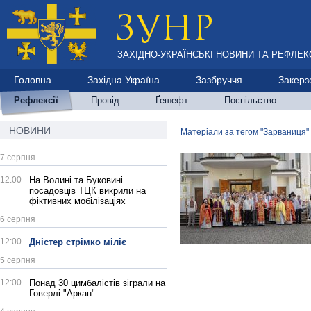
ЗАХІДНО-УКРАЇНСЬКІ НОВИНИ ТА РЕФЛЕКС
Головна
Західна Україна
Зазбруччя
Закерз
Рефлексії
Провід
Ґешефт
Поспільство
НОВИНИ
Матеріали за тегом "Зарваниця"
7 серпня
12:00
На Волині та Буковині
посадовців ТЦК викрили на
фіктивних мобілізаціях
6 серпня
12:00
Дністер стрімко міліє
5 серпня
12:00
Понад 30 цимбалістів зіграли на
Говерлі "Аркан"