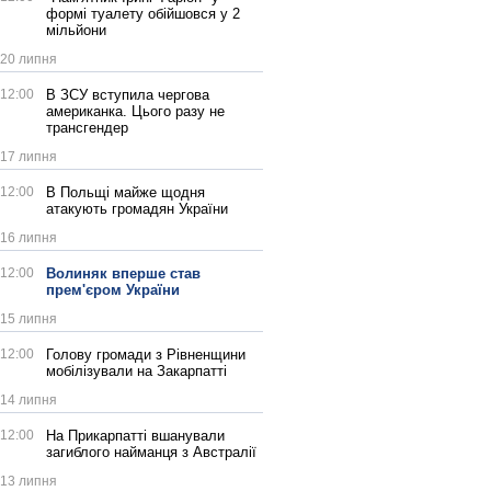
формі туалету обійшовся у 2
мільйони
20 липня
12:00
В ЗСУ вступила чергова
американка. Цього разу не
трансгендер
17 липня
12:00
В Польщі майже щодня
атакують громадян України
16 липня
12:00
Волиняк вперше став
прем'єром України
15 липня
12:00
Голову громади з Рівненщини
мобілізували на Закарпатті
14 липня
12:00
На Прикарпатті вшанували
загиблого найманця з Австралії
13 липня