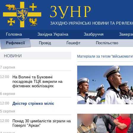
ЗАХІДНО-УКРАЇНСЬКІ НОВИНИ ТА РЕФЛЕКС
Головна
Західна Україна
Зазбруччя
Закерз
Рефлексії
Провід
Ґешефт
Поспільство
НОВИНИ
Матеріали за тегом "військомати
7 серпня
12:00
На Волині та Буковині
посадовців ТЦК викрили на
фіктивних мобілізаціях
6 серпня
12:00
Дністер стрімко міліє
5 серпня
12:00
Понад 30 цимбалістів зіграли на
Говерлі "Аркан"