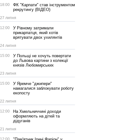
18:00
ФК "Карпати" став інструментом
рекрутингу (ВІДЕО)
27 липня
12:00
У Рівному затримали
прикарпатця, який хотів
врятувати двох ухилянтів
24 липня
15:00
У Польщі не хочуть повертати
до Львова картини з колекції
князів Любомирських
23 липня
15:00
У Яремче "джипери"
намагалися заблокувати роботу
екопосту
22 липня
12:00
На Хмельниччині доходи
оформляють на дітей та
дідуганів
21 липня
12:00
"Пам'ятник Ірині Фаріон" у