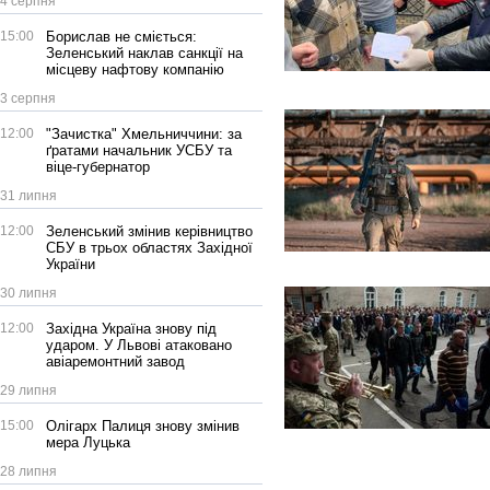
4 серпня
15:00
Борислав не сміється:
Зеленський наклав санкції на
місцеву нафтову компанію
3 серпня
12:00
"Зачистка" Хмельниччини: за
ґратами начальник УСБУ та
віце-губернатор
31 липня
12:00
Зеленський змінив керівництво
СБУ в трьох областях Західної
України
30 липня
12:00
Західна Україна знову під
ударом. У Львові атаковано
авіаремонтний завод
29 липня
15:00
Олігарх Палиця знову змінив
мера Луцька
28 липня