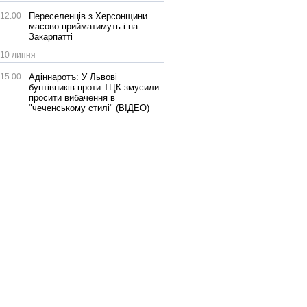
12:00
Переселенців з Херсонщини
масово прийматимуть і на
Закарпатті
10 липня
15:00
Адіннаротъ: У Львові
бунтівників проти ТЦК змусили
просити вибачення в
"чеченському стилі" (ВІДЕО)