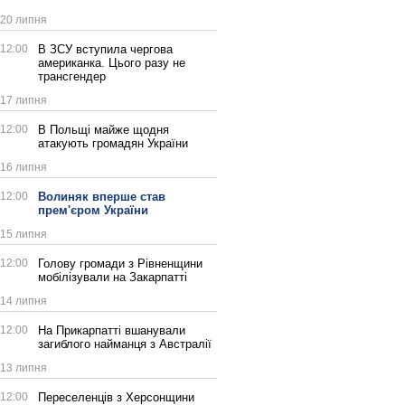
20 липня
12:00
В ЗСУ вступила чергова
американка. Цього разу не
трансгендер
17 липня
12:00
В Польщі майже щодня
атакують громадян України
16 липня
12:00
Волиняк вперше став
прем'єром України
15 липня
12:00
Голову громади з Рівненщини
мобілізували на Закарпатті
14 липня
12:00
На Прикарпатті вшанували
загиблого найманця з Австралії
13 липня
12:00
Переселенців з Херсонщини