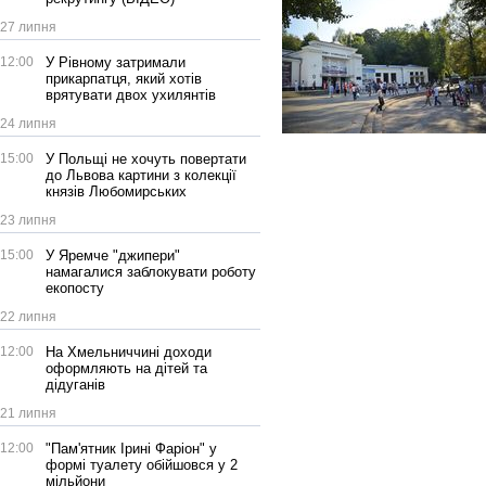
27 липня
12:00
У Рівному затримали
прикарпатця, який хотів
врятувати двох ухилянтів
24 липня
15:00
У Польщі не хочуть повертати
до Львова картини з колекції
князів Любомирських
23 липня
15:00
У Яремче "джипери"
намагалися заблокувати роботу
екопосту
22 липня
12:00
На Хмельниччині доходи
оформляють на дітей та
дідуганів
21 липня
12:00
"Пам'ятник Ірині Фаріон" у
формі туалету обійшовся у 2
мільйони