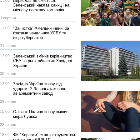
15:00
Борислав не сміється:
Зеленський наклав санкції на
місцеву нафтову компанію
3 серпня
12:00
"Зачистка" Хмельниччини: за
ґратами начальник УСБУ та
віце-губернатор
31 липня
12:00
Зеленський змінив керівництво
СБУ в трьох областях Західної
України
30 липня
12:00
Західна Україна знову під
ударом. У Львові атаковано
авіаремонтний завод
29 липня
15:00
Олігарх Палиця знову змінив
мера Луцька
28 липня
18:00
ФК "Карпати" став інструментом
рекрутингу (ВІДЕО)