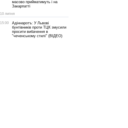
масово прийматимуть і на
Закарпатті
10 липня
15:00
Адіннаротъ: У Львові
бунтівників проти ТЦК змусили
просити вибачення в
"чеченському стилі" (ВІДЕО)