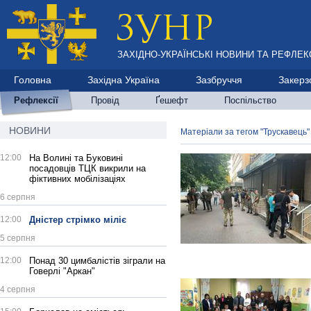
ЗАХІДНО-УКРАЇНСЬКІ НОВИНИ ТА РЕФЛЕКС
Головна
Західна Україна
Зазбруччя
Закерз
Рефлексії
Провід
Ґешефт
Поспільство
НОВИНИ
Матеріали за тегом "Трускавець"
12:00
На Волині та Буковині
посадовців ТЦК викрили на
фіктивних мобілізаціях
6 серпня
12:00
Дністер стрімко міліє
5 серпня
12:00
Понад 30 цимбалістів зіграли на
Говерлі "Аркан"
4 серпня