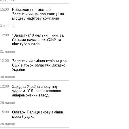
4 серпня
15:00
Борислав не сміється:
Зеленський наклав санкції на
місцеву нафтову компанію
3 серпня
12:00
"Зачистка" Хмельниччини: за
ґратами начальник УСБУ та
віце-губернатор
31 липня
12:00
Зеленський змінив керівництво
СБУ в трьох областях Західної
України
30 липня
12:00
Західна Україна знову під
ударом. У Львові атаковано
авіаремонтний завод
29 липня
15:00
Олігарх Палиця знову змінив
мера Луцька
28 липня