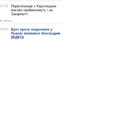
12:00
Переселенців з Херсонщини
масово прийматимуть і на
Закарпатті
9 липня
10:00
Бунт проти людоловів у
Львові виявився безглуздим
(ВІДЕО)