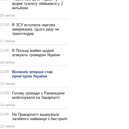
формі туалету обійшовся у 2
мільйони
20 липня
12:00
В ЗСУ вступила чергова
американка. Цього разу не
трансгендер
17 липня
12:00
В Польщі майже щодня
атакують громадян України
16 липня
12:00
Волиняк вперше став
прем'єром України
15 липня
12:00
Голову громади з Рівненщини
мобілізували на Закарпатті
14 липня
12:00
На Прикарпатті вшанували
загиблого найманця з Австралії
13 липня