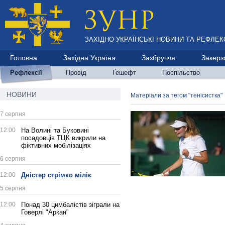
ЗАХІДНО-УКРАЇНСЬКІ НОВИНИ ТА РЕФЛЕКС
Головна
Західна Україна
Зазбруччя
Закерз
Рефлексії
Провід
Ґешефт
Поспільство
НОВИНИ
Матеріали за тегом "тенісистка"
7 серпня
12:00
На Волині та Буковині
посадовців ТЦК викрили на
фіктивних мобілізаціях
6 серпня
12:00
Дністер стрімко міліє
5 серпня
12:00
Понад 30 цимбалістів зіграли на
Говерлі "Аркан"