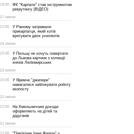
18:00
ФК "Карпати" став інструментом
рекрутингу (ВІДЕО)
27 липня
12:00
У Рівному затримали
прикарпатця, який хотів
врятувати двох ухилянтів
24 липня
15:00
У Польщі не хочуть повертати
до Львова картини з колекції
князів Любомирських
23 липня
15:00
У Яремче "джипери"
намагалися заблокувати роботу
екопосту
22 липня
12:00
На Хмельниччині доходи
оформляють на дітей та
дідуганів
21 липня
12:00
"Пам'ятник Ірині Фаріон" у