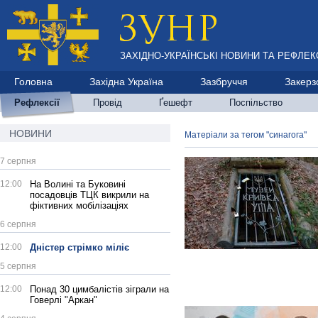
ЗАХІДНО-УКРАЇНСЬКІ НОВИНИ ТА РЕФЛЕКС
Головна
Західна Україна
Зазбруччя
Закерз
Рефлексії
Провід
Ґешефт
Поспільство
НОВИНИ
Матеріали за тегом "синагога"
7 серпня
12:00
На Волині та Буковині
посадовців ТЦК викрили на
фіктивних мобілізаціях
6 серпня
12:00
Дністер стрімко міліє
5 серпня
12:00
Понад 30 цимбалістів зіграли на
Говерлі "Аркан"