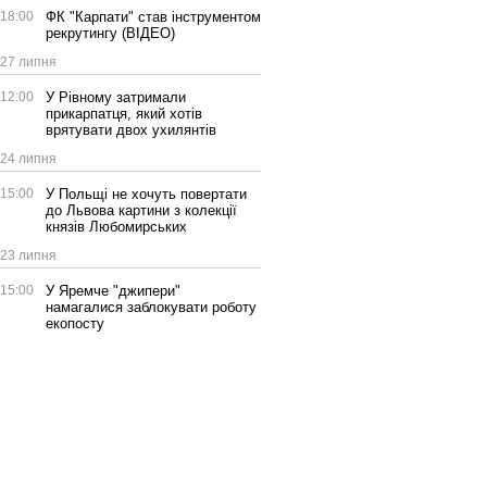
18:00
ФК "Карпати" став інструментом
рекрутингу (ВІДЕО)
27 липня
12:00
У Рівному затримали
прикарпатця, який хотів
врятувати двох ухилянтів
24 липня
15:00
У Польщі не хочуть повертати
до Львова картини з колекції
князів Любомирських
23 липня
15:00
У Яремче "джипери"
намагалися заблокувати роботу
екопосту