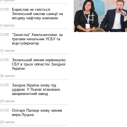
4 серпня
15:00
Борислав не сміється:
Зеленський наклав санкції на
місцеву нафтову компанію
3 серпня
12:00
"Зачистка" Хмельниччини: за
ґратами начальник УСБУ та
віце-губернатор
31 липня
12:00
Зеленський змінив керівництво
СБУ в трьох областях Західної
України
30 липня
12:00
Західна Україна знову під
ударом. У Львові атаковано
авіаремонтний завод
29 липня
15:00
Олігарх Палиця знову змінив
мера Луцька
28 липня