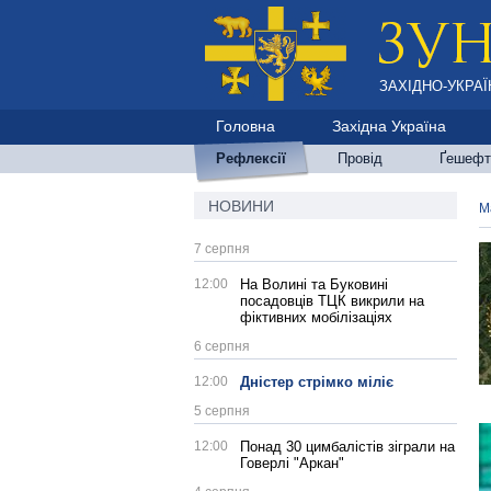
ЗАХІДНО-УКРАЇ
Головна
Західна Україна
Рефлексії
Провід
Ґешефт
НОВИНИ
М
7 серпня
12:00
На Волині та Буковині
посадовців ТЦК викрили на
фіктивних мобілізаціях
6 серпня
12:00
Дністер стрімко міліє
5 серпня
12:00
Понад 30 цимбалістів зіграли на
Говерлі "Аркан"