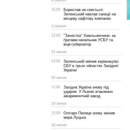
4 серпня
15:00
Борислав не сміється:
Зеленський наклав санкції на
місцеву нафтову компанію
3 серпня
12:00
"Зачистка" Хмельниччини: за
ґратами начальник УСБУ та
віце-губернатор
31 липня
12:00
Зеленський змінив керівництво
СБУ в трьох областях Західної
України
30 липня
12:00
Західна Україна знову під
ударом. У Львові атаковано
авіаремонтний завод
29 липня
15:00
Олігарх Палиця знову змінив
мера Луцька
28 липня