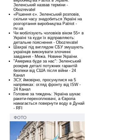
виробництва Patriot в Україні:
Зеленський назвав терміни -
Obozrevatel
«Рішення є». Зеленський розповів,
скільки часу знадобиться Україні на
розгортання виробництва Patriot -
nv.ua
Чи мобілізують чоловіків віком 55+ в
Україні та куди їх відправляють:
детальне пояснення - Obozrevatel
Шахраї під виглядом СБУ змушують
українців виконувати злочинні
завдання - Межа. Новини України.
"Америка буде за нас": Зеленський
розкрив деталі потужних гарантій
безпеки від США після війни - 24
Канал
ЗСУ, ймовірно, просунулися на 5
напрямках: огляд фронту від ISW -
24 Канал
Головне за тиждень: Україна шукає
ракети-перехоплювачі, а Європа
намагається повернути воду в Дунай
- RFI
ФОТО